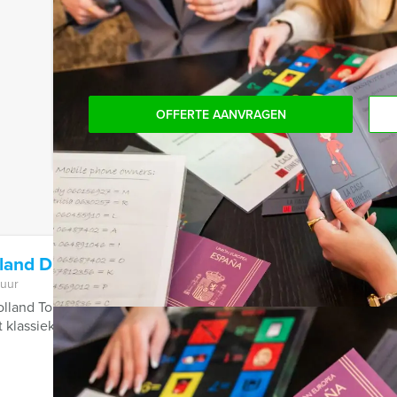
bent voor het minimale aantal te betalen, kan j
boeken.
OFFERTE AANVRAGEN
lland Diner Gouda
 uur
land Tour Guides in Gouda het beroemde tv-spel 'Ik hou van Ho
t klassieke Nederlandse lied, ...