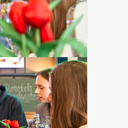
Favoriet
Vrijgezellenfeest
mannen
626 uitjes