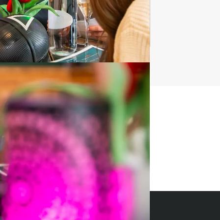
t uitje?
BEL 088 428 81 17