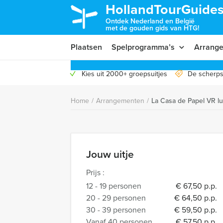
HollandTourGuides
Ontdek Nederland en België
met de gouden gids van HTG!
Plaatsen
Spelprogramma’s
Arrang
Kies uit 2000+ groepsuitjes
De scherps
Home
/
Arrangementen
/
La Casa de Papel VR l
Jouw uitje
Prijs :
12 - 19 personen
€ 67,50 p.p.
20 - 29 personen
€ 64,50 p.p.
30 - 39 personen
€ 59,50 p.p.
Vanaf 40 personen
€ 57,50 p.p.