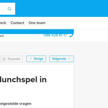
erk
Contact
Ons team
088 428 81 17
eit
Vorige
Volgende
Favoriet
lunchspel in
elgestelde vragen