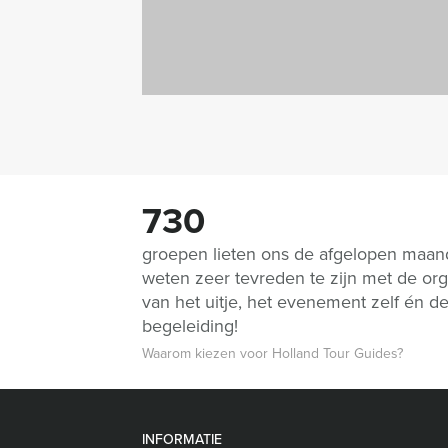
730
groepen lieten ons de afgelopen maa
weten zeer tevreden te zijn met de org
van het uitje, het evenement zelf én d
begeleiding!
Waarom kiezen voor Holland Tour Guides?
INFORMATIE