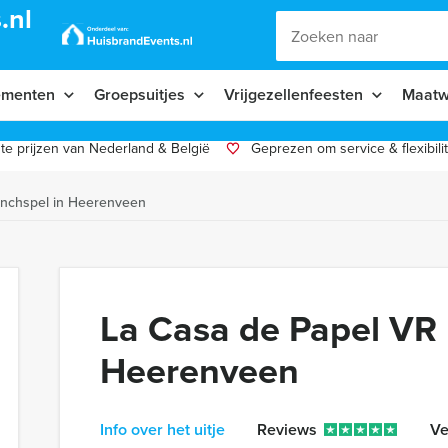
.nl
ementen
Groepsuitjes
Vrijgezellenfeesten
Maatw
te prijzen van Nederland & België
Geprezen om service & flexibilit
unchspel in Heerenveen
La Casa de Papel VR 
Heerenveen
Info over het uitje
Reviews
Ve