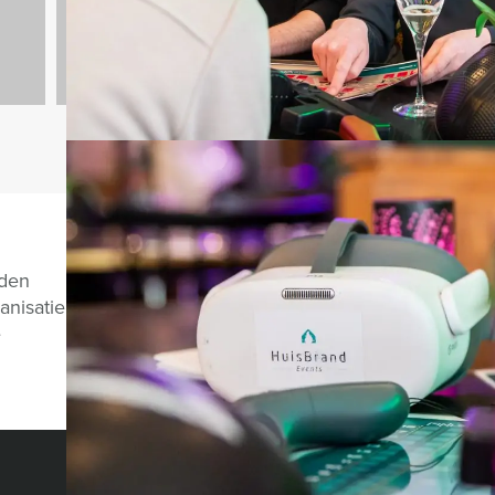
Vragen over di
nden
anisatie
e
CHAT MET JEROEN
HOLLAND TOUR GUIDES