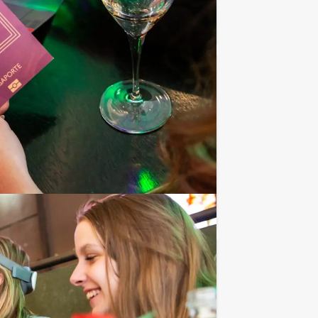
Favoriet
€ 22,50
Vanaf
p.p. excl. BTW
akkelijker: Holland Tour Guides heeft in
Favoriet
€ 27,50
Vanaf
p.p. excl. BTW
et Jongens tegen de Meisjes spel