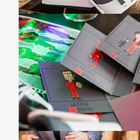
Inclusief:
Professionele begeleiding
Moderne VR-brillen
Uitgebreide lunch
Leuke prijs voor het winnende team
Te boeken op uw gewenste dag en tijdstip!
Bezorgkosten (meerprijs):
Heerenveen € 100,- excl. BTW
Minder aantal personen?
Komen jullie niet aan het minimale aantal deelnem