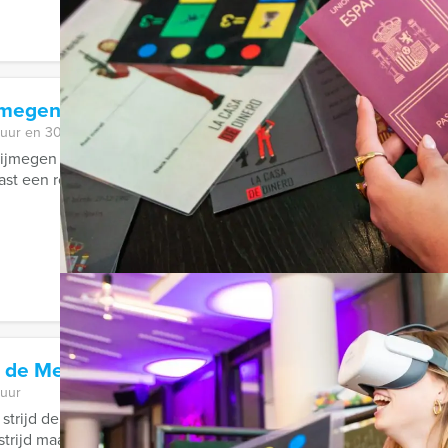
jmegen
 uur en 30 minuten
jmegen is zeker de moeite waard. Maar wij maken het u nog gem
st een route voor u ...
 de Meisjes Zutphen
 uur
strijd der seksen los! Vanaf nu kunt u bij Holland Tour Guides h
strijd maar losbarsten!