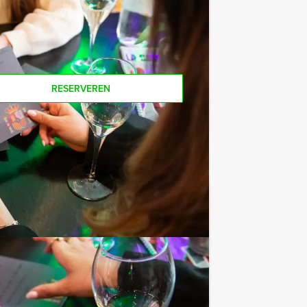
e ook gewoon voor minder personen
RESERVEREN
€ 64,50
Vanaf
p.p. excl. BTW
lland'. Speel dit avondarrangement met