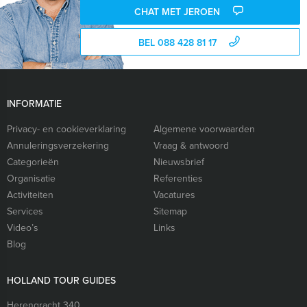
CHAT MET JEROEN
BEL 088 428 81 17
INFORMATIE
Privacy- en cookieverklaring
Algemene voorwaarden
Annuleringsverzekering
Vraag & antwoord
Categorieën
Nieuwsbrief
Organisatie
Referenties
Activiteiten
Vacatures
Services
Sitemap
Video’s
Links
Blog
HOLLAND TOUR GUIDES
Herengracht 340