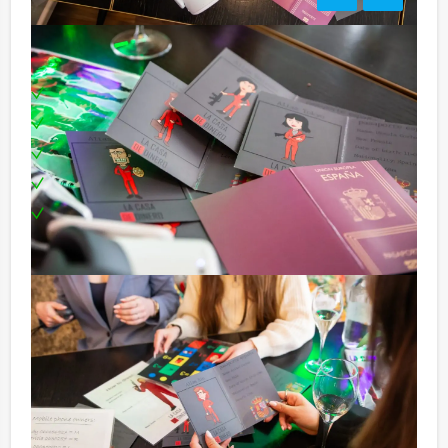
Inclusief:
Professionele begeleiding
Moderne VR-brillen
Uitgebreide lunch
Leuke prijs voor het winnende team
Te boeken op uw gewenste dag en tijdstip!
Bezorgkosten (meerprijs):
Assen € 100,- excl. BTW
Minder aantal personen?
Komen jullie niet aan het minimale aantal deelnemers
voor dit groepsuitje? Als je bereid bent voor het
minimale aantal te betalen, kan je ook gewoon voor
minder personen boeken.