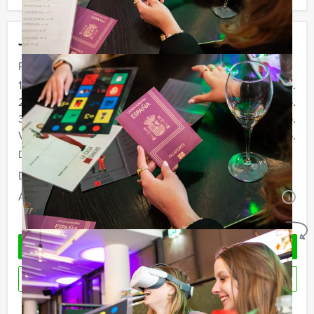
Jouw uitje
Prijs :
12 - 19 personen
€ 67,50 p.p.
20 - 29 personen
€ 64,50 p.p.
30 - 39 personen
€ 59,50 p.p.
Vanaf 40 personen
€ 57,50 p.p.
De prijzen zijn exclusief BTW
Duur:
3 uur
Aantal:
Minimaal 12 personen
i
Geheel vrijblijvend
OFFERTE AANVRAGEN
RESERVEREN
Ik heb een vraag over dit uitje