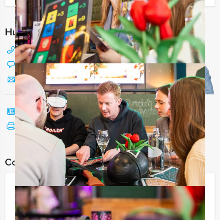
Hulp nodig bij het kiezen?
088 428 81 17
Chat met Jeroen
Stuur ons een mailtje
Bel mij terug
Bekijk printbare versie
Combineer dit uitje met:
Crime City Brunch Game in Delft
€ 62,50
Vanaf
p.p. excl. BTW
Vanaf 12 personen ‐ 4 uur en 30 minuten