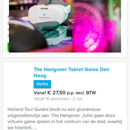
Maak in Delft kennis met de crime city brunch game.
Een hypermodern, virtueel GPS spel in combinatie met
een overheerlijk 3-gangen brunch. Kruip in de huid van
een ...
Favoriet
LEES MEER
The Hangover Tablet Game Den
Haag
Herfst
€ 27,50
Vanaf
p.p. excl. BTW
Vanaf 10 personen ‐ 2 uur
Holland Tour Guides biedt nu een gloednieuw
vrijgezellenuitje aan: The Hangover. Jullie gaan deze
virtuele game spelen in het centrum van de stad, waarbij
we hilariteit, ...