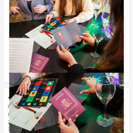
Niet telkens uw knip hoeven trekken om uw drankje af
te rekenen? Voor € 13,50 per persoon per uur (excl.
BTW) kunt u gebruikmaken van het drankarrangement,
waarbij u onbeperkt kunt genieten van bier, fris,
huiswijn, koffie en thee. En… zo komt u ook achteraf
niet voor verrassingen te staan!
Komen jullie niet aan het minimale aantal deelnemers
voor dit groepsuitje? Als je bereid bent voor het
minimale aantal te betalen, kan je ook gewoon voor
minder personen boeken.
Jouw uitje
Prijs :
12 - 19 personen
€ 74,50 p.p.
20 - 29 personen
€ 72,50 p.p.
30 - 39 personen
€ 69,50 p.p.