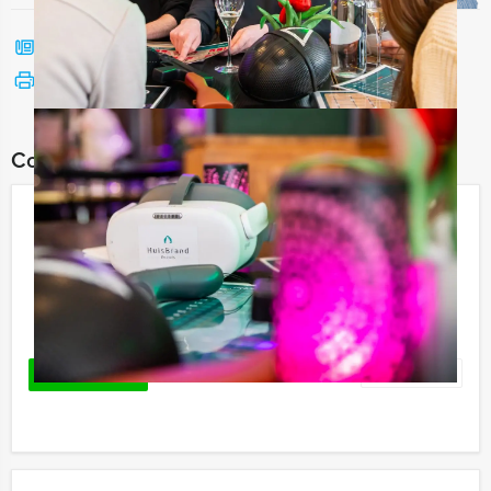
Bel mij terug
Bekijk printbare versie
Combineer dit uitje met:
Hunted Tablet Game in Brugge
(België)
€ 29,50
p.p. excl. BTW
Vanaf 15 personen ‐ 2 uur en 30 minuten
Favoriet
LEES MEER