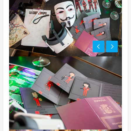
Inclusief:
Professionele begeleiding
Moderne VR-brillen
Uitgebreid 3-gangen diner
Leuke prijs voor het winnende team
Te boeken op uw gewenste dag en tijdstip!
Tip: