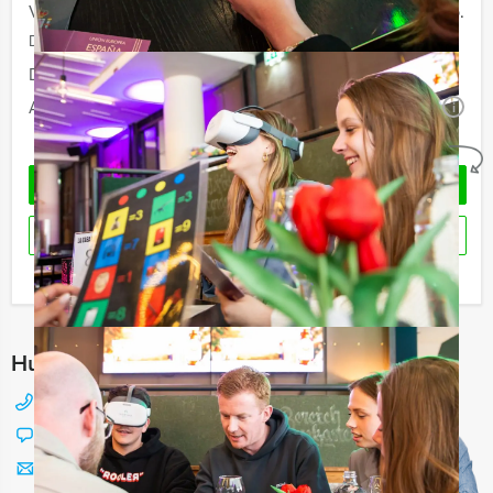
Vanaf 40 personen
€ 66,50 p.p.
De prijzen zijn exclusief BTW
Duur:
3 uur en 30 minuten
Aantal:
Minimaal 12 personen
i
Geheel vrijblijvend
OFFERTE AANVRAGEN
RESERVEREN
Ik heb een vraag over dit uitje
Hulp nodig bij het kiezen?
088 428 81 17
Chat met Jeroen
Stuur ons een mailtje