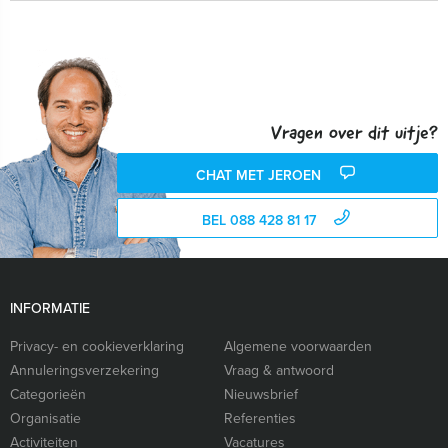
Vragen over dit uitje?
CHAT MET JEROEN
BEL 088 428 81 17
INFORMATIE
Privacy- en cookieverklaring
Algemene voorwaarden
Annuleringsverzekering
Vraag & antwoord
Categorieën
Nieuwsbrief
Organisatie
Referenties
Activiteiten
Vacatures