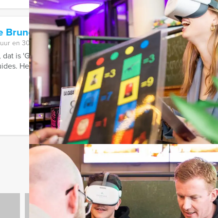
re Brunch Apeldoorn
 uur en 30 minuten
dat is 'Get the Picture Brunch' Apeldoorn; speel Get the Picture
ides. Het decor van de ...