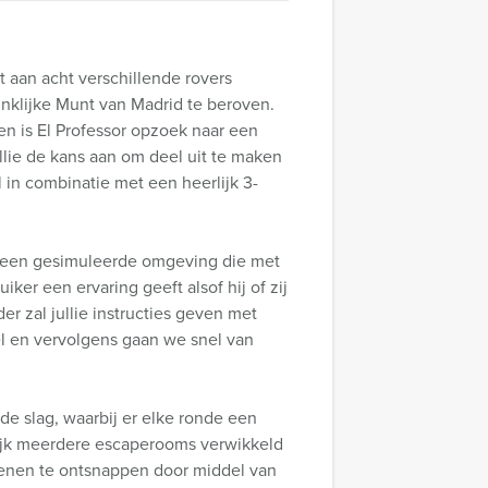
et aan acht verschillende rovers
inklijke Munt van Madrid te beroven.
en is El Professor opzoek naar een
llie de kans aan om deel uit te maken
 in combinatie met een heerlijk 3-
 is een gesimuleerde omgeving die met
ker een ervaring geeft alsof hij of zij
r zal jullie instructies geven met
el en vervolgens gaan we snel van
 de slag, waarbij er elke ronde een
nlijk meerdere escaperooms verwikkeld
 dienen te ontsnappen door middel van