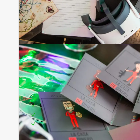
Inclusief:
Professionele begeleiding
Moderne VR-brillen
Uitgebreid 3-gangen diner
Leuke prijs voor het winnende team
Te boeken op uw gewenste dag en tijdstip!
Tip: