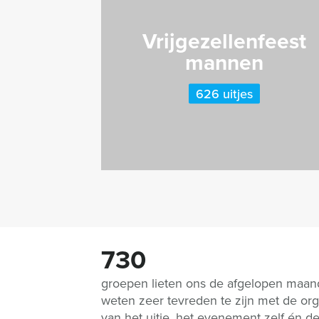
Vrijgezellenfeest
mannen
626 uitjes
730
groepen lieten ons de afgelopen maa
weten zeer tevreden te zijn met de org
van het uitje, het evenement zelf én d