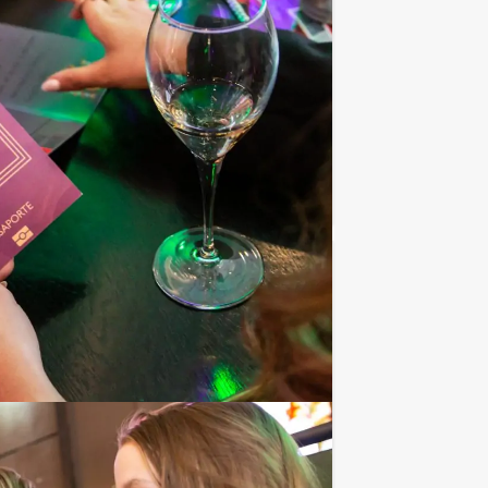
we het beroemde tv-spel spelen. Heeft u
Favoriet
€ 27,50
Vanaf
p.p. excl. BTW
rdt uw muzikale kennis op de proef
Favoriet