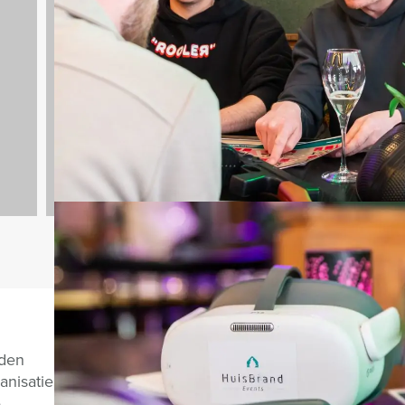
Teambuilding
2167 uitjes
Vragen over di
nden
anisatie
e