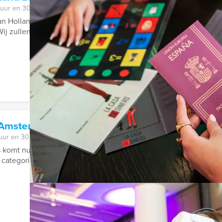
 uur en 30 minuten
van Holland Lunch' van Holland Tour Guides in Heerenveen gaan 
ij zullen ...
 Amsterdam
 uur en 30 minuten
s komt nu met een spetterende Popquiz. In hartje Amsterdam wo
categorie kiest u?