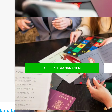
Niet telkens uw knip hoeven trekken om uw drankj
persoon per uur (excl. BTW) kunt u gebruikmaken
onbeperkt kunt genieten van bier, fris, huiswijn, 
achteraf niet voor verrassingen te staan!
Komen jullie niet aan het minimale aantal deelnem
bent voor het minimale aantal te betalen, kan j
boeken.
OFFERTE AANVRAGEN
lland Lunch Heerenveen