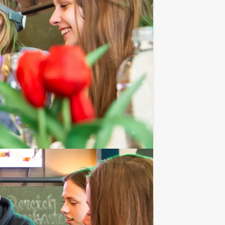
€ 52,50
Vanaf
p.p. excl. BTW
, verken de stad, geniet van lekker eten,
Favoriet