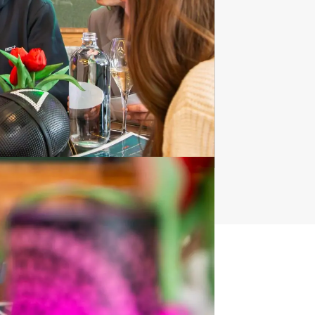
Vrijgezellenfeest
vrouwen
555 uitjes
t uitje?