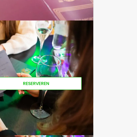
e af te rekenen? Voor € 13,50 per
 van het drankarrangement, waarbij u
koffie en thee. En… zo komt u ook
ers voor dit groepsuitje? Als je bereid
e ook gewoon voor minder personen
RESERVEREN
€ 54,50
Vanaf
p.p. excl. BTW