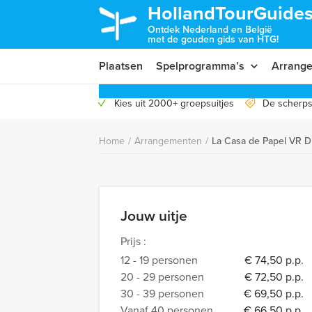
HollandTourGuides
Ontdek Nederland en België
met de gouden gids van HTG!
Plaatsen
Spelprogramma’s
Arrang
Kies uit 2000+ groepsuitjes
De scherps
Home
/
Arrangementen
/
La Casa de Papel VR Di
Jouw uitje
Prijs :
12 - 19 personen
€ 74,50 p.p.
20 - 29 personen
€ 72,50 p.p.
30 - 39 personen
€ 69,50 p.p.
Vanaf 40 personen
€ 66,50 p.p.