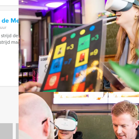
 de Meisjes Assen
 uur
strijd der seksen los! Vanaf nu kunt u bij Holland Tour Guides h
strijd maar losbarsten!