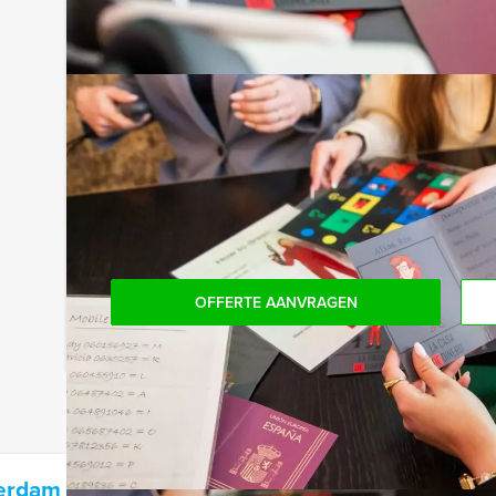
Niet telkens uw knip hoeven trekken om uw drankj
persoon per uur (excl. BTW) kunt u gebruikmaken
onbeperkt kunt genieten van bier, fris, huiswijn, 
achteraf niet voor verrassingen te staan!
Komen jullie niet aan het minimale aantal deelnem
bent voor het minimale aantal te betalen, kan j
boeken.
OFFERTE AANVRAGEN
terdam