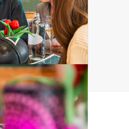
Vrijgezellenfeest
vrouwen
555 uitjes
t uitje?