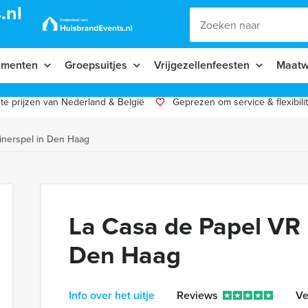
.nl
ementen
Groepsuitjes
Vrijgezellenfeesten
Maatw
te prijzen van Nederland & België
Geprezen om service & flexibilit
inerspel in Den Haag
La Casa de Papel VR 
Den Haag
Info over het uitje
Reviews
Ve