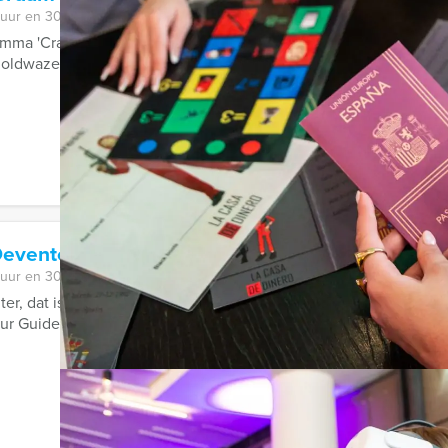
 uur en 30 minuten
amma 'Crazy 88' nog? Bij Holland Tour Guides doen we er in Cra
doldwaze opdrachten.
Deventer
 uur en 30 minuten
er, dat is Crazy88 spelen én lekker eten, met Holland Tour Gui
ur Guides komt nu met het meest ...