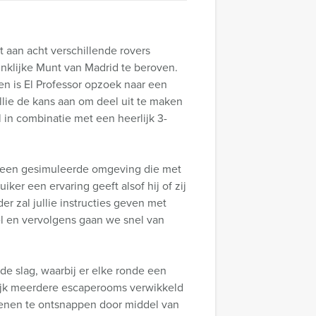
et aan acht verschillende rovers
inklijke Munt van Madrid te beroven.
en is El Professor opzoek naar een
llie de kans aan om deel uit te maken
 in combinatie met een heerlijk 3-
 is een gesimuleerde omgeving die met
ker een ervaring geeft alsof hij of zij
r zal jullie instructies geven met
el en vervolgens gaan we snel van
 de slag, waarbij er elke ronde een
nlijk meerdere escaperooms verwikkeld
 dienen te ontsnappen door middel van