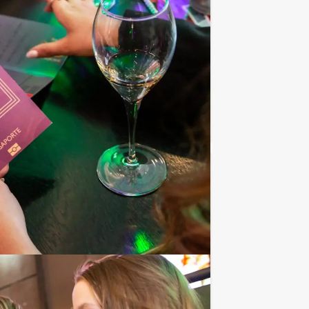
zy 88! Rotterdam nog een schepje
Favoriet
€ 62,50
Vanaf
p.p. excl. BTW
des. Doorgedraaid, spannend, lekker en
Favoriet