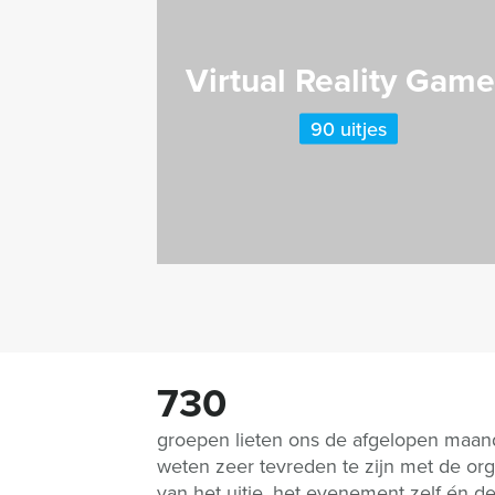
Virtual Reality Gam
90 uitjes
730
groepen lieten ons de afgelopen maa
weten zeer tevreden te zijn met de org
van het uitje, het evenement zelf én d