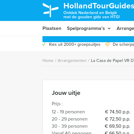
HollandTourGuides
Ontdek Nederland en België
met de gouden gids van HTG!
Plaatsen
Spelprogramma’s
Arrang
Kies uit 2000+ groepsuitjes
De scherps
Home
/
Arrangementen
/
La Casa de Papel VR D
Jouw uitje
Prijs :
12 - 19 personen
€ 74,50 p.p.
20 - 29 personen
€ 72,50 p.p.
30 - 39 personen
€ 69,50 p.p.
Vanaf 40 personen
€ 66,50 p.p.