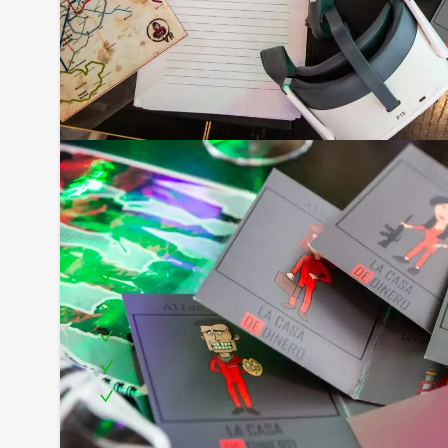
Inclusief:
Professionele begeleiding
Moderne VR-brillen
Uitgebreid 3-gangen diner
Leuke prijs voor het winnende team
Te boeken op uw gewenste dag en tijdstip!
Tip: