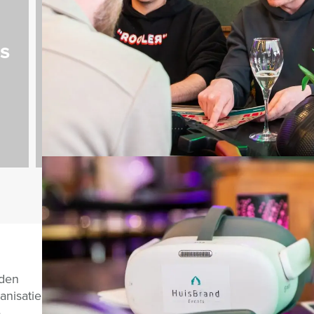
Vrijgezellenfeest
es
mannen
626 uitjes
Vragen over di
nden
anisatie
e