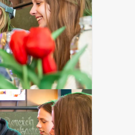
€ 27,50
Vanaf
p.p. excl. BTW
et Jongens tegen de Meisjes spel
Favoriet