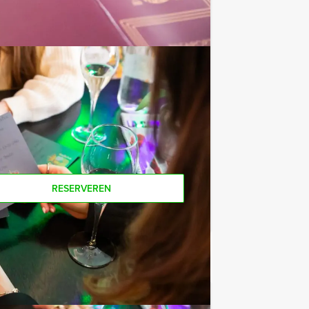
e af te rekenen? Voor € 13,50 per
 van het drankarrangement, waarbij u
koffie en thee. En… zo komt u ook
ers voor dit groepsuitje? Als je bereid
e ook gewoon voor minder personen
RESERVEREN
€ 22,50
Vanaf
p.p. excl. BTW