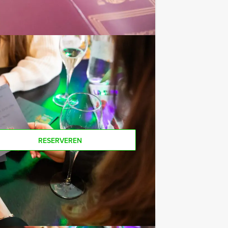
e af te rekenen? Voor € 13,50 per
 van het drankarrangement, waarbij u
koffie en thee. En… zo komt u ook
ers voor dit groepsuitje? Als je bereid
e ook gewoon voor minder personen
RESERVEREN
€ 62,50