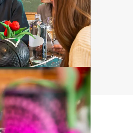
Spelprogramma's
1688 uitjes
t uitje?