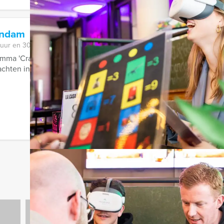
endam
 uur en 30 minuten
ramma 'Crazy 88' nog? Bij Holland Tour Guides in Volendam doe
chten in het centrum van de stad en ...