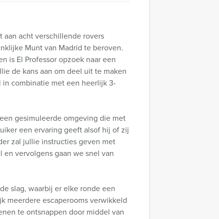
et aan acht verschillende rovers
inklijke Munt van Madrid te beroven.
en is El Professor opzoek naar een
llie de kans aan om deel uit te maken
 in combinatie met een heerlijk 3-
 is een gesimuleerde omgeving die met
ker een ervaring geeft alsof hij of zij
r zal jullie instructies geven met
el en vervolgens gaan we snel van
 de slag, waarbij er elke ronde een
nlijk meerdere escaperooms verwikkeld
 dienen te ontsnappen door middel van