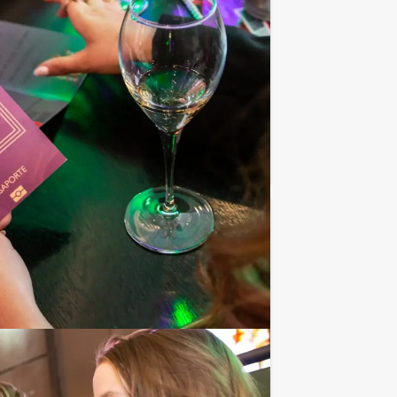
Vanaf
p.p. excl. BTW
oepsuitje van Holland Tour Guides. Dit
Favoriet
€ 27,50
Vanaf
p.p. excl. BTW
ren met het ultieme groepsuitje of
Favoriet