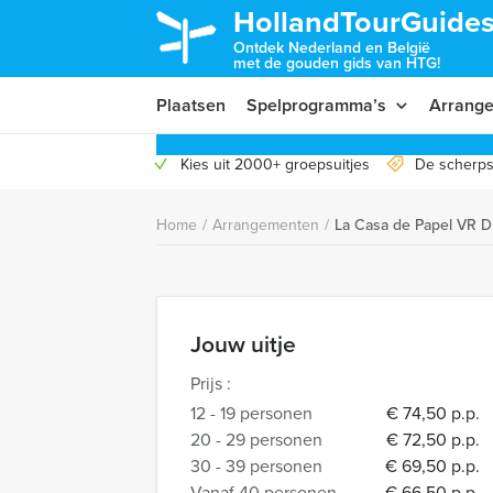
HollandTourGuides
Ontdek Nederland en België
met de gouden gids van HTG!
Plaatsen
Spelprogramma’s
Arrang
Kies uit 2000+ groepsuitjes
De scherps
Home
/
Arrangementen
/
La Casa de Papel VR D
Jouw uitje
Prijs :
12 - 19 personen
€ 74,50 p.p.
20 - 29 personen
€ 72,50 p.p.
30 - 39 personen
€ 69,50 p.p.
Vanaf 40 personen
€ 66,50 p.p.