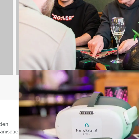
Quizzes
732 uitjes
Vragen over di
nden
anisatie