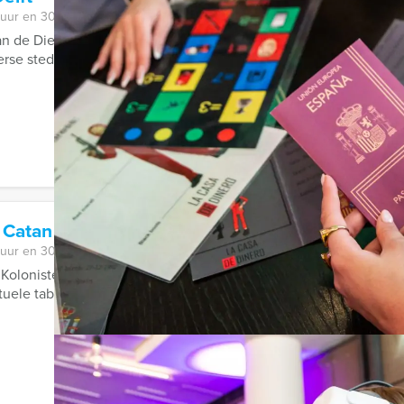
 uur en 30 minuten
an de Dienst Landelijke Recherche en beleef het spannendste gr
verse steden in Nederland en ...
 Catan in Volendam
 uur en 30 minuten
 Kolonisten van Catan en wilt u de essentie van dit spel combine
ituele tablet spel van Holland ...