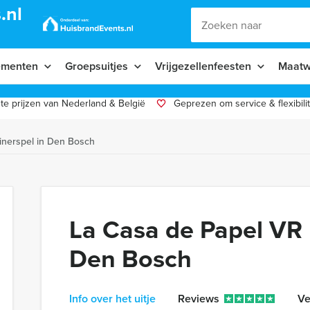
.nl
ementen
Groepsuitjes
Vrijgezellenfeesten
Maatw
te prijzen van Nederland & België
Geprezen om service & flexibilit
inerspel in Den Bosch
La Casa de Papel VR 
Den Bosch
Info over het uitje
Reviews
Ve