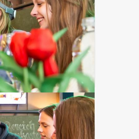
€ 22,50
Vanaf
p.p. excl. BTW
n we er nog een schepje bovenop! Doe
Favoriet