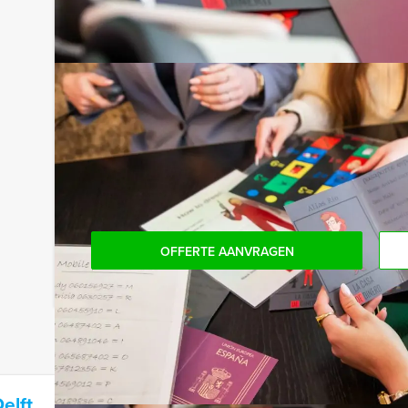
Niet telkens uw knip hoeven trekken om uw drankj
persoon per uur (excl. BTW) kunt u gebruikmaken
onbeperkt kunt genieten van bier, fris, huiswijn, 
achteraf niet voor verrassingen te staan!
Komen jullie niet aan het minimale aantal deelnem
bent voor het minimale aantal te betalen, kan j
boeken.
OFFERTE AANVRAGEN
elft