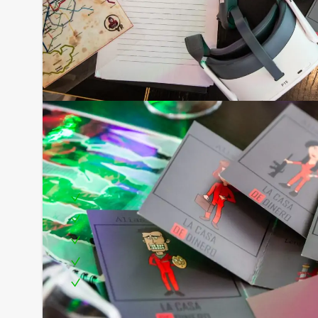
Inclusief:
Professionele begeleiding
Moderne VR-brillen
Uitgebreid 3-gangen diner
Leuke prijs voor het winnende team
Te boeken op uw gewenste dag en tijdstip!
Tip: