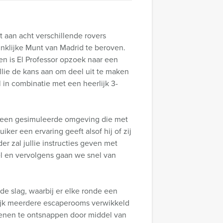
et aan acht verschillende rovers
inklijke Munt van Madrid te beroven.
en is El Professor opzoek naar een
llie de kans aan om deel uit te maken
 in combinatie met een heerlijk 3-
 is een gesimuleerde omgeving die met
ker een ervaring geeft alsof hij of zij
r zal jullie instructies geven met
el en vervolgens gaan we snel van
 de slag, waarbij er elke ronde een
nlijk meerdere escaperooms verwikkeld
 dienen te ontsnappen door middel van