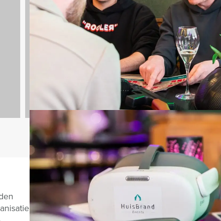
Vrijgezellenfeesten
V
797 uitjes
Vragen over di
nden
anisatie
e