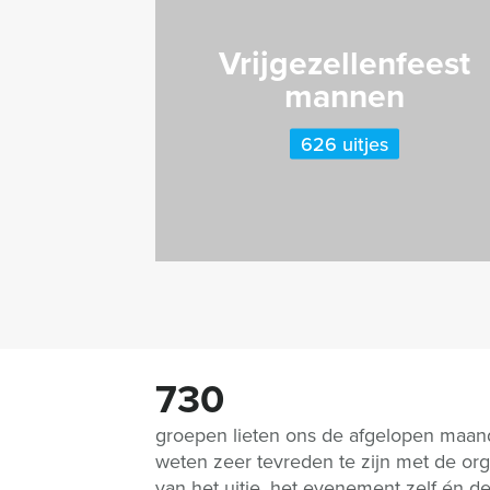
Vrijgezellenfeest
mannen
626 uitjes
730
groepen lieten ons de afgelopen maa
weten zeer tevreden te zijn met de org
van het uitje, het evenement zelf én d