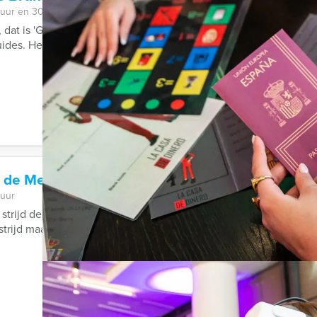
 uur en 30 minuten
dat is 'Get the Picture Brunch' Middelburg; speel Get the Picture
ides. Het decor van de ...
 de Meisjes Alkmaar
 uur
strijd der seksen los! Vanaf nu kunt u bij Holland Tour Guides h
strijd maar losbarsten!