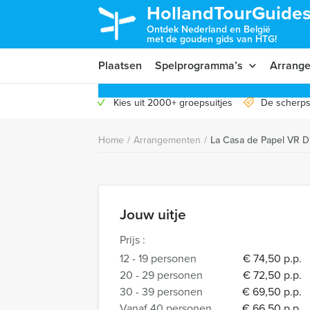
HollandTourGuides
Ontdek Nederland en België
met de gouden gids van HTG!
Plaatsen
Spelprogramma’s
Arrang
Kies uit 2000+ groepsuitjes
De scherps
Home
/
Arrangementen
/
La Casa de Papel VR D
Jouw uitje
Prijs :
12 - 19 personen
€ 74,50 p.p.
20 - 29 personen
€ 72,50 p.p.
30 - 39 personen
€ 69,50 p.p.
Vanaf 40 personen
€ 66,50 p.p.