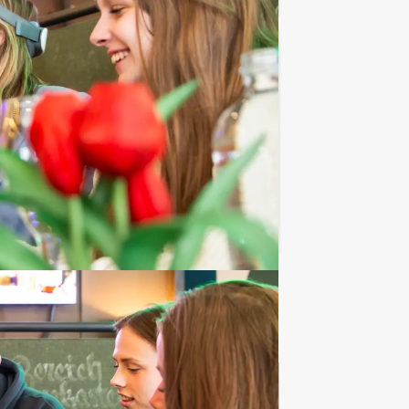
€ 52,50
Vanaf
p.p. excl. BTW
er eten en tussendoor hilarische Crazy
Favoriet