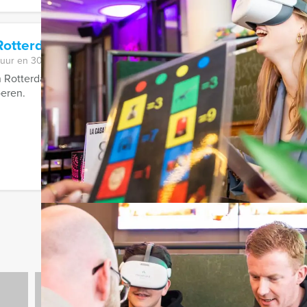
Rotterdam
 uur en 30 minuten
 Rotterdam gaat u met Holland Tour Guides op drie locaties lekk
oeren.