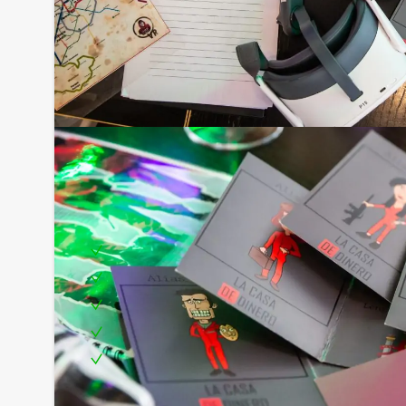
Inclusief:
Professionele begeleiding
Moderne VR-brillen
Uitgebreid 3-gangen diner
Leuke prijs voor het winnende team
Te boeken op uw gewenste dag en tijdstip!
Tip: