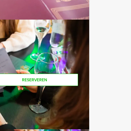
e af te rekenen? Voor € 13,50 per
 van het drankarrangement, waarbij u
koffie en thee. En… zo komt u ook
ers voor dit groepsuitje? Als je bereid
e ook gewoon voor minder personen
RESERVEREN
€ 52,50
Vanaf
p.p. excl. BTW