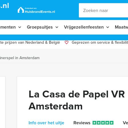
.nl
ementen
Groepsuitjes
Vrijgezellenfeesten
Maatw
te prijzen van Nederland & België
Geprezen om service & flexibilit
inerspel in Amsterdam
La Casa de Papel VR 
Amsterdam
Info over het uitje
Reviews
Ve