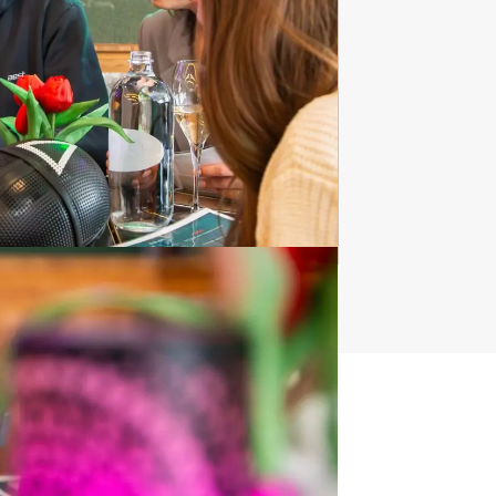
irtual Reality Games
90 uitjes
t uitje?