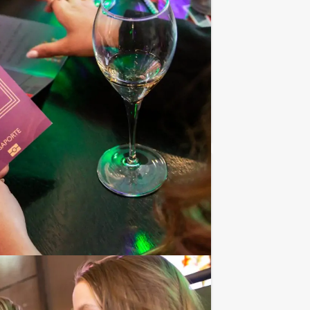
, verken de stad, geniet van lekker eten,
Favoriet
€ 27,50
Vanaf
p.p. excl. BTW
et Jongens tegen de Meisjes spel
Favoriet