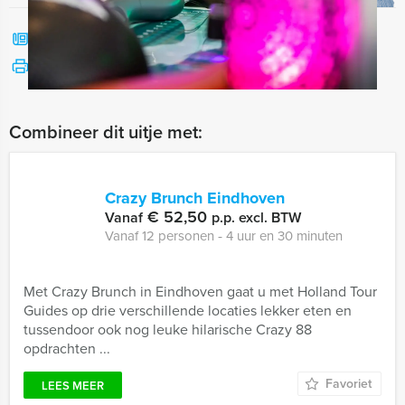
Bel mij terug
Bekijk printbare versie
Combineer dit uitje met:
Crazy Brunch Eindhoven
€ 52,50
Vanaf
p.p. excl. BTW
Vanaf 12 personen ‐ 4 uur en 30 minuten
Met Crazy Brunch in Eindhoven gaat u met Holland Tour
Guides op drie verschillende locaties lekker eten en
tussendoor ook nog leuke hilarische Crazy 88
opdrachten ...
Favoriet
LEES MEER