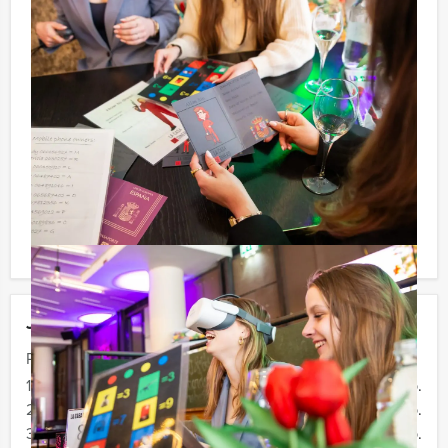
Niet telkens uw knip hoeven trekken om uw drankje af
te rekenen? Voor € 13,50 per persoon per uur (excl.
BTW) kunt u gebruikmaken van het drankarrangement,
waarbij u onbeperkt kunt genieten van bier, fris,
huiswijn, koffie en thee. En… zo komt u ook achteraf
niet voor verrassingen te staan!
Komen jullie niet aan het minimale aantal deelnemers
voor dit groepsuitje? Als je bereid bent voor het
minimale aantal te betalen, kan je ook gewoon voor
minder personen boeken.
Jouw uitje
Prijs :
12 - 19 personen
€ 74,50 p.p.
20 - 29 personen
€ 72,50 p.p.
30 - 39 personen
€ 69,50 p.p.