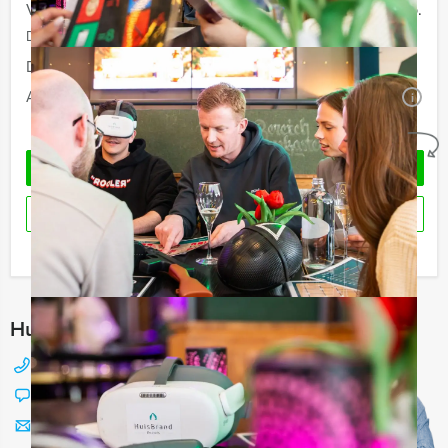
Vanaf 40 personen
€ 66,50 p.p.
De prijzen zijn exclusief BTW
Duur:
3 uur en 30 minuten
Aantal:
Minimaal 12 personen
i
Geheel vrijblijvend
OFFERTE AANVRAGEN
RESERVEREN
Ik heb een vraag over dit uitje
Hulp nodig bij het kiezen?
088 428 81 17
Chat met Jeroen
Stuur ons een mailtje