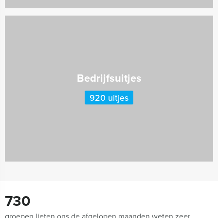
Bedrijfsuitjes
920 uitjes
730
groepen lieten ons de afgelopen maanden weten zeer