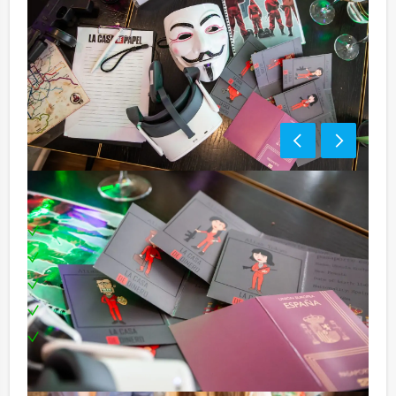
Inclusief:
Professionele begeleiding
Moderne VR-brillen
Uitgebreid 3-gangen diner
Leuke prijs voor het winnende team
Te boeken op uw gewenste dag en tijdstip!
Tip: