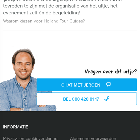
tevreden te zijn met de organisatie van het uitje, het
evenement zelf én de begeleiding!
Waarom kiezen voor Holland Tour Guides?
Vragen over dit uitje?
CHAT MET JEROEN
BEL 088 428 81 17
INFORMATIE
Privacy- en cookieverklaring
Algemene voorwaarden