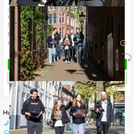
20 - 29 personen
€ 59,50 p.p.
30 - 39 personen
€ 56,50 p.p.
Vanaf 40 personen
€ 54,50 p.p.
De prijzen zijn exclusief BTW
Duur:
4 uur en 30 minuten
Aantal:
Minimaal 12 personen
i
Geheel vrijblijvend
OFFERTE AANVRAGEN
RESERVEREN
Ik heb een vraag over dit uitje
Hulp nodig bij het kiezen?
088 428 81 17
Chat met Jeroen