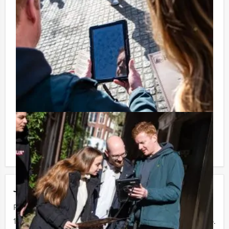
Handige Tip voor uw arrangement:
Niet telkens uw knip hoeven trekken om uw drankje af
te rekenen? Voor € 13,50 per persoon per uur (excl.
BTW) kunt u gebruikmaken van het drankarrangement,
waarbij u onbeperkt kunt genieten van bier, fris,
huiswijn, koffie en thee. Zo komt u ook achteraf niet
voor verrassingen te staan!
Reservering voor kleinere groepen:
Komt u niet aan het minimale aantal deelnemers voor
deze quiz? Als u bereid bent voor het minimale aantal
te betalen, kunt u ook gewoon voor minder personen
boeken!
Jouw uitje
Prijs :
12 - 19 personen
€ 62,50 p.p.