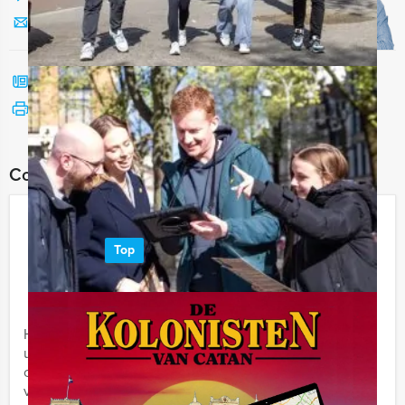
Stuur ons een mailtje
Bel mij terug
Bekijk printbare versie
Combineer dit uitje met:
Wie is de Rat Dinerspel Hoorn
Top
€ 62,50
Vanaf
p.p. excl. BTW
Vanaf 12 personen ‐ 4 uur en 30 minuten
Het Wie is de Rat Diner van Holland Tour Guides is het
ultieme vermaak voor vrienden, familie en collega's. Wij
combineren de leukste uitdagingen met een
voortreffelijk ...