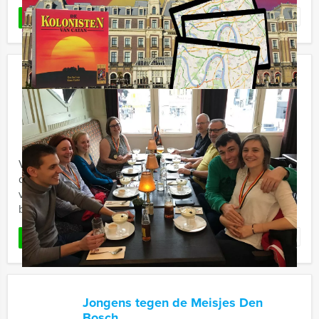
Favoriet
LEES MEER
Ranking the Stars quiz Almere
€ 27,50
Vanaf
p.p. excl. BTW
Vanaf 12 personen ‐ 2 uur en 30 minuten
Vanaf nu ook bij Holland Tour Guides te boeken;
de hilarische Ranking the Stars quiz! Bent u klaar om uw
vrienden of collega's te ranken? Alle geheimen zullen
bloot komen ...
Favoriet
LEES MEER
Jongens tegen de Meisjes Den
Bosch