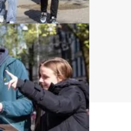
Culinaire Tours
974 uitjes
t uitje?