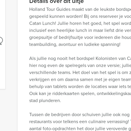
Details over dit uitje
Holland Tour Guides maakt van de leukste bordsp
gespeeld kunnen worden! Bij ons reserveer je voo
Catan Lunch! Jullie horen het goed, het spel word
inclusief een heerlijke lunch in maar liefst drie v
groepsuitje of bedrijfsuitje voor iedereen die hou
teambuilding, avontuur en ludieke spanning!
Als jullie nog nooit het bordspel Kolonisten van
hier nog even de spelregels van onze versie; jull
verschillende teams. Het doel van het spel is om 
verkrijgen en om daarna samen met je eigen tea
behulp van tablets worden de locaties waar iets te
Ook kan je ridderkaarten spelen, ontwikkelingsk
stad plunderen.
Tussen de bedrijven door schuiven jullie ook nog 
restaurants voor telkens een culinaire verrassing
aantal foto-opdrachten het door jullie veroverde 