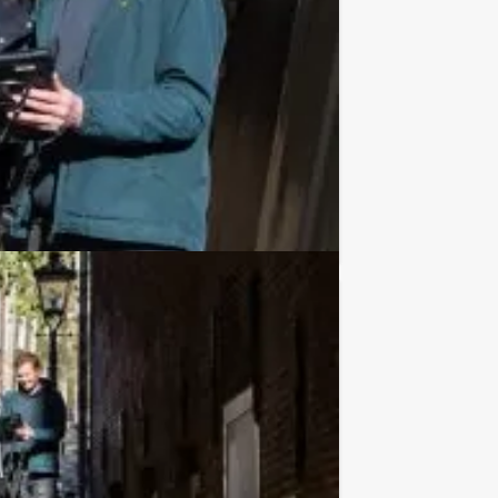
€ 27,50
Vanaf
p.p. excl. BTW
et Jongens tegen de Meisjes spel
Favoriet
€ 62,50
Vanaf
p.p. excl. BTW
oepsuitje van Holland Tour Guides. Dit