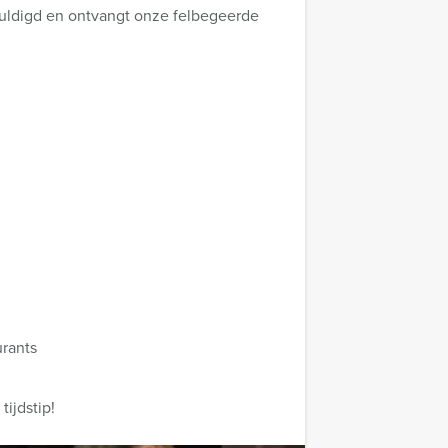
ehuldigd en ontvangt onze felbegeerde
urants
ijdstip!