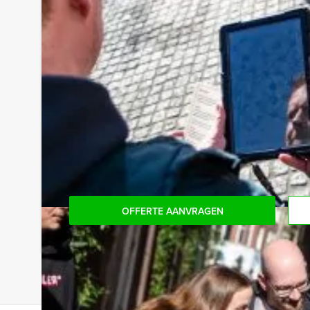
Handige Tip voor uw arrangement:
Niet telkens uw knip hoeven trekken om uw drankj
persoon per uur (excl. BTW) kunt u gebruikmaken
onbeperkt kunt genieten van bier, fris, huiswijn, 
niet voor verrassingen te staan!
Reservering voor kleinere groepen:
Komt u niet aan het minimale aantal deelnemers v
het minimale aantal te betalen, kunt u ook gewo
OFFERTE AANVRAGEN