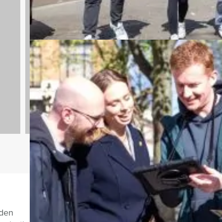
n
Bedrijfsuitjes
920 uitjes
Vragen over di
nden