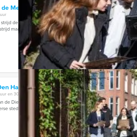
de Meisjes Tilburg
 uur
strijd der seksen los! Vanaf nu kunt u bij Holland Tour Guides h
strijd maar losbarsten!
 Den Haag
 uur en 30 minuten
an de Dienst Landelijke Recherche en beleef het spannendste gr
verse steden in Nederland en ...