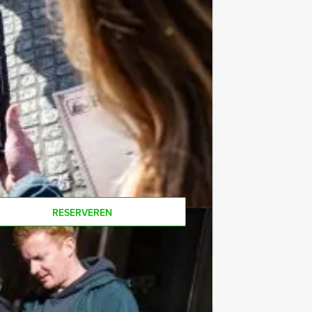
e af te rekenen? Voor € 13,50 per
 van het drankarrangement, waarbij u
koffie en thee. Zo komt u ook achteraf
oor deze quiz? Als u bereid bent voor
on voor minder personen boeken!
RESERVEREN