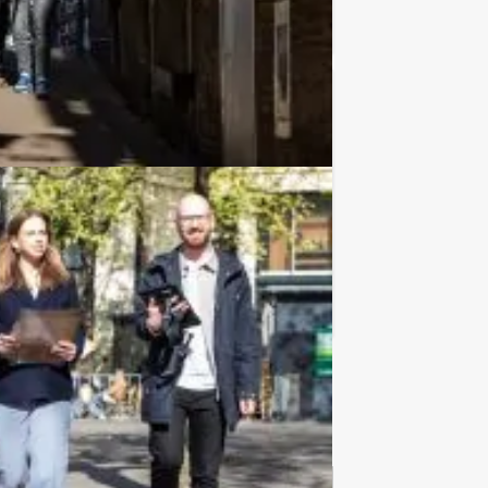
Favoriet
€ 62,50
Vanaf
p.p. excl. BTW
eel GPS spel in combinatie met een
Favoriet