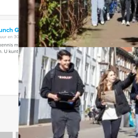
runch Game in Groningen
 uur en 30 minuten
kennis met de Empire City Brunch game. Een hypermodern, virtu
. U kunt kiezen voor het Empire City ...