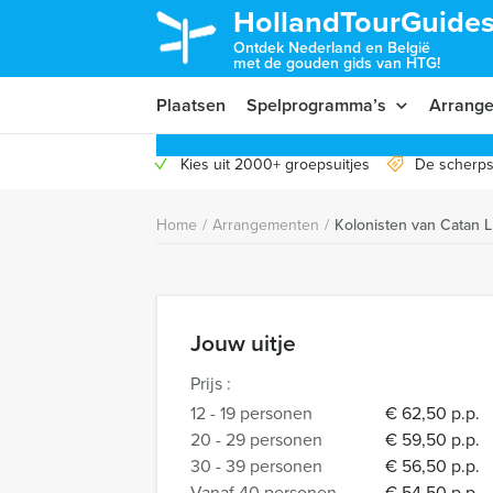
HollandTourGuides
Ontdek Nederland en België
met de gouden gids van HTG!
Plaatsen
Spelprogramma’s
Arrang
Kies uit 2000+ groepsuitjes
De scherps
Home
/
Arrangementen
/
Kolonisten van Catan 
Jouw uitje
Prijs :
12 - 19 personen
€ 62,50 p.p.
20 - 29 personen
€ 59,50 p.p.
30 - 39 personen
€ 56,50 p.p.
Vanaf 40 personen
€ 54,50 p.p.