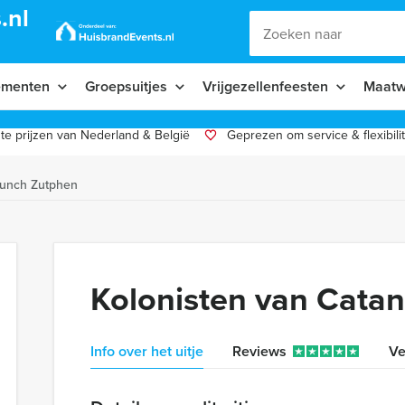
.nl
ementen
Groepsuitjes
Vrijgezellenfeesten
Maatw
te prijzen van Nederland & België
Geprezen om service & flexibilit
Lunch Zutphen
Kolonisten van Cata
Info over het uitje
Reviews
Ve