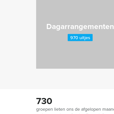
Dagarrangemente
970 uitjes
730
groepen lieten ons de afgelopen maa