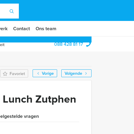
erk
Contact
Ons team
088 428 81 17
eit
Vorige
Volgende
Favoriet
n Lunch Zutphen
elgestelde vragen