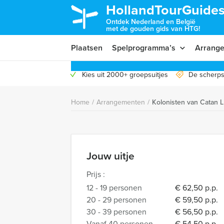
HollandTourGuides
Ontdek Nederland en België
met de gouden gids van HTG!
Plaatsen
Spelprogramma’s
Arrang
Kies uit 2000+ groepsuitjes
De scherps
Home
/
Arrangementen
/
Kolonisten van Catan 
Jouw uitje
Prijs :
12 - 19 personen
€ 62,50 p.p.
20 - 29 personen
€ 59,50 p.p.
30 - 39 personen
€ 56,50 p.p.
Vanaf 40 personen
€ 54,50 p.p.