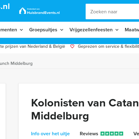
.nl
ementen
Groepsuitjes
Vrijgezellenfeesten
Maatw
te prijzen van Nederland & België
Geprezen om service & flexibilit
Lunch Middelburg
Kolonisten van Cata
Middelburg
Info over het uitje
Reviews
Ve