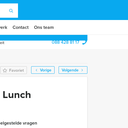
erk
Contact
Ons team
088 428 81 17
eit
Vorige
Volgende
Favoriet
n Lunch
elgestelde vragen