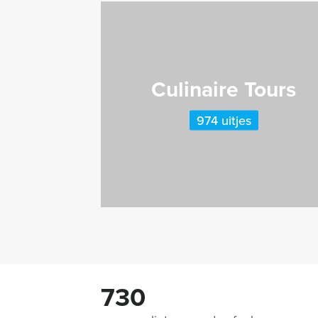
Culinaire Tours
974 uitjes
730