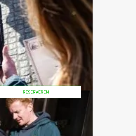
e af te rekenen? Voor € 13,50 per
 van het drankarrangement, waarbij u
koffie en thee. Zo komt u ook achteraf
oor deze quiz? Als u bereid bent voor
on voor minder personen boeken!
RESERVEREN