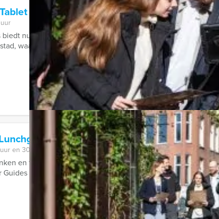
Tablet Game Den Bosch
 uur
 biedt nu een gloednieuw vrijgezellenuitje aan: The Hangover. J
ad, waarbij we hilariteit, ...
 Lunchgame in Nijmegen
 uur en 30 minuten
inken en tussendoor een spannend stadsspel spelen. Dat klinkt a
r Guides bieden deze ...