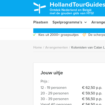
HollandTourGuides
Ontdek Nederland en België
met de gouden gids van HTG!
Plaatsen
Spelprogramma’s
Arrang
Kies uit 2000+ groepsuitjes
De scherps
Home
/
Arrangementen
/
Kolonisten van Catan 
Jouw uitje
Prijs :
12 - 19 personen
€ 62,50 p.p.
20 - 29 personen
€ 59,50 p.p.
30 - 39 personen
€ 56,50 p.p.
Vanaf 40 personen
€ 54,50 p.p.