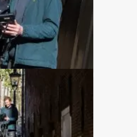
€ 27,50
Vanaf
p.p. excl. BTW
ullie gaan deze virtuele game spelen in
Favoriet
€ 62,50
Vanaf
p.p. excl. BTW
ls de ideale middagbesteding of niet?