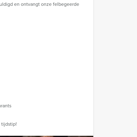
ehuldigd en ontvangt onze felbegeerde
urants
ijdstip!