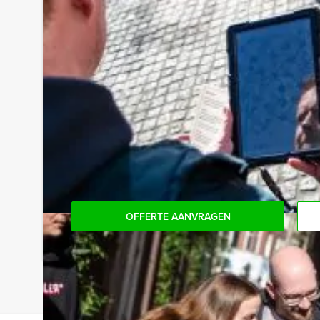
Handige Tip voor uw arrangement:
Niet telkens uw knip hoeven trekken om uw drankj
persoon per uur (excl. BTW) kunt u gebruikmaken
onbeperkt kunt genieten van bier, fris, huiswijn, 
niet voor verrassingen te staan!
Reservering voor kleinere groepen:
Komt u niet aan het minimale aantal deelnemers v
het minimale aantal te betalen, kunt u ook gewo
OFFERTE AANVRAGEN