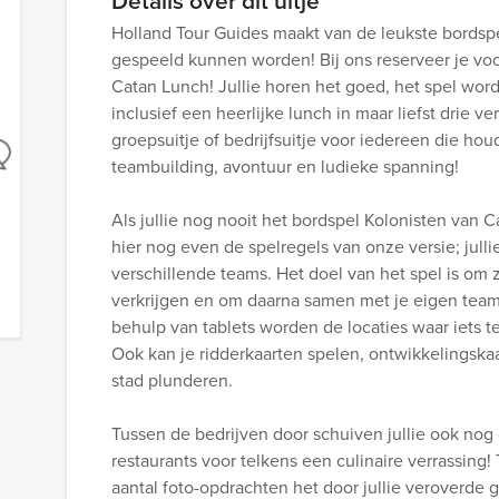
Details over dit uitje
Holland Tour Guides maakt van de leukste bordsp
gespeeld kunnen worden! Bij ons reserveer je voo
Catan Lunch! Jullie horen het goed, het spel word
inclusief een heerlijke lunch in maar liefst drie v
groepsuitje of bedrijfsuitje voor iedereen die hou
teambuilding, avontuur en ludieke spanning!
Als jullie nog nooit het bordspel Kolonisten van
hier nog even de spelregels van onze versie; jull
verschillende teams. Het doel van het spel is om 
verkrijgen en om daarna samen met je eigen tea
behulp van tablets worden de locaties waar iets te
Ook kan je ridderkaarten spelen, ontwikkelingsk
stad plunderen.
Tussen de bedrijven door schuiven jullie ook nog 
restaurants voor telkens een culinaire verrassing
aantal foto-opdrachten het door jullie veroverde 