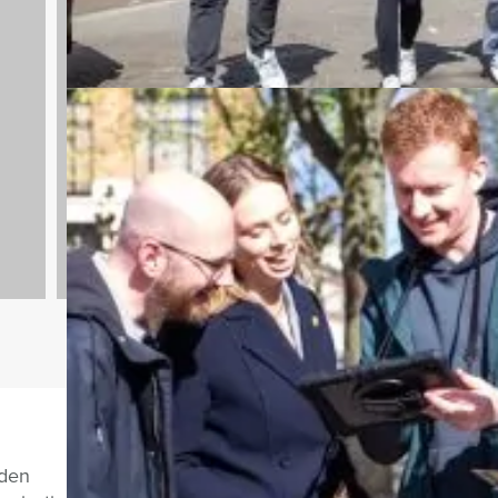
Culinaire Tours
974 uitjes
Vragen over di
nden