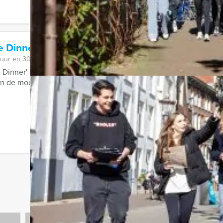
e Dinner Alkmaar
 uur en 30 minuten
 Dinner' in Alkmaar, dat is genieten van lekker eten én een speu
 de mooiste kiekjes nemen van ...