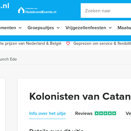
.nl
ementen
Groepsuitjes
Vrijgezellenfeesten
Maatw
te prijzen van Nederland & België
Geprezen om service & flexibilit
Lunch Ede
Kolonisten van Cata
Info over het uitje
Reviews
Ve