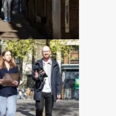
Favoriet
€ 62,50
Vanaf
p.p. excl. BTW
rtocht door de stad, met Holland Tour
Favoriet