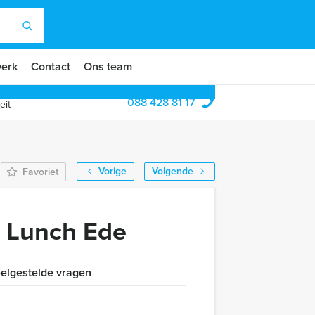
erk
Contact
Ons team
088 428 81 17
eit
Vorige
Volgende
Favoriet
n Lunch Ede
elgestelde vragen