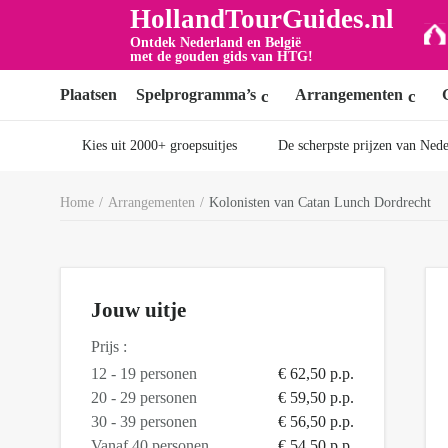
HollandTourGuides.nl
Ontdek Nederland en België
met de gouden gids van HTG!
Plaatsen
Spelprogramma’s
Arrangementen
Kies uit 2000+ groepsuitjes
De scherpste prijzen van Ned
Home
/
Arrangementen
/
Kolonisten van Catan Lunch Dordrecht
Jouw uitje
Prijs :
12 - 19 personen
€ 62,50 p.p.
20 - 29 personen
€ 59,50 p.p.
30 - 39 personen
€ 56,50 p.p.
Vanaf 40 personen
€ 54,50 p.p.