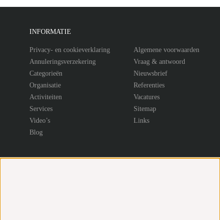
INFORMATIE
Privacy- en cookieverklaring
Algemene voorwaarden
Annuleringsverzekering
Vraag & antwoord
Categorieën
Nieuwsbrief
Organisatie
Referenties
Activiteiten
Vacatures
Services
Sitemap
Video’s
Links
Blog