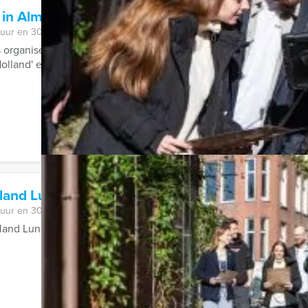
 in Almere
 uur en 30 minuten
 organiseert de gezelligste quiz van Nederland en België! Zeg 
olland' en 'Dit was het Nieuws' ...
lland Lunch Groningen
 uur en 30 minuten
lland Lunch van Holland Tour Guides in Groningen gaan we het b