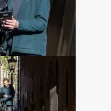
€ 54,50
Vanaf
p.p. excl. BTW
maar gerust een unieke combinatie
Favoriet
€ 54,50
Vanaf
p.p. excl. BTW
eroemde tv-spel spelen. Heeft u alle