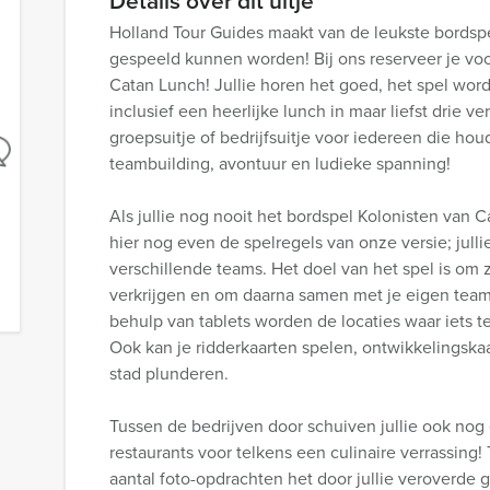
Details over dit uitje
Holland Tour Guides maakt van de leukste bordsp
gespeeld kunnen worden! Bij ons reserveer je voo
Catan Lunch! Jullie horen het goed, het spel word
inclusief een heerlijke lunch in maar liefst drie v
groepsuitje of bedrijfsuitje voor iedereen die hou
teambuilding, avontuur en ludieke spanning!
Als jullie nog nooit het bordspel Kolonisten van
hier nog even de spelregels van onze versie; jull
verschillende teams. Het doel van het spel is om 
verkrijgen en om daarna samen met je eigen tea
behulp van tablets worden de locaties waar iets te
Ook kan je ridderkaarten spelen, ontwikkelingsk
stad plunderen.
Tussen de bedrijven door schuiven jullie ook nog 
restaurants voor telkens een culinaire verrassing
aantal foto-opdrachten het door jullie veroverde 