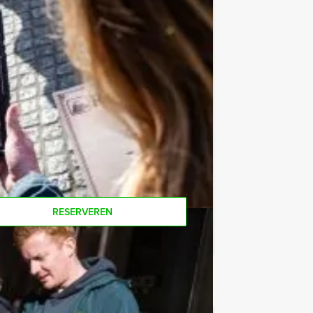
e af te rekenen? Voor € 13,50 per
 van het drankarrangement, waarbij u
koffie en thee. Zo komt u ook achteraf
oor deze quiz? Als u bereid bent voor
on voor minder personen boeken!
RESERVEREN