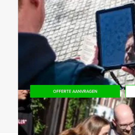
Handige Tip voor uw arrangement:
Niet telkens uw knip hoeven trekken om uw drankj
persoon per uur (excl. BTW) kunt u gebruikmaken
onbeperkt kunt genieten van bier, fris, huiswijn, 
niet voor verrassingen te staan!
Reservering voor kleinere groepen:
Komt u niet aan het minimale aantal deelnemers v
het minimale aantal te betalen, kunt u ook gewo
OFFERTE AANVRAGEN