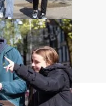
Culinaire Tours
974 uitjes
t uitje?