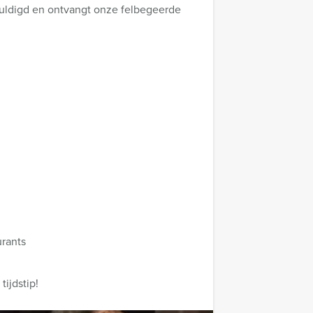
ehuldigd en ontvangt onze felbegeerde
urants
ijdstip!