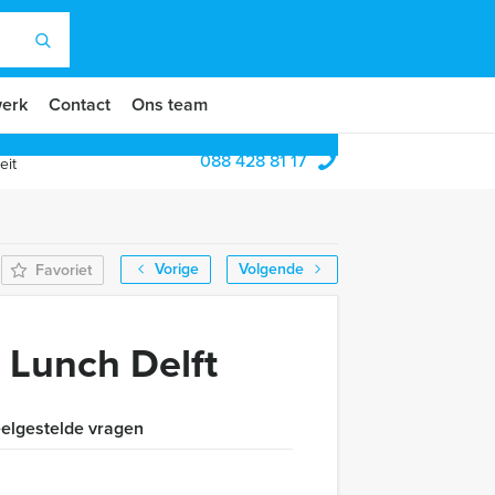
erk
Contact
Ons team
088 428 81 17
eit
Vorige
Volgende
Favoriet
 Lunch Delft
elgestelde vragen