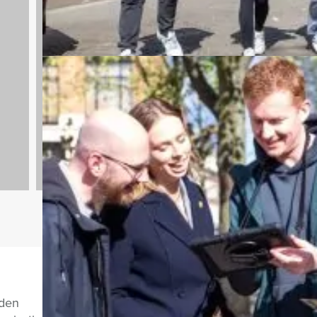
n
Bedrijfsuitjes
920 uitjes
Vragen over di
nden