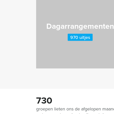
Dagarrangemente
970 uitjes
730
groepen lieten ons de afgelopen maa