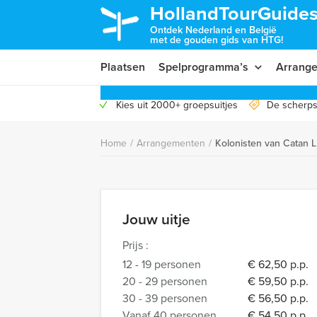
HollandTourGuides
Ontdek Nederland en België
met de gouden gids van HTG!
Plaatsen
Spelprogramma’s
Arrang
Kies uit 2000+ groepsuitjes
De scherps
Home
/
Arrangementen
/
Kolonisten van Catan L
Jouw uitje
Prijs :
12 - 19 personen
€ 62,50 p.p.
20 - 29 personen
€ 59,50 p.p.
30 - 39 personen
€ 56,50 p.p.
Vanaf 40 personen
€ 54,50 p.p.