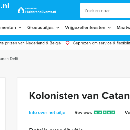
.nl
ementen
Groepsuitjes
Vrijgezellenfeesten
Maatw
te prijzen van Nederland & België
Geprezen om service & flexibilit
unch Delft
Kolonisten van Catan
Info over het uitje
Reviews
Ve