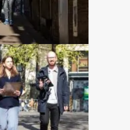
Favoriet
€ 27,50
Vanaf
p.p. excl. BTW
z! Bent u klaar om uw vrienden of
Favoriet