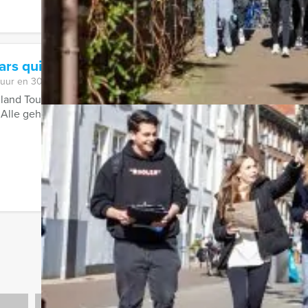
ars quiz Hilversum
 uur en 30 minuten
lland Tour Guides te boeken; de hilarische Ranking the Stars qui
 Alle geheimen zullen bloot komen ...