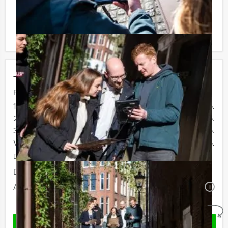
Komt u niet aan het minimale aantal deelnemers? Als u
bereid bent voor het minimale aantal te betalen, kunt u
ook gewoon voor minder personen boeken!
Jouw uitje
Prijs :
12 - 19 personen
€ 34,50 p.p.
20 - 29 personen
€ 32,50 p.p.
30 - 39 personen
€ 29,50 p.p.
Vanaf 40 personen
€ 27,50 p.p.
De prijzen zijn exclusief BTW
Duur:
2 uur en 30 minuten
Aantal:
Minimaal 12 personen
i
Geheel vrijblijvend
OFFERTE AANVRAGEN