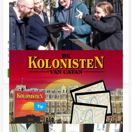
Empire City Brunch in Dordrecht
€ 62,50
Vanaf
p.p. excl. BTW
Vanaf 12 personen ‐ 4 uur en 30 minuten
Maak in Dordrecht kennis met de Empire City Brunch
game. Een hypermodern, virtueel GPS spel in
combinatie met een overheerlijke brunch. U kunt kiezen
voor het Empire City ...
Favoriet
LEES MEER
Crazy Brunch Middelburg
Tip
€ 52,50
Vanaf
p.p. excl. BTW
Vanaf 12 personen ‐ 4 uur en 30 minuten