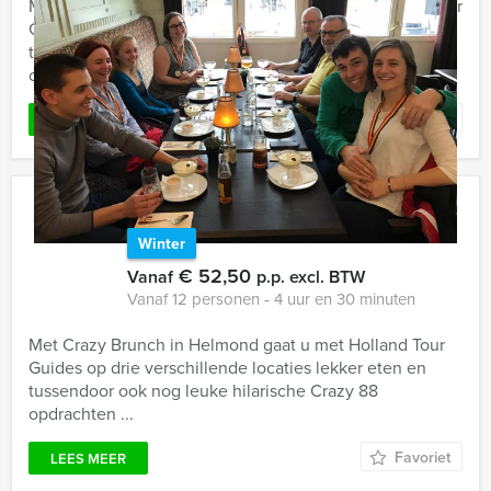
Met Crazy Brunch in Middelburg gaat u met Holland Tour
Guides op drie verschillende locaties lekker eten en
tussendoor ook nog leuke hilarische Crazy 88
opdrachten ...
Favoriet
LEES MEER
Crazy Brunch Helmond
Winter
€ 52,50
Vanaf
p.p. excl. BTW
Vanaf 12 personen ‐ 4 uur en 30 minuten
Met Crazy Brunch in Helmond gaat u met Holland Tour
Guides op drie verschillende locaties lekker eten en
tussendoor ook nog leuke hilarische Crazy 88
opdrachten ...
Favoriet
LEES MEER