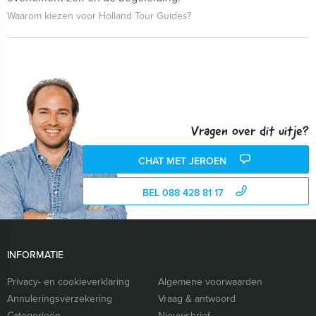
Waarom kiezen voor Holland Tour Guides?
Vragen over dit uitje?
CHAT MET JEROEN
BEL 088 428 81 17
INFORMATIE
Privacy- en cookieverklaring
Algemene voorwaarden
Annuleringsverzekering
Vraag & antwoord
Categorieën
Nieuwsbrief