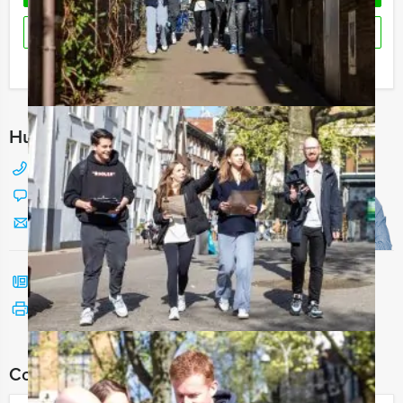
RESERVEREN
Ik heb een vraag over dit uitje
Hulp nodig bij het kiezen?
088 428 81 17
Chat met Jeroen
Stuur ons een mailtje
Bel mij terug
Bekijk printbare versie
Combineer dit uitje met: