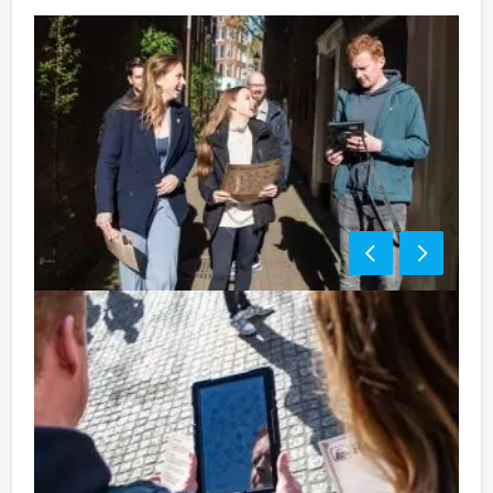
Tip:
Uiteraard is dit gezellige groepsuitje van Holland Tour
Guides uitstekend te combineren met een heerlijke
lunch vooraf of een uitgebreid diner na afloop. U kunt
dit spel ook combineren met andere
spelevenementen. Informeer naar de mogelijkheden!