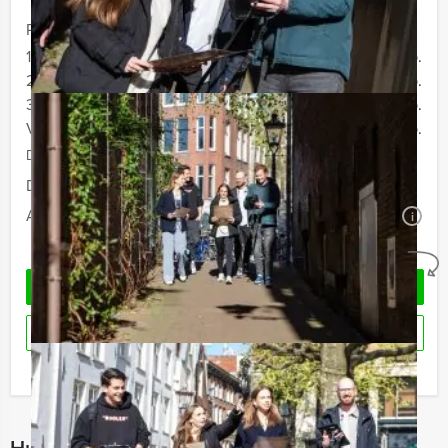
Prijs :
12 - 19 personen
€ 72,50 p.p.
20 - 29 personen
€ 69,50 p.p.
30 - 39 personen
€ 66,50 p.p.
Vanaf 40 personen
€ 64,50 p.p.
De prijzen zijn exclusief BTW
Duur:
4 uur en 30 minuten
Aantal:
Minimaal 12 personen
i
Geheel vrijblijvend
OFFERTE AANVRAGEN
RESERVEREN
Ik heb een vraag over dit uitje
Hulp nodig bij het kiezen?