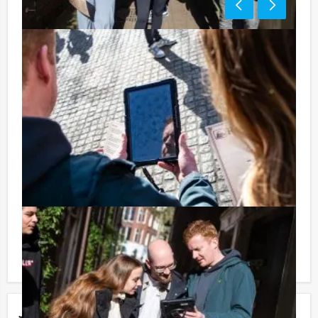
Tip:
Niet telkens uw knip hoeven trekken om uw drankje af
te rekenen? Voor € 13,50 per persoon per uur (excl.
BTW) kunt u gebruikmaken van het drankarrangement,
waarbij u onbeperkt kunt genieten van bier, fris,
huiswijn, koffie en thee. En… zo komt u ook achteraf
niet voor verrassingen te staan!
Reservering voor kleinere groepen:
Komt u niet aan het minimale aantal deelnemers voor
deze activiteit? Als u bereid bent voor het minimale
aantal te betalen, kunt u ook gewoon voor minder
personen boeken!
Jouw uitje