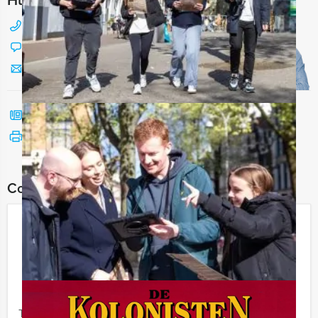
088 428 81 17
Chat met Jeroen
Stuur ons een mailtje
Bel mij terug
Bekijk printbare versie
Combineer dit uitje met:
Ranking the Stars Diner in Enschede
€ 64,50
Vanaf
p.p. excl. BTW
Vanaf 12 personen ‐ 4 uur
Tijdens het Ranking the Stars Diner van Holland Tour