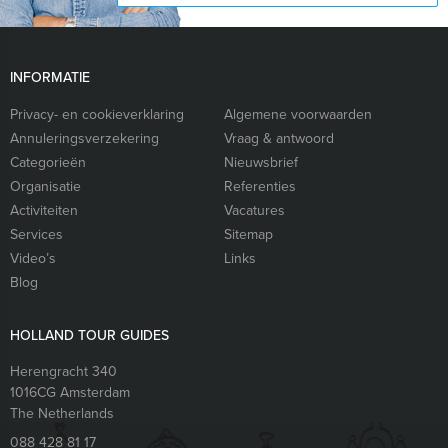
INFORMATIE
Privacy- en cookieverklaring
Algemene voorwaarden
Annuleringsverzekering
Vraag & antwoord
Categorieën
Nieuwsbrief
Organisatie
Referenties
Activiteiten
Vacatures
Services
Sitemap
Video’s
Links
Blog
HOLLAND TOUR GUIDES
Herengracht 340
1016CG
Amsterdam
The Netherlands
088 428 81 17