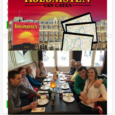
Guides gaat u in teamverband uw vriendenkring of
collega's eens goed onderzoeken op de meest ludieke
geheimen en ...
Favoriet
LEES MEER
De Grote Sportquiz In Nijmegen
€ 27,50
Vanaf
p.p. excl. BTW
Vanaf 12 personen ‐ 2 uur
Op zoek naar een ontspannen uitje voor een sportieve
groep? Holland Tour Guides biedt nu een afwisselende
sportquiz aan in een gezellige kroeg in het centrum van
de stad. ...
Favoriet
LEES MEER