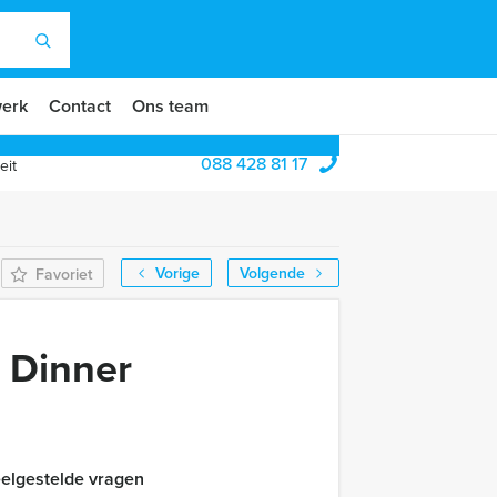
erk
Contact
Ons team
088 428 81 17
eit
Vorige
Volgende
Favoriet
 Dinner
elgestelde vragen