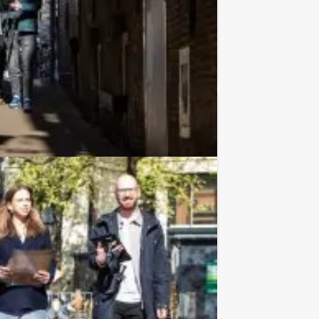
Favoriet
€ 52,50
Vanaf
p.p. excl. BTW
Assen, van Holland Tour Guides. We
Favoriet