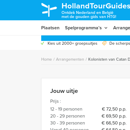
HollandTourGuides
Ontdek Nederland en België
met de gouden gids van HTG!
Plaatsen
Spelprogramma’s
Arrang
Kies uit 2000+ groepsuitjes
De scherps
Home
/
Arrangementen
/
Kolonisten van Catan 
Jouw uitje
Prijs :
12 - 19 personen
€ 72,50 p.p.
20 - 29 personen
€ 69,50 p.p.
30 - 39 personen
€ 66,50 p.p.
Vanaf 40 personen
€ 64,50 p.p.