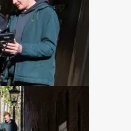
€ 54,50
Vanaf
p.p. excl. BTW
een speurtocht door de stad, met Holland
Favoriet
€ 27,50
Vanaf
p.p. excl. BTW
gloednieuwe virtuele game waarbij u