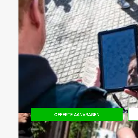
Tip:
Niet telkens uw knip hoeven trekken om uw drankj
persoon per uur (excl. BTW) kunt u gebruikmaken
onbeperkt kunt genieten van bier, fris, huiswijn, 
achteraf niet voor verrassingen te staan!
Reservering voor kleinere groepen:
Komt u niet aan het minimale aantal deelnemers vo
voor het minimale aantal te betalen, kunt u ook
OFFERTE AANVRAGEN