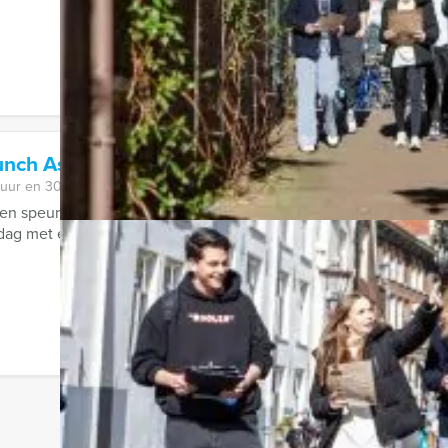
unch Assen
 uur en 30 minuten
 speurtocht en brunch tegelijk, met de Speurtocht Brunch in 
g met een heerlijk voorgerecht in een ...