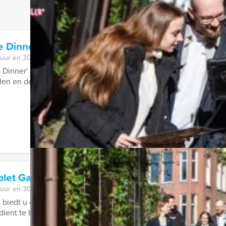
e Dinner Brugge (België)
 uur en 30 minuten
 Dinner' in Brugge (België), dat is genieten van lekker eten én 
en en de mooiste kiekjes ...
ablet Game Haarlem
 uur en 30 minuten
 biedt u de Escape City Game aan in centrum van de stad. Een 
ient te bevrijden van de psychopaat ...