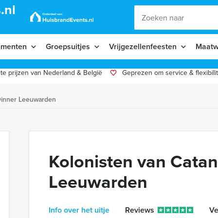
.nl
ementen
Groepsuitjes
Vrijgezellenfeesten
Maatw
te prijzen van Nederland & België
Geprezen om service & flexibilit
Dinner Leeuwarden
Kolonisten van Catan
Leeuwarden
Info over het uitje
Reviews
Ve