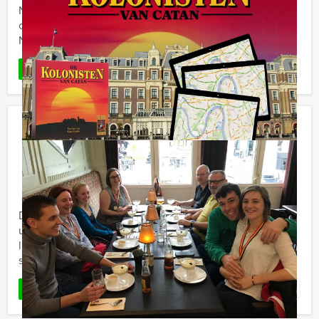
Nederland en België! Zeg maar gerust een unieke
combinatie tussen 'Ik Hou van Holland' en 'Dit was het
Nieuws' ...
Favoriet
LEES MEER
Wie is de Rat Lunch Gouda
€ 52,50
Vanaf
p.p. excl. BTW
Vanaf 12 personen ‐ 4 uur en 30 minuten
De Wie is de Rat Lunch van Holland Tour Guides is een
uitdagend spel door de stad, inclusief een heerlijke
lunch in drie verschillende restaurants. Jullie spelen het
spel ...
Favoriet
LEES MEER