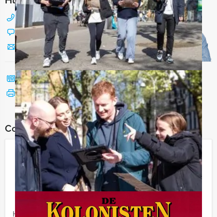
088 428 81 17
Chat met Jeroen
Stuur ons een mailtje
Bel mij terug
Bekijk printbare versie
Combineer dit uitje met:
Pubquiz Lunch in Breda
€ 54,50
Vanaf
p.p. excl. BTW
Vanaf 12 personen ‐ 3 uur en 30 minuten
Holland Tour Guides organiseert de gezelligste quiz van