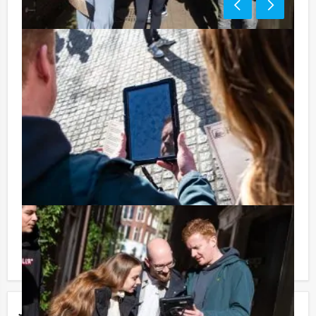
Tip:
Niet telkens uw knip hoeven trekken om uw drankje af
te rekenen? Voor € 13,50 per persoon per uur (excl.
BTW) kunt u gebruikmaken van het drankarrangement,
waarbij u onbeperkt kunt genieten van bier, fris,
huiswijn, koffie en thee. En… zo komt u ook achteraf
niet voor verrassingen te staan!
Reservering voor kleinere groepen:
Komt u niet aan het minimale aantal deelnemers voor
deze activiteit? Als u bereid bent voor het minimale
aantal te betalen, kunt u ook gewoon voor minder
personen boeken!
Jouw uitje