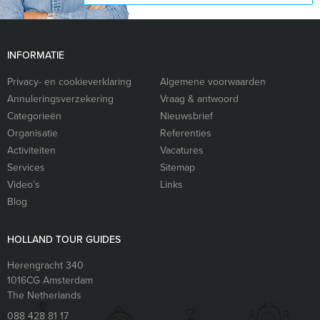
INFORMATIE
Privacy- en cookieverklaring
Algemene voorwaarden
Annuleringsverzekering
Vraag & antwoord
Categorieën
Nieuwsbrief
Organisatie
Referenties
Activiteiten
Vacatures
Services
Sitemap
Video’s
Links
Blog
HOLLAND TOUR GUIDES
Herengracht 340
1016CG
Amsterdam
The Netherlands
088 428 81 17