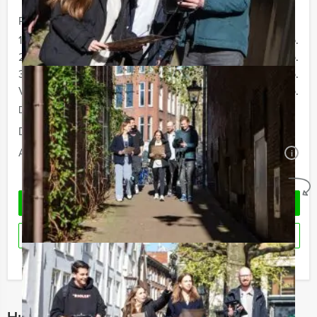
Prijs :
12 - 19 personen
€ 72,50 p.p.
20 - 29 personen
€ 69,50 p.p.
30 - 39 personen
€ 66,50 p.p.
Vanaf 40 personen
€ 64,50 p.p.
De prijzen zijn exclusief BTW
Duur:
4 uur en 30 minuten
Aantal:
Minimaal 12 personen
i
Geheel vrijblijvend
OFFERTE AANVRAGEN
RESERVEREN
Ik heb een vraag over dit uitje
Hulp nodig bij het kiezen?