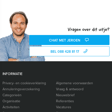
Vragen over dit uitje?
CHAT MET JEROEN
BEL 088 428 81 17
INFORMATIE
Privacy- en cookieverklaring
Algemene voorwaarden
Annuleringsverzekering
Vraag & antwoord
Categorieën
Nieuwsbrief
Organisatie
Referenties
Activiteiten
Vacatures