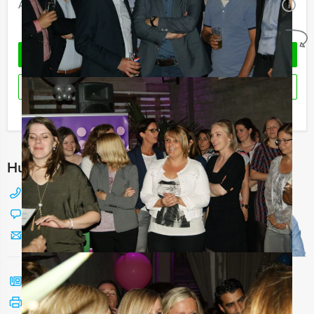
Aantal:
Minimaal 12 personen
i
Geheel vrijblijvend
OFFERTE AANVRAGEN
RESERVEREN
Ik heb een vraag over dit uitje
Hulp nodig bij het kiezen?
088 428 81 17
Chat met Jeroen
Stuur ons een mailtje
Bel mij terug
Bekijk printbare versie