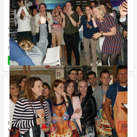
€ 52,50
Vanaf
p.p. excl. BTW
Vanaf 12 personen ‐ 4 uur en 30 minuten
Vandaag doen we een speurtocht en brunch tegelijk,
met de Speurtocht Brunch in Eindhoven, van Holland
Tour Guides. We beginnen deze middag met een
heerlijk voorgerecht in ...
Favoriet
LEES MEER
Empire City Dinner Game in
Maastricht
€ 64,50
Vanaf
p.p. excl. BTW
Vanaf 12 personen ‐ 4 uur en 30 minuten
Maak kennis met de Empire City Dinner Game van
Holland Tour Guides in Maastricht: een hypermodern,
virtueel GPS spel, mét een 3-gangen diner.