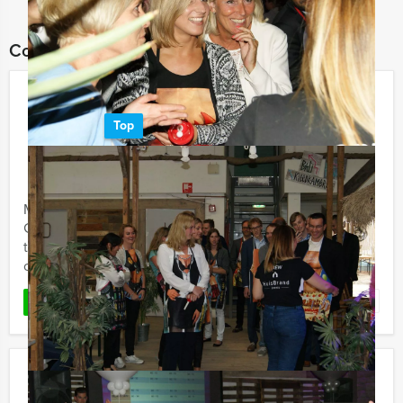
Combineer dit uitje met:
Crazy Brunch Utrecht
Top
€ 52,50
Vanaf
p.p. excl. BTW
Vanaf 12 personen ‐ 4 uur en 30 minuten
Met Crazy Brunch in Utrecht gaat u met Holland Tour
Guides op drie verschillende locaties lekker eten en
tussendoor ook nog leuke hilarische Crazy 88
opdrachten ...
Favoriet
LEES MEER
Speurtocht Brunch Eindhoven