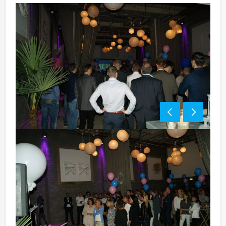
Bezorgkosten:
€ 100,00 excl. BTW
Handige tip:
Niet telkens uw knip hoeven trekken om uw drankje af
te rekenen? Voor € 13,50 per persoon per uur (excl.
BTW) kunt u gebruikmaken van het drankarrangement,