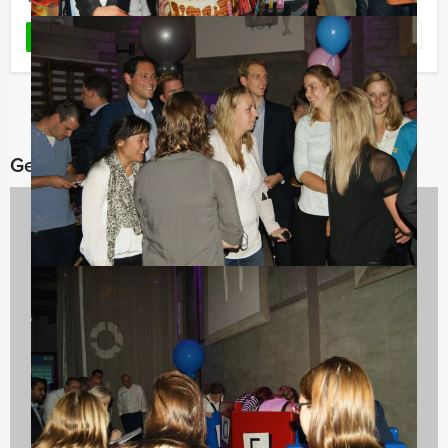
Favoriet
LEES MEER
Gerelateerde categorieën
Dagarrangementen
970 uitjes