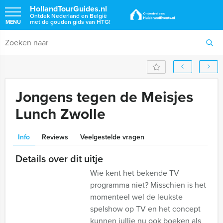
HollandTourGuides.nl
Ontdek Nederland en België
met de gouden gids van HTG!
MENU
Jongens tegen de Meisjes
Lunch Zwolle
Info
Reviews
Veelgestelde vragen
Details over dit uitje
Wie kent het bekende TV
programma niet? Misschien is het
momenteel wel de leukste
spelshow op TV en het concept
kunnen jullie nu ook boeken als