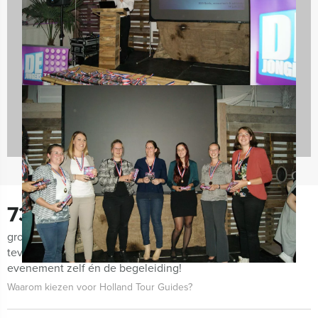
Bedrijfsuitjes
920 uitjes
730
groepen lieten ons de afgelopen maanden weten zeer
tevreden te zijn met de organisatie van het uitje, het
evenement zelf én de begeleiding!
Waarom kiezen voor Holland Tour Guides?