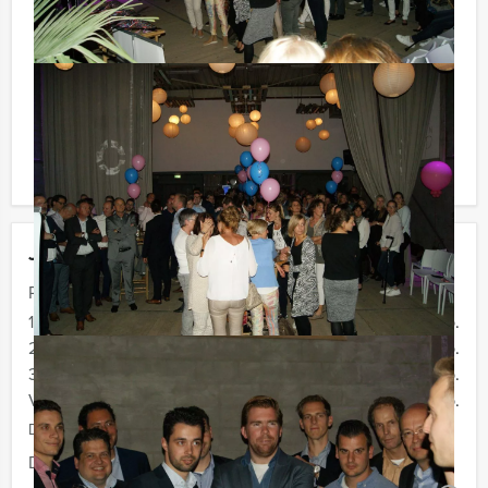
waarbij u onbeperkt kunt genieten van bier, fris,
huiswijn, koffie en thee. Zo komt u ook achteraf niet
voor verrassingen te staan!
Komen jullie niet aan het minimale aantal deelnemers?
Als je bereid bent voor het minimale aantal te betalen,
kan je ook gewoon voor minder personen boeken!
Jouw uitje
Prijs :
12 - 19 personen
€ 62,50 p.p.
20 - 29 personen
€ 59,50 p.p.
30 - 39 personen
€ 56,50 p.p.
Vanaf 40 personen
€ 54,50 p.p.
De prijzen zijn exclusief BTW
Duur:
3 uur en 30 minuten