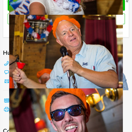
OFFERTE AANVRAGEN
RESERVEREN
Ik heb een vraag over dit uitje
Hulp nodig bij het kiezen?
088 428 81 17
Chat met Jeroen
Stuur ons een mailtje
Bel mij terug
Bekijk printbare versie
Combineer dit uitje met: