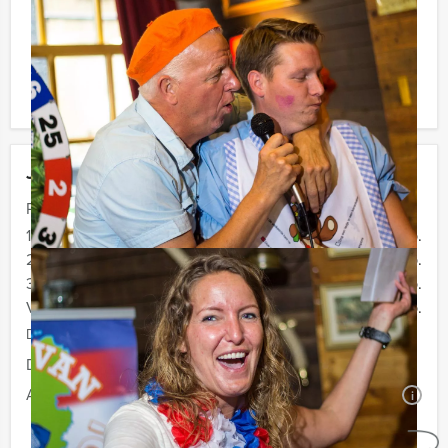
Komt u niet aan het minimale aantal deelnemers? Als u
bereid bent voor het minimale aantal te betalen, kunt u
ook gewoon voor minder personen boeken!
Jouw uitje
Prijs :
15 - 19 personen
€ 64,50 p.p.
20 - 29 personen
€ 62,50 p.p.
30 - 39 personen
€ 59,50 p.p.
Vanaf 40 personen
€ 57,50 p.p.
De prijzen zijn exclusief BTW
Duur:
3 uur en 30 minuten
Aantal:
Minimaal 15 personen
i
Geheel vrijblijvend