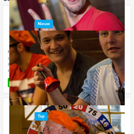
De Grote Voetbalquiz In Hoorn
Nieuw
€ 27,50
Vanaf
p.p. excl. BTW
Vanaf 12 personen ‐ 2 uur
Holland Tour Guides heeft nu het meest formidabele
uitje voor voetballiefhebbers. Deze quiz biedt net even
meer dan een standaard voetbalquiz. We hebben er
namelijk ...
Favoriet
LEES MEER
Get The Picture Dinner Deventer
Top
€ 62,50
Vanaf
p.p. excl. BTW
Vanaf 12 personen ‐ 4 uur en 30 minuten