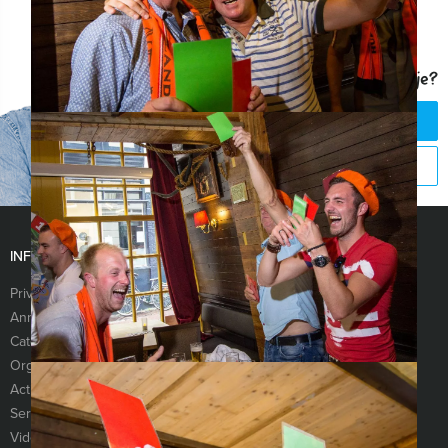
Vragen over dit uitje?
CHAT MET JEROEN
BEL 088 428 81 17
INFORMATIE
Privacy- en cookieverklaring
Algemene voorwaarden
Annuleringsverzekering
Vraag & antwoord
Categorieën
Nieuwsbrief
Organisatie
Referenties
Activiteiten
Vacatures
Services
Sitemap
Video’s
Links