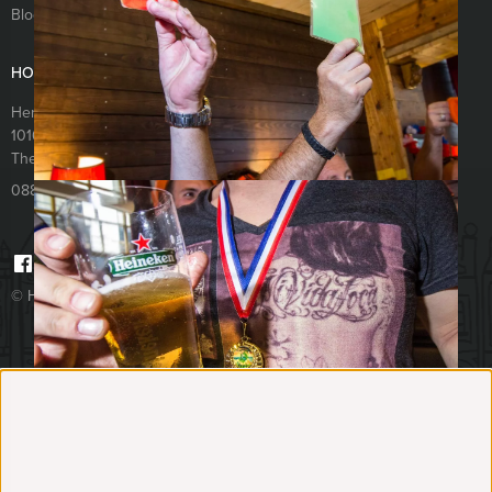
Blog
HOLLAND TOUR GUIDES
Herengracht 340
1016CG
Amsterdam
The Netherlands
088 428 81 17
© Holland Tour Guides 2026