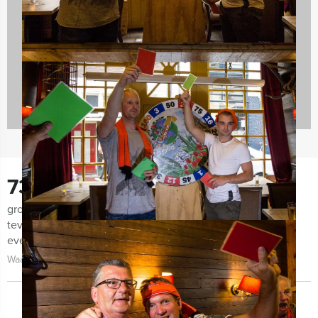
Teambuilding
2167 uitjes
730
groepen lieten ons de afgelopen maanden weten zeer
tevreden te zijn met de organisatie van het uitje, het
evenement zelf én de begeleiding!
Waarom kiezen voor Holland Tour Guides?