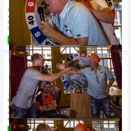
Het 'Get The Picture Dinner' in Deventer, dat is genieten
van lekker eten én een speurtocht door de stad, met
Holland Tour Guides. Wandelen en de mooiste kiekjes
nemen ...
Favoriet
LEES MEER
Old Assen
€ 22,50
Vanaf
p.p. excl. BTW
Vanaf 12 personen ‐ 2 uur en 30 minuten
Holland Tour Guides neemt u mee naar de oudste
plekjes van Assen! Tijdens deze unieke 'Old' speurtocht
ontdekt u de oudste bezienswaardigheden van de stad
en beleeft u de ...
Favoriet
LEES MEER