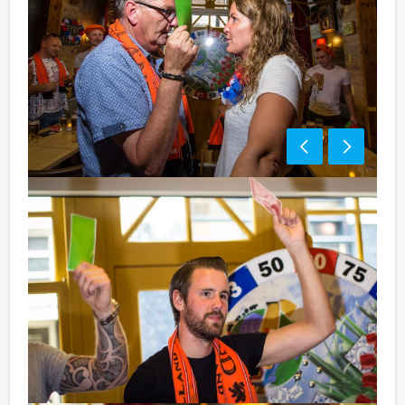
Bezorgkosten (meerprijs):
Gent € 150,- excl. BTW
Optioneel:
Niet telkens uw knip hoeven trekken om uw drankje af
te rekenen? Voor € 13,50 per persoon per uur (excl.
BTW) kunt u gebruikmaken van het drankarrangement,
waarbij u onbeperkt kunt genieten van bier, fris,
huiswijn, koffie en thee. En...zo komt u ook achteraf
niet voor verrassingen te staan!