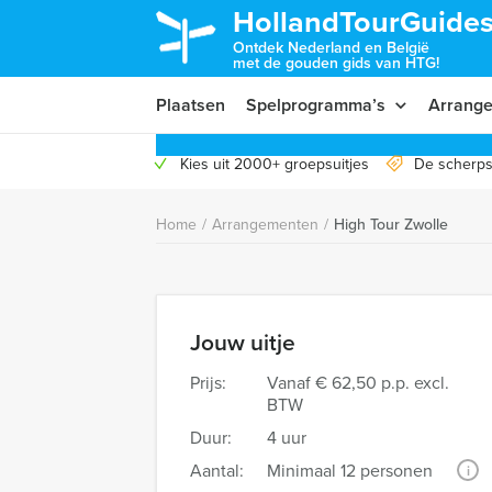
HollandTourGuides
Ontdek Nederland en België
met de gouden gids van HTG!
Plaatsen
Spelprogramma’s
Arrang
Kies uit 2000+ groepsuitjes
De scherps
Home
/
Arrangementen
/
High Tour Zwolle
Jouw uitje
Prijs:
Vanaf
€ 62,50 p.p. excl.
BTW
Duur:
4 uur
Aantal:
Minimaal 12 personen
i