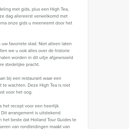
eling met gids, plus een High Tea,
eze dag allereerst verwelkomd met
aarna onze gids u meeneemt door het
uw favoriete stad. Niet alleen laten
len we u ook alles over de historie
alen worden in dit uitje afgewisseld
e stedelijke pracht.
an bij een restaurant waar een
at te wachten. Deze High Tea is niet
st voor het oog.
s het recept voor een heerlijk
. Dit arrangement is uitstekend
n het beste dat Holland Tour Guides te
iseren van rondleidingen maakt van