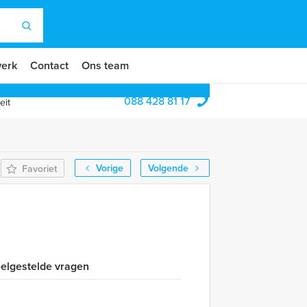
erk
Contact
Ons team
088 428 81 17
eit
Vorige
Volgende
Favoriet
elgestelde vragen