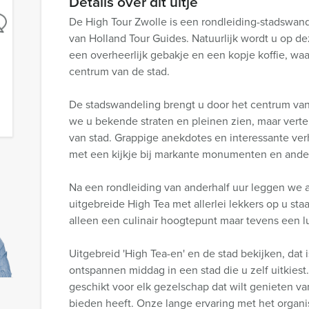
Details over dit uitje
De High Tour Zwolle is een rondleiding-stadswand
van Holland Tour Guides. Natuurlijk wordt u op d
een overheerlijk gebakje en een kopje koffie, w
centrum van de stad.
De stadswandeling brengt u door het centrum van 
we u bekende straten en pleinen zien, maar vertel
van stad. Grappige anekdotes en interessante verh
met een kijkje bij markante monumenten en ander
Na een rondleiding van anderhalf uur leggen we a
uitgebreide High Tea met allerlei lekkers op u sta
alleen een culinair hoogtepunt maar tevens een lu
Uitgebreid 'High Tea-en' en de stad bekijken, dat i
ontspannen middag in een stad die u zelf uitkiest
geschikt voor elk gezelschap dat wilt genieten va
bieden heeft. Onze lange ervaring met het organ