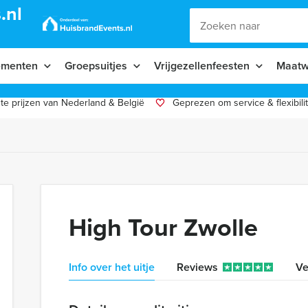
.nl
ementen
Groepsuitjes
Vrijgezellenfeesten
Maatw
te prijzen van Nederland & België
Geprezen om service & flexibilit
High Tour Zwolle
Info over het uitje
Reviews
Ve