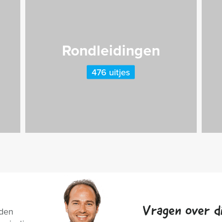
Rondleidingen
476 uitjes
Vragen over di
nden