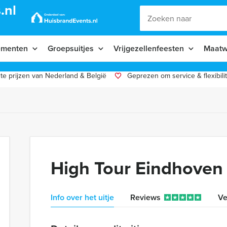
.nl
ementen
Groepsuitjes
Vrijgezellenfeesten
Maatw
te prijzen van Nederland & België
Geprezen om service & flexibilit
High Tour Eindhoven
Info over het uitje
Reviews
Ve