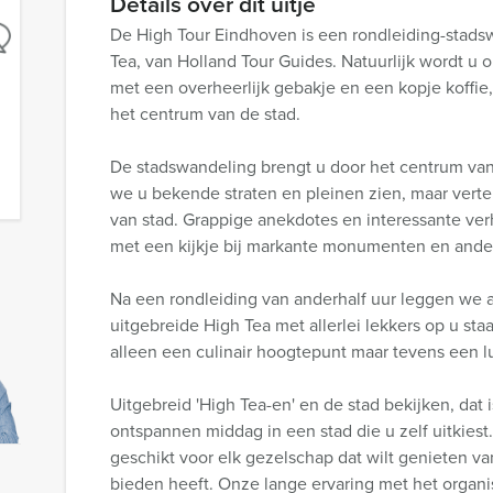
Details over dit uitje
De High Tour Eindhoven is een rondleiding-stads
Tea, van Holland Tour Guides. Natuurlijk wordt u
met een overheerlijk gebakje en een kopje koffi
het centrum van de stad.
De stadswandeling brengt u door het centrum van 
we u bekende straten en pleinen zien, maar vertel
van stad. Grappige anekdotes en interessante verh
met een kijkje bij markante monumenten en ander
Na een rondleiding van anderhalf uur leggen we a
uitgebreide High Tea met allerlei lekkers op u sta
alleen een culinair hoogtepunt maar tevens een lu
Uitgebreid 'High Tea-en' en de stad bekijken, dat i
ontspannen middag in een stad die u zelf uitkiest
geschikt voor elk gezelschap dat wilt genieten va
bieden heeft. Onze lange ervaring met het organ