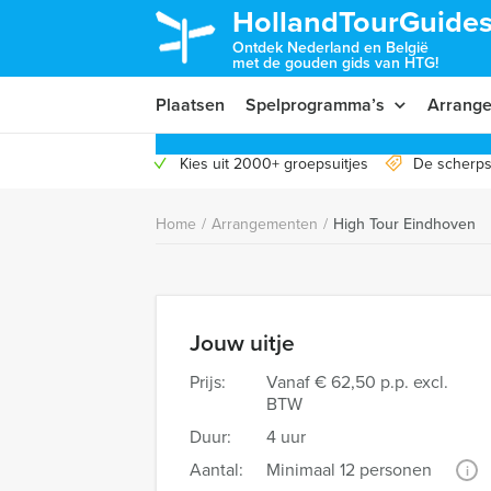
HollandTourGuides
Ontdek Nederland en België
met de gouden gids van HTG!
Plaatsen
Spelprogramma’s
Arrang
Kies uit 2000+ groepsuitjes
De scherps
Home
/
Arrangementen
/
High Tour Eindhoven
Jouw uitje
Prijs:
Vanaf
€ 62,50 p.p. excl.
BTW
Duur:
4 uur
Aantal:
Minimaal 12 personen
i