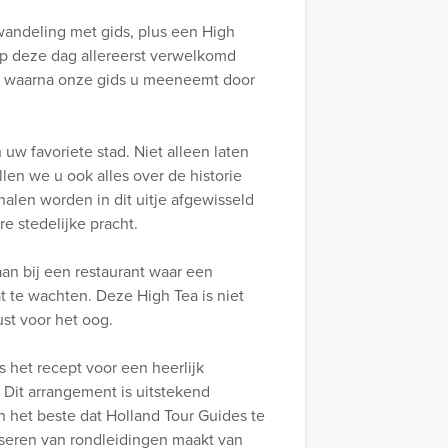
wandeling met gids, plus een High
 op deze dag allereerst verwelkomd
e, waarna onze gids u meeneemt door
uw favoriete stad. Niet alleen laten
len we u ook alles over de historie
alen worden in dit uitje afgewisseld
e stedelijke pracht.
an bij een restaurant waar een
at te wachten. Deze High Tea is niet
st voor het oog.
s het recept voor een heerlijk
. Dit arrangement is uitstekend
n het beste dat Holland Tour Guides te
iseren van rondleidingen maakt van