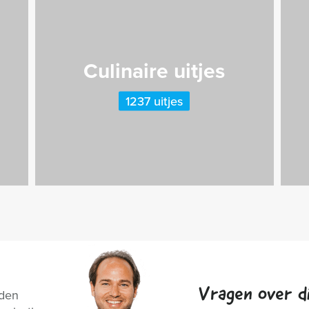
Culinaire uitjes
1237 uitjes
Vragen over di
nden