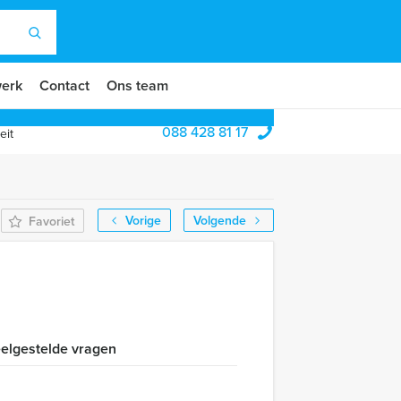
erk
Contact
Ons team
088 428 81 17
eit
Vorige
Volgende
Favoriet
elgestelde vragen