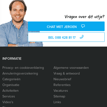
Vragen over dit uitje?
CHAT MET JEROEN
BEL 088 428 81 17
INFORMATIE
Privacy- en cookieverklaring
Algemene voorwaarden
Annuleringsverzekering
Vraag & antwoord
Categorieën
Nieuwsbrief
Organisatie
Referenties
Activiteiten
Vacatures
Services
Sitemap
Video’s
Links