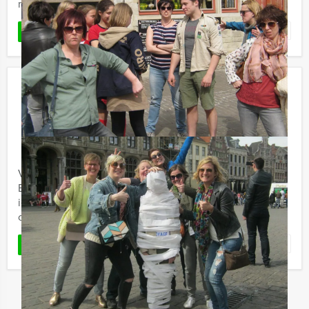
moordzaak op te ...
Favoriet
LEES MEER
PubQuiz in Den Bosch
€ 27,50
Vanaf
p.p. excl. BTW
Vanaf 12 personen ‐ 2 uur
Van Groningen tot Maastricht en van Brugge tot
Enschede, de PubQuiz van Holland Tour Guides laat
iedereen genieten van een uniek quizprograma, een
cross-over tussen Ik ...
Favoriet
LEES MEER