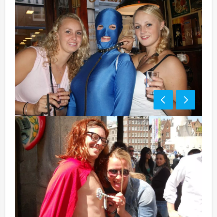
KORTING:
10 - 19 personen € 29,50: NU € 27,50 p.p. excl. BTW
20 - 29 personen € 26,50: NU € 24,50 p.p. excl. BTW
30 - > personen € 23,50: NU € 21,50 p.p. excl. BTW
Komt u niet aan het minimale aantal deelnemers? Als u
bereid bent voor het minimale aantal te betalen, kunt u
ook gewoon voor minder personen boeken!