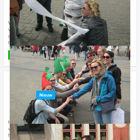
Vanaf 12 personen ‐ 2 uur en 30 minuten
Welkom in Scheveningen, waar u met Get The Picture
van Holland Tour Guides gaat genieten van een rijk
gevulde stadswandeling - fotospeurtocht. Het is de
bedoeling dat u ...
Favoriet
LEES MEER
Sherlock Holmes Tablet Game
Apeldoorn
Nieuw
€ 27,50
Vanaf
p.p. excl. BTW
Vanaf 12 personen ‐ 2 uur en 30 minuten
Holland Tour Guides komt nu met een spectaculaire
virtuele game in het centrum van Apeldoorn. De politie
heeft dringend jullie hulp nodig om een lastige