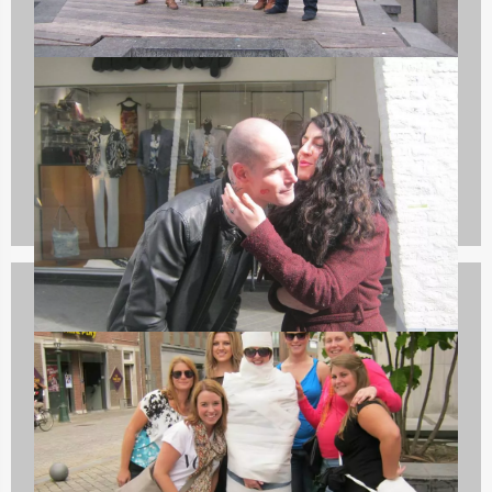
Vrijgezellenfeest mannen
626 uitjes
Spelprogramma's
1688 uitjes