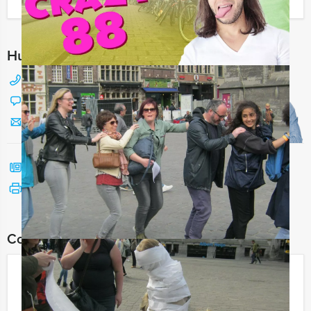
Ik heb een vraag over dit uitje
Hulp nodig bij het kiezen?
088 428 81 17
Chat met Jeroen
Stuur ons een mailtje
Bel mij terug
Bekijk printbare versie
Combineer dit uitje met:
Get The Picture Scheveningen
€ 22,50
Vanaf
p.p. excl. BTW