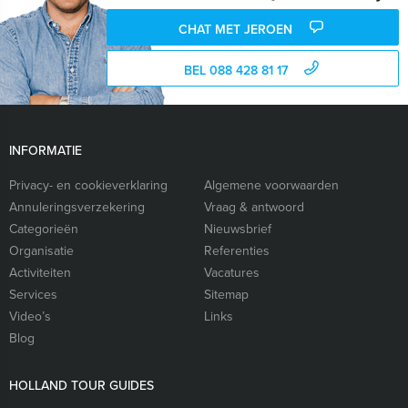
CHAT MET JEROEN
BEL 088 428 81 17
INFORMATIE
Privacy- en cookieverklaring
Algemene voorwaarden
Annuleringsverzekering
Vraag & antwoord
Categorieën
Nieuwsbrief
Organisatie
Referenties
Activiteiten
Vacatures
Services
Sitemap
Video’s
Links
Blog
HOLLAND TOUR GUIDES