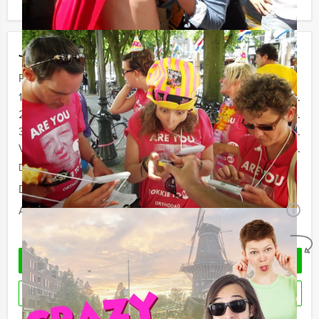
Jouw uitje
Prijs :
12 - 19 personen
€ 29,50 p.p.
20 - 29 personen
€ 27,50 p.p.
30 - 39 personen
€ 24,50 p.p.
Vanaf 40 personen
€ 22,50 p.p.
De prijzen zijn exclusief BTW
Duur:
2 uur en 30 minuten
Aantal:
Minimaal 12 personen
i
Geheel vrijblijvend
OFFERTE AANVRAGEN
RESERVEREN