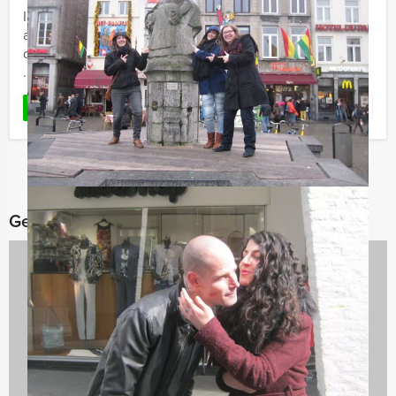
In de populaire Netflixserie La Casa de Papel is het aan
acht verschillende rovers onder leiding van El Professor,
de taak om de Koninklijke Munt van Madrid te beroven.
...
Favoriet
LEES MEER
Gerelateerde categorieën
Culinaire Tours
974 uitjes