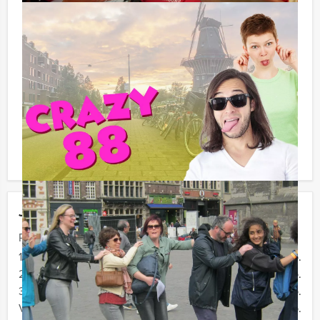
ook gewoon voor minder personen boeken!
Beleef ook bij Holland Tour Guides uw sportieve
activiteiten, bedrijfsfeest, bedrijfsuitje,
bedrijfsuitstapje, boottocht, Crazy88, evenement,
kroegentocht, personeelsfeest, rondvaart op een
rondvaartboot, spelprogramma, stadswandeling,
teamuitje, uitjes voor groepen of individuen,
vrijgezellenfeest, vaararrangement, wijnproeverij, in
steden in Nederland en België.
Jouw uitje
Prijs :
15 - 19 personen
€ 72,50 p.p.
20 - 29 personen
€ 69,50 p.p.
30 - 39 personen
€ 67,50 p.p.
Vanaf 40 personen
€ 64,50 p.p.