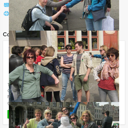
Bel mij terug
Bekijk printbare versie
Combineer dit uitje met:
Ik Hou Van Holland Quiz in
Amsterdam
€ 27,50
Vanaf
p.p. excl. BTW
Vanaf 12 personen ‐ 2 uur
Tijdens de Ik Hou Van Holland Quiz van Holland Tour
Guides in Amsterdam wordt uw kennis van de
Nederlandse muziek en geschiedenis op de proef
gesteld.
Favoriet
LEES MEER