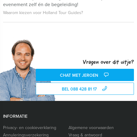
evenement zelf én de begeleiding!
Waarom kiezen voor Holland Tour Guides?
Vragen over dit uitje?
CHAT MET JEROEN
BEL 088 428 81 17
INFORMATIE
Privacy- en cookieverklaring
Algemene voorwaarden
Annuleringsverzekering
Vraag & antwoord