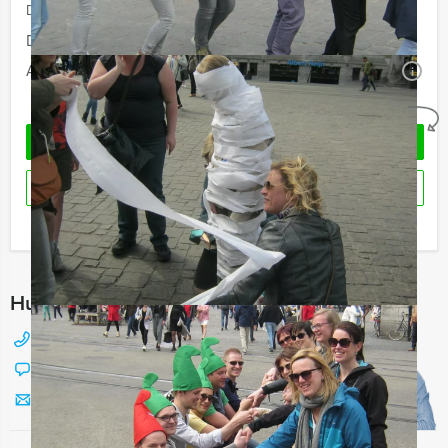
De prijzen zijn exclusief BTW
Duur:
4 uur en 30 minuten
Aantal:
Minimaal 15 personen
i
Geheel vrijblijvend
OFFERTE AANVRAGEN
RESERVEREN
Ik heb een vraag over dit uitje
Hulp nodig bij het kiezen?
088 428 81 17
Chat met Jeroen
Stuur ons een mailtje