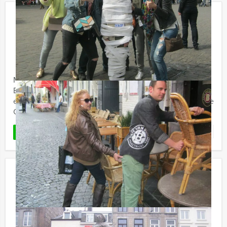
Empire City Brunch Game in Urk
€ 62,50
Vanaf
p.p. excl. BTW
Vanaf 12 personen ‐ 4 uur en 30 minuten
Maak in Urk kennis met de Empire City Brunch game.
Een hypermodern, virtueel GPS spel in combinatie met
een overheerlijke brunch. U kunt kiezen voor het Empire
City ...
Favoriet
LEES MEER
La Casa de Papel VR Dinerspel in
Assen
€ 66,50
Vanaf
p.p. excl. BTW
Vanaf 12 personen ‐ 3 uur en 30 minuten