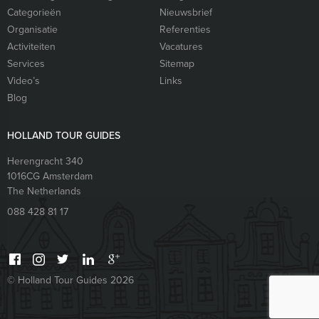
Categorieën
Nieuwsbrief
Organisatie
Referenties
Activiteiten
Vacatures
Services
Sitemap
Video’s
Links
Blog
HOLLAND TOUR GUIDES
Herengracht 340
1016CG
Amsterdam
The Netherlands
088 428 81 17
© Holland Tour Guides 2026