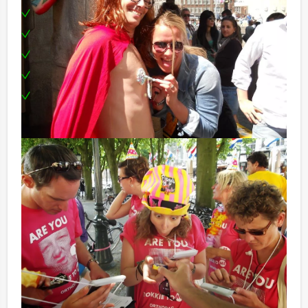
Enthousiaste begeleiding
Filmcamera tijdens het spel
Alle filmpjes ontvangt u na afloop digitaal
Uitgebreid 3-gangen diner
Prijsuitreiking
Optioneel:
Niet telkens uw knip hoeven trekken om uw drankje af
te rekenen? Voor € 13,50 per persoon per uur dat u in
het restaurant doorbrengt (excl. BTW) kunt u
gebruikmaken van het drankarrangement, waarbij u
onbeperkt kunt genieten van bier, fris, huiswijn, koffie
en thee. En… zo komt u ook achteraf niet voor
verrassingen te staan!
Komt u niet aan het minimale aantal deelnemers? Als u
bereid bent voor het minimale aantal te betalen, kunt u