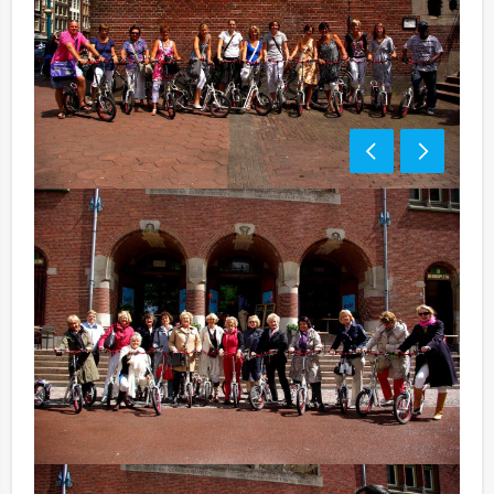
Optioneel:
Niet telkens uw knip hoeven trekken om uw drankje af
te rekenen? Voor € 13,50 per persoon per uur dat u in
het restaurant doorbrengt (excl. BTW) kunt u
gebruikmaken van het drankarrangement, waarbij u
onbeperkt kunt genieten van bier, fris, huiswijn, koffie
en thee. En…zo komt u ook achteraf niet voor
verrassingen te staan!
Komt u niet aan het minimale aantal deelnemers? Als u
bereid bent voor het minimale aantal te betalen, kunt u