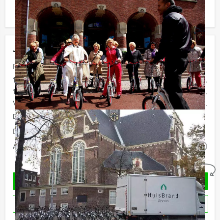
ook gewoon voor minder personen boeken!
Jouw uitje
Prijs :
12 - 15 personen
€ 79,50 p.p.
16 - 29 personen
€ 76,50 p.p.
Vanaf 30 personen
€ 72,50 p.p.
De prijzen zijn exclusief BTW
Duur:
4 uur
Aantal:
Minimaal 12 personen
i
Geheel vrijblijvend
OFFERTE AANVRAGEN
RESERVEREN