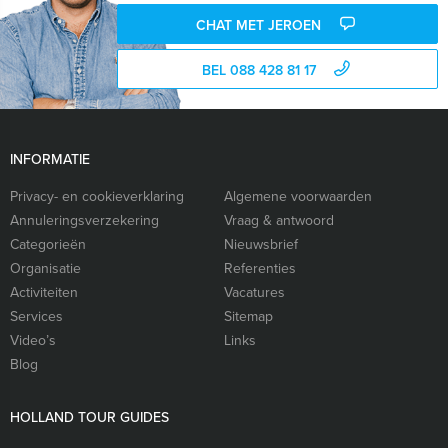
CHAT MET JEROEN
BEL 088 428 81 17
INFORMATIE
Privacy- en cookieverklaring
Algemene voorwaarden
Annuleringsverzekering
Vraag & antwoord
Categorieën
Nieuwsbrief
Organisatie
Referenties
Activiteiten
Vacatures
Services
Sitemap
Video’s
Links
Blog
HOLLAND TOUR GUIDES