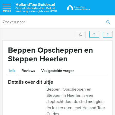
HollandTourGuides.nl
Ontdek Nederland en België
met de gouden gids van HTG!
MENU
Beppen Opscheppen en
Steppen Heerlen
Info
Reviews
Veelgestelde vragen
Details over dit uitje
Beppen, Opscheppen en
Steppen in Heerlen is een
steptocht door de stad met gids
én lekker eten, met Holland Tour
Guides.