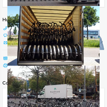
Ik heb een vraag over dit uitje
Hulp nodig bij het kiezen?
088 428 81 17
Chat met Jeroen
Stuur ons een mailtje
Bel mij terug
Bekijk printbare versie
Combineer dit uitje met:
De Popquiz in Eindhoven
€ 27,50
Vanaf
p.p. excl. BTW