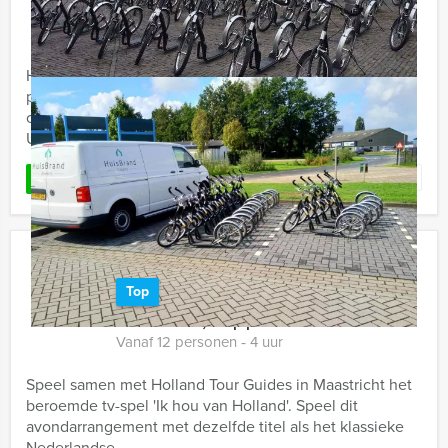
Vanaf 12 personen ‐ 1 uur en 30 minuten
Holland Tour Guides komt nu met een spetterende
popquiz. In hartje Eindhoven wordt uw muzikale kennis
op de proef gesteld. Voor welke categorie kiest u?
Uiteraard kunnen ...
Favoriet
LEES MEER
Ik Hou Van Holland Diner Maastricht
Top
€ 64,50
Vanaf
p.p. excl. BTW
Vanaf 12 personen ‐ 4 uur
Speel samen met Holland Tour Guides in Maastricht het
beroemde tv-spel 'Ik hou van Holland'. Speel dit
avondarrangement met dezelfde titel als het klassieke
Nederlandse ...