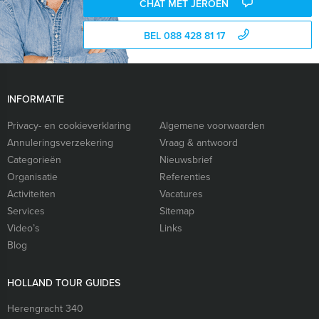
CHAT MET JEROEN
BEL 088 428 81 17
INFORMATIE
Privacy- en cookieverklaring
Algemene voorwaarden
Annuleringsverzekering
Vraag & antwoord
Categorieën
Nieuwsbrief
Organisatie
Referenties
Activiteiten
Vacatures
Services
Sitemap
Video’s
Links
Blog
HOLLAND TOUR GUIDES
Herengracht 340