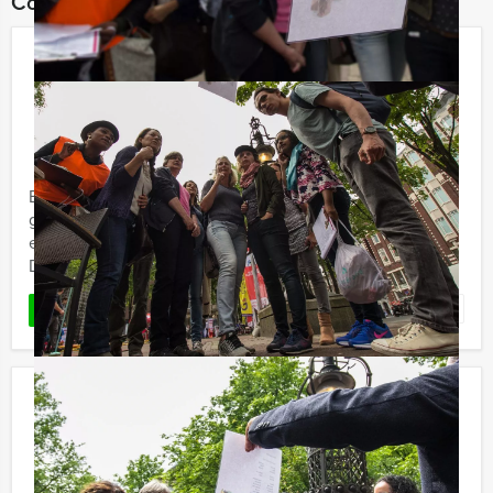
Combineer dit uitje met:
Ranking the Stars Lunch in Brugge
(België)
€ 57,50
Vanaf
p.p. excl. BTW
Vanaf 15 personen ‐ 3 uur en 30 minuten
Bij de Ranking the Stars Lunch van Holland Tour Guides
gaat u uw collega's of vrienden nóg beter leren kennen
en ondertussen geniet u van een overheerlijke lunch.
Dat ...
Favoriet
LEES MEER
Pubquiz Lunch in Breda
€ 54,50
Vanaf
p.p. excl. BTW
Vanaf 12 personen ‐ 3 uur en 30 minuten