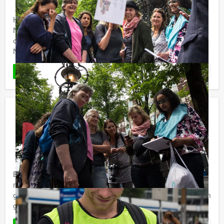
Holland Tour Guides organiseert de gezelligste quiz van
Nederland en België! Zeg maar gerust een unieke
combinatie tussen 'Ik Hou van Holland' en 'Dit was het
Nieuws' ...
Favoriet
LEES MEER
Walking Brunch Eindhoven
€ 56,50
Vanaf
p.p. excl. BTW
Vanaf 12 personen ‐ 4 uur en 30 minuten
Een stadswandeling door Eindhoven, één van de
mooiste historische steden, met de Holland Tour Guides
gids én een heerlijke brunch? Tijdens de Walking Brunch
geniet u van ...