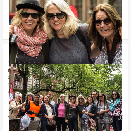
Reservering voor kleinere groepen:
Komt u niet aan het minimale aantal deelnemers voor
dit arrangement? Als u bereid bent voor het minimale
aantal te betalen, kunt u ook gewoon voor minder
personen boeken!
Jouw uitje
Prijs :
12 - 19 personen
€ 29,50 p.p.
20 - 29 personen
€ 27,50 p.p.
30 - 39 personen
€ 24,50 p.p.
Vanaf 40 personen
€ 22,50 p.p.
De prijzen zijn exclusief BTW
Duur:
3 uur en 30 minuten
Aantal:
Minimaal 12 personen
i
Geheel vrijblijvend