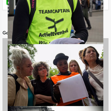
Favoriet
LEES MEER
Gerelateerde categorieën
Teambuilding
2167 uitjes