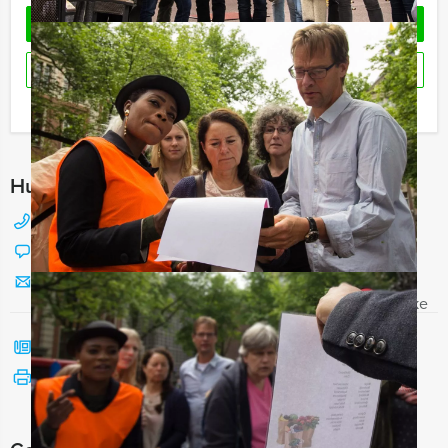
OFFERTE AANVRAGEN
RESERVEREN
Ik heb een vraag over dit uitje
Hulp nodig bij het kiezen?
088 428 81 17
Chat met Jeroen
Stuur ons een mailtje
Bel mij terug
Bekijk printbare versie