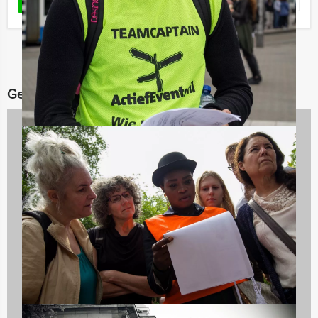
Favoriet
LEES MEER
Gerelateerde categorieën
Teambuilding
2167 uitjes