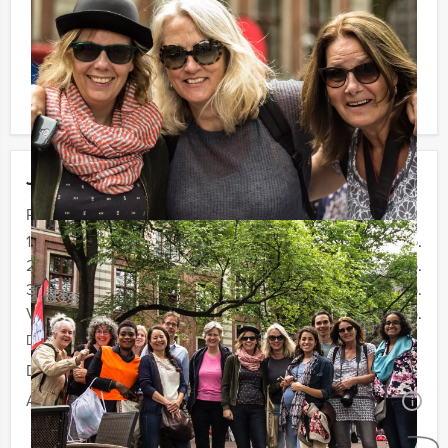
Reservering voor kleinere groepen:
Komt u niet aan het minimale aantal deelnemers voor
dit arrangement? Als u bereid bent voor het minimale
aantal te betalen, kunt u ook gewoon voor minder
personen boeken!
Jouw uitje
Prijs :
12 - 19 personen
€ 29,50 p.p.
20 - 29 personen
€ 27,50 p.p.
30 - 39 personen
€ 24,50 p.p.
Vanaf 40 personen
€ 22,50 p.p.
De prijzen zijn exclusief BTW
Duur:
3 uur en 30 minuten
Aantal:
Minimaal 12 personen
i
Geheel vrijblijvend