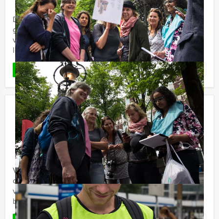
De step is voor de meesten de opstap naar de fiets
geweest! Nou, wij van Holland Tour Guides kunnen u
vertellen dat steppen nog steeds bestaat en nog steeds
leuk is! ...
Favoriet
LEES MEER
Ranking the Stars quiz Eindhoven
€ 27,50
Vanaf
p.p. excl. BTW
Vanaf 12 personen ‐ 2 uur en 30 minuten
Vanaf nu ook bij Holland Tour Guides te boeken;
de hilarische Ranking the Stars quiz! Bent u klaar om uw
vrienden of collega's te ranken? Alle geheimen zullen
bloot komen ...