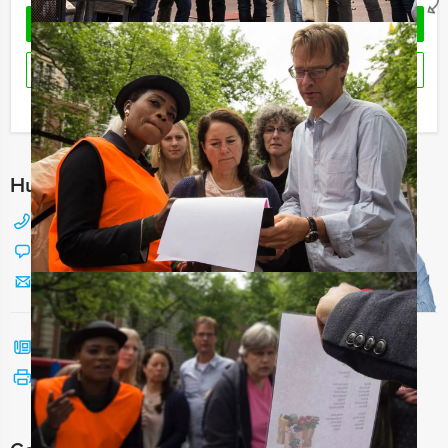
OFFERTE AANVRAGEN
RESERVEREN
Ik heb een vraag over dit uitje
Hulp nodig bij het kiezen?
088 428 81 17
Chat met Jeroen
Stuur ons een mailtje
Bel mij terug
Bekijk printbare versie