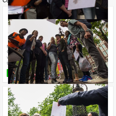
Combineer dit uitje met:
Crime City Brunch Game in
Groningen
€ 62,50
Vanaf
p.p. excl. BTW
Vanaf 12 personen ‐ 4 uur en 30 minuten
Maak kennis met de Crime City Brunch Game in
Groningen van Holland Tour Guides: een hypermodern,
virtueel GPS spel in combinatie mét een overheerlijk 3-
gangen brunch.
Favoriet
LEES MEER
Beppen en Steppen Brunch Zutphen
€ 62,50
Vanaf
p.p. excl. BTW
Vanaf 12 personen ‐ 4 uur