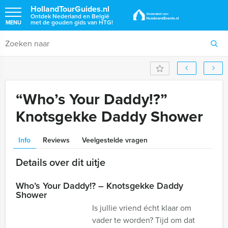
HollandTourGuides.nl
Ontdek Nederland en België
met de gouden gids van HTG!
MENU
“Who’s Your Daddy!?”
Knotsgekke Daddy Shower
Info
Reviews
Veelgestelde vragen
Details over dit uitje
Who’s Your Daddy!? – Knotsgekke Daddy
Shower
Is jullie vriend écht klaar om
vader te worden? Tijd om dat