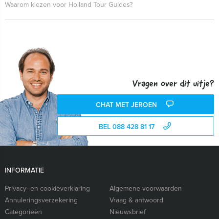
Waarom kiezen voor Holland Tour Guides?
Vragen over dit uitje?
CHAT MET JEROEN
BEL 088 428 81 17
INFORMATIE
Privacy- en cookieverklaring
Algemene voorwaarden
Annuleringsverzekering
Vraag & antwoord
Categorieën
Nieuwsbrief