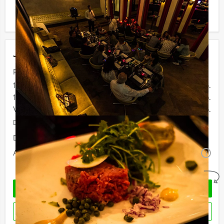
bereid bent voor het minimale aantal te betalen, kunt u
ook gewoon voor minder personen boeken!
Jouw uitje
Prijs :
12 - 15 personen
€ 62,50 p.p.
16 - 29 personen
€ 59,50 p.p.
Vanaf 30 personen
€ 56,50 p.p.
De prijzen zijn exclusief BTW
Duur:
4 uur en 30 minuten
Aantal:
Minimaal 12 personen
i
Geheel vrijblijvend
OFFERTE AANVRAGEN
RESERVEREN