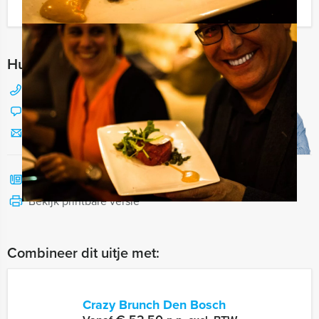
Ik heb een vraag over dit uitje
Hulp nodig bij het kiezen?
088 428 81 17
Chat met Jeroen
Stuur ons een mailtje
Bel mij terug
Bekijk printbare versie
Combineer dit uitje met:
Crazy Brunch Den Bosch