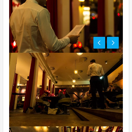
Optioneel:
Niet telkens uw knip hoeven trekken om uw drankje af
te rekenen? Voor € 13,50 per persoon per uur dat u in
het restaurant doorbrengt (excl. BTW) kunt u
gebruikmaken van het drankarrangement, waarbij u
onbeperkt kunt genieten van bier, fris, huiswijn, koffie
en thee. En…zo komt u ook achteraf niet voor
verrassingen te staan!
Komt u niet aan het minimale aantal deelnemers? Als u