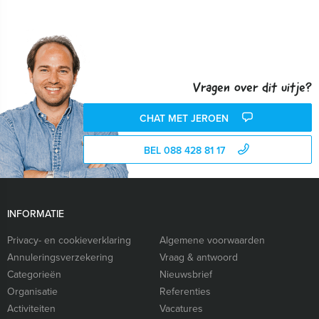
Vragen over dit uitje?
CHAT MET JEROEN
BEL 088 428 81 17
INFORMATIE
Privacy- en cookieverklaring
Algemene voorwaarden
Annuleringsverzekering
Vraag & antwoord
Categorieën
Nieuwsbrief
Organisatie
Referenties
Activiteiten
Vacatures