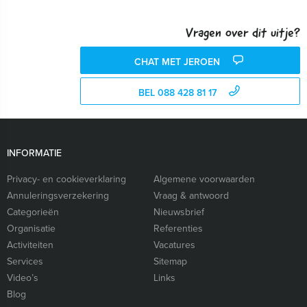
Vragen over dit uitje?
CHAT MET JEROEN
BEL 088 428 81 17
INFORMATIE
Privacy- en cookieverklaring
Algemene voorwaarden
Annuleringsverzekering
Vraag & antwoord
Categorieën
Nieuwsbrief
Organisatie
Referenties
Activiteiten
Vacatures
Services
Sitemap
Video’s
Links
Blog