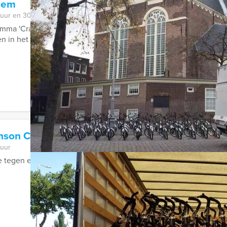
hem
 uur en 30 minuten
amma 'Crazy 88' nog? Bij Holland Tour Guides in Arnhem doen w
 in het centrum van de stad en ...
inson City Game in Rotterdam
 uur
ie tegen elkaar strijden tijdens Expeditie Robinson City Game in 