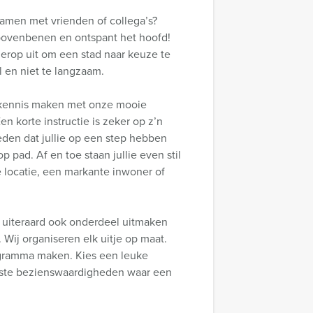
samen met vrienden of collega’s?
 bovenbenen en ontspant het hoofd!
 erop uit om een stad naar keuze te
 en niet te langzaam.
en kennis maken met onze mooie
en korte instructie is zeker op z’n
leden dat jullie op een step hebben
p pad. Af en toe staan jullie even stil
 locatie, een markante inwoner of
 uiteraard ook onderdeel uitmaken
ij organiseren elk uitje op maat.
ogramma maken. Kies een leuke
iste bezienswaardigheden waar een