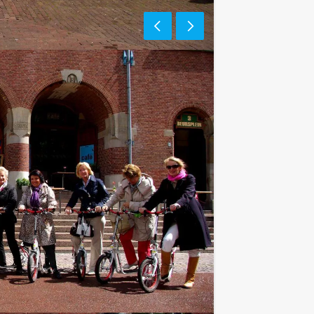
bben geen vaste route! Als u
gs gaat, dan vernemen wij dit graag.
t ons op om alle mogelijkheden te
ingual. Please contact us for further
Als u bereid bent voor het minimale
r personen boeken!