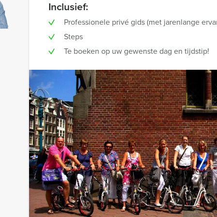
Inclusief:
Professionele privé gids (met jarenlange erva
Steps
Te boeken op uw gewenste dag en tijdstip!