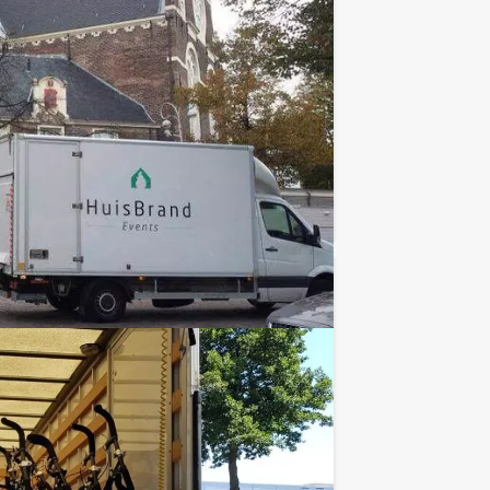
€ 22,50
Vanaf
p.p. excl. BTW
e er nog een schepje bovenop! Doe tien
Favoriet
€ 24,50
Vanaf
p.p. excl. BTW
Rotterdam!
Favoriet