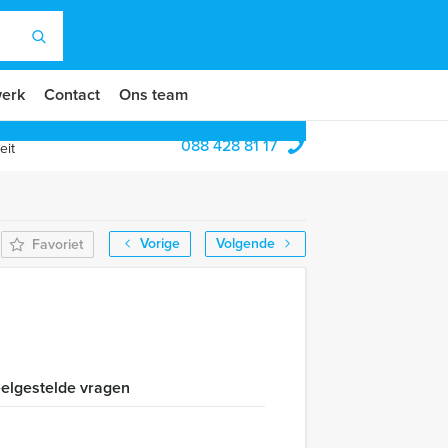
erk
Contact
Ons team
088 428 81 17
eit
Vorige
Volgende
Favoriet
elgestelde vragen