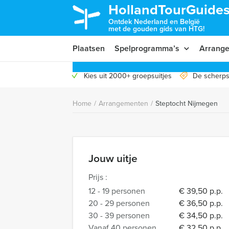
HollandTourGuides
Ontdek Nederland en België
met de gouden gids van HTG!
Plaatsen
Spelprogramma’s
Arrang
Kies uit 2000+ groepsuitjes
De scherps
Home
/
Arrangementen
/
Steptocht Nijmegen
Jouw uitje
Prijs :
12 - 19 personen
€ 39,50 p.p.
20 - 29 personen
€ 36,50 p.p.
30 - 39 personen
€ 34,50 p.p.
Vanaf 40 personen
€ 32,50 p.p.