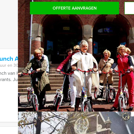
OFFERTE AANVRAGEN
Lunch Apeldoorn
 uur en 30 minuten
ch van Holland Tour Guides is een uitdagend spel door de stad, i
ants. Jullie spelen het spel ...