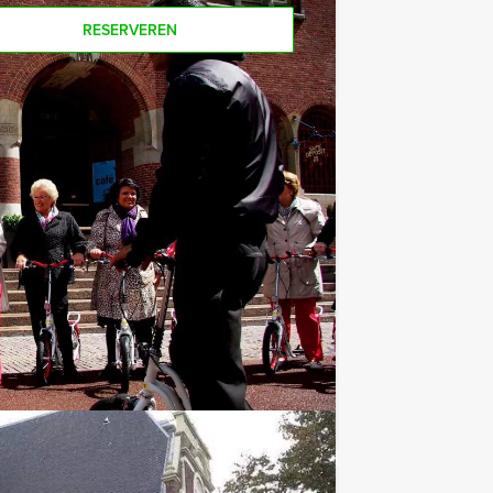
RESERVEREN
€ 52,50
Vanaf
p.p. excl. BTW
nclusief een heerlijke lunch in drie
Favoriet