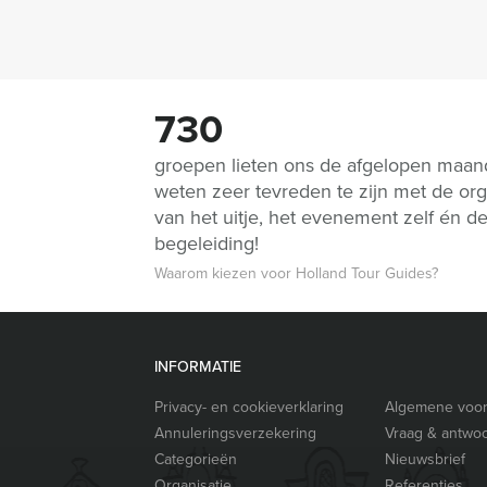
730
groepen lieten ons de afgelopen maa
weten zeer tevreden te zijn met de org
van het uitje, het evenement zelf én d
begeleiding!
Waarom kiezen voor Holland Tour Guides?
INFORMATIE
Privacy- en cookieverklaring
Algemene voo
Annuleringsverzekering
Vraag & antwo
Categorieën
Nieuwsbrief
Organisatie
Referenties