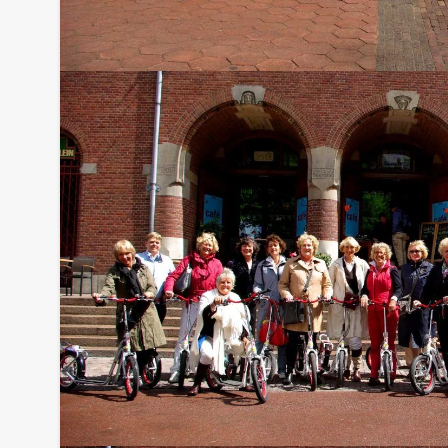
Route informatie:
De rondleidingen zijn flexibel en onze gidsen he
voorkeuren heeft waar de gids over vertelt of lan
Onze gidsen spreken vele talen. Neem contact me
bespreken. (Our professional tour guides are multil
information.)
Komt u niet aan het minimale aantal deelnemers? 
aantal te betalen, kunt u ook gewoon voor minde