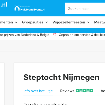
.nl
ementen
Groepsuitjes
Vrijgezellenfeesten
Maatw
te prijzen van Nederland & België
Geprezen om service & flexibilit
Steptocht Nijmegen
Info over het uitje
Reviews
Ve