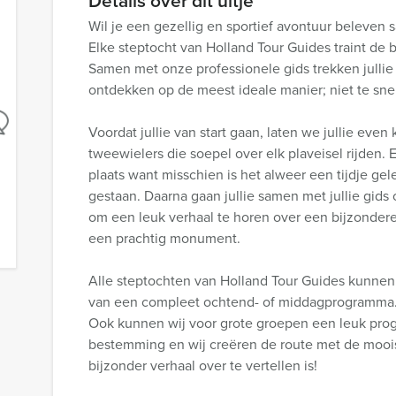
Details over dit uitje
Wil je een gezellig en sportief avontuur beleven 
Elke steptocht van Holland Tour Guides traint de
Samen met onze professionele gids trekken jullie
ontdekken op de meest ideale manier; niet te snel
Voordat jullie van start gaan, laten we jullie ev
tweewielers die soepel over elk plaveisel rijden. E
plaats want misschien is het alweer een tijdje ge
gestaan. Daarna gaan jullie samen met jullie gids o
om een leuk verhaal te horen over een bijzondere
een prachtig monument.
Alle steptochten van Holland Tour Guides kunnen
van een compleet ochtend- of middagprogramma. W
Ook kunnen wij voor grote groepen een leuk pr
bestemming en wij creëren de route met de moo
bijzonder verhaal over te vertellen is!