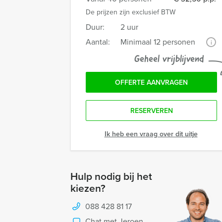
De prijzen zijn exclusief BTW
Duur:
2 uur
Aantal:
Minimaal 12 personen
i
Geheel vrijblijvend
OFFERTE AANVRAGEN
RESERVEREN
Ik heb een vraag over dit uitje
Hulp nodig bij het
kiezen?
088 428 81 17
Chat met Jeroen