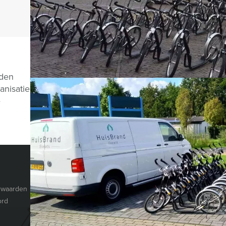
Vragen over di
nden
anisatie
e
CHAT MET JEROEN
HOLLAND TOUR GUIDES
© Holland Tour Gu
Herengracht 340
rwaarden
1016CG
Amsterdam
ord
The Netherlands
088 428 81 17