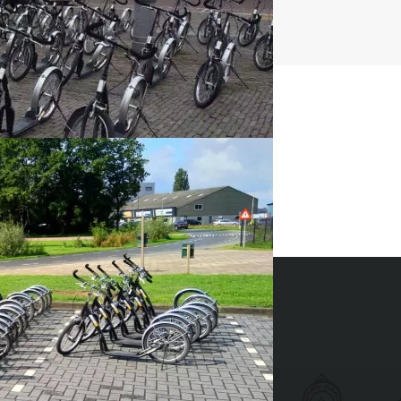
t uitje?
BEL 088 428 81 17
ides 2026