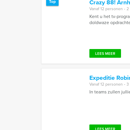
Crazy 88! Arn
Top
Vanaf 12 personen ‐ 2
Kent u het tv-progr
doldwaze opdrachten
LEES MEER
Expeditie Rob
Vanaf 12 personen ‐ 3
In teams zullen jull
LEES MEER