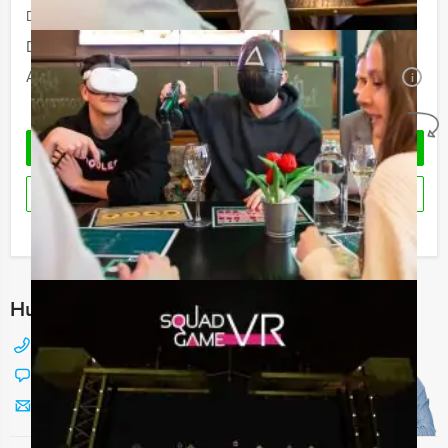
De prijzen zijn exclusief BTW
Duur:
3 uur en 30 minuten
Aantal:
Minimaal 12 personen
i
Geheel vrijblijvend
OFFERTE AANVRAGEN
RESERVEREN
Ik heb een vraag over dit uitje
Hulp nodig bij het kiezen?
088 428 81 17
Chat met Jeroen
Stuur ons een mailtje