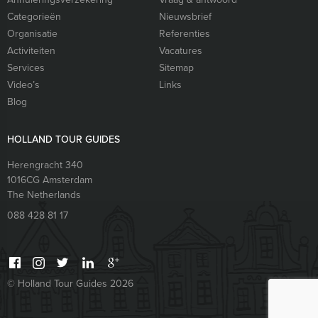
Categorieën
Nieuwsbrief
Organisatie
Referenties
Activiteiten
Vacatures
Services
Sitemap
Video’s
Links
Blog
HOLLAND TOUR GUIDES
Herengracht 340
1016CG
Amsterdam
The Netherlands
088 428 81 17
© Holland Tour Guides 2026