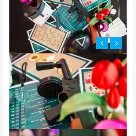
Inclusief:
Professionele begeleiding
Moderne VR brillen
Uitgebreid 3-gangendiner
Leuke prijs voor het winnende team
Locatie in het centrum
Te boeken op uw gewenste dag en tijdstip!
Niet telkens uw knip hoeven trekken om uw drankje af