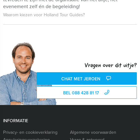
evenement zelf én de begeleiding!
Waarom kiezen voor Holland Tour Guides?
Vragen over dit uitje?
CHAT MET JEROEN
BEL 088 428 81 17
INFORMATIE
Privacy- en cookieverklaring
Algemene voorwaarden
Annuleringsverzekering
Vraag & antwoord