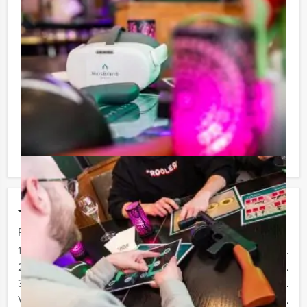
te rekenen? Voor € 13,50 per persoon per uur (excl.
BTW) kunt u gebruikmaken van het drankarrangement,
waarbij u onbeperkt kunt genieten van bier, fris,
huiswijn, koffie en thee. En… zo komt u ook achteraf
niet voor verrassingen te staan!
Afhankelijk van het minimaal aantal deelnemers
berekenen wij de minimale prijs voor dit arrangement.
U kunt altijd voor minder personen boeken als u bereid
bent om de minimale prijs te betalen.
Jouw uitje
Prijs :
12 - 19 personen
€ 74,50 p.p.
20 - 29 personen
€ 72,50 p.p.
30 - 39 personen
€ 69,50 p.p.
Vanaf 40 personen
€ 66,50 p.p.