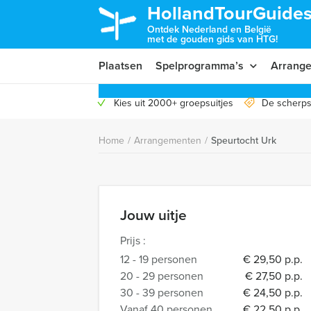
HollandTourGuides
Ontdek Nederland en België
met de gouden gids van HTG!
Plaatsen
Spelprogramma’s
Arrang
Kies uit 2000+ groepsuitjes
De scherps
Home
/
Arrangementen
/
Speurtocht Urk
Jouw uitje
Prijs :
12 - 19 personen
€ 29,50 p.p.
20 - 29 personen
€ 27,50 p.p.
30 - 39 personen
€ 24,50 p.p.
Vanaf 40 personen
€ 22,50 p.p.