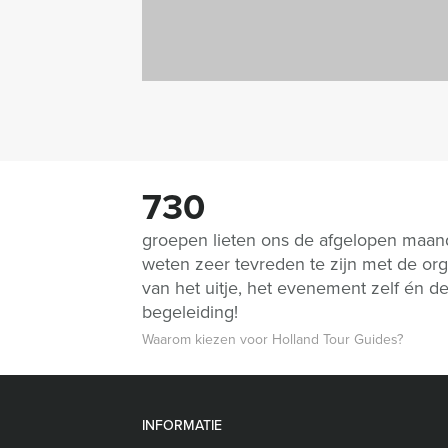
730
groepen lieten ons de afgelopen maa
weten zeer tevreden te zijn met de org
van het uitje, het evenement zelf én d
begeleiding!
Waarom kiezen voor Holland Tour Guides?
INFORMATIE