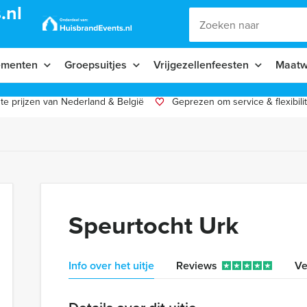
.nl
ementen
Groepsuitjes
Vrijgezellenfeesten
Maatw
te prijzen van Nederland & België
Geprezen om service & flexibilit
Speurtocht Urk
Info over het uitje
Reviews
Ve