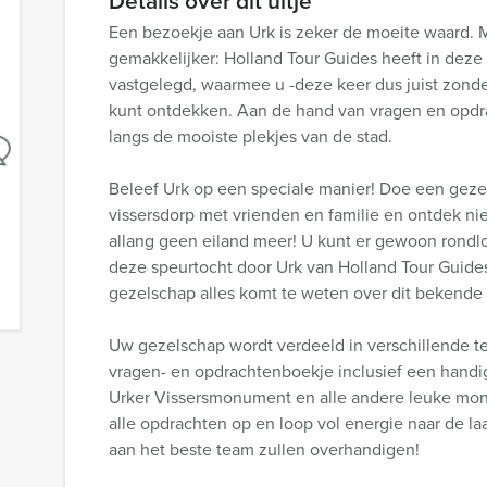
Details over dit uitje
Een bezoekje aan Urk is zeker de moeite waard. 
gemakkelijker: Holland Tour Guides heeft in deze 
vastgelegd, waarmee u -deze keer dus juist zonde
kunt ontdekken. Aan de hand van vragen en opdra
langs de mooiste plekjes van de stad.
Beleef Urk op een speciale manier! Doe een gezel
vissersdorp met vrienden en familie en ontdek nie
allang geen eiland meer! U kunt er gewoon rondlo
deze speurtocht door Urk van Holland Tour Guides
gezelschap alles komt te weten over dit bekende 
Uw gezelschap wordt verdeeld in verschillende te
vragen- en opdrachtenboekje inclusief een handig
Urker Vissersmonument en alle andere leuke mon
alle opdrachten op en loop vol energie naar de laa
aan het beste team zullen overhandigen!