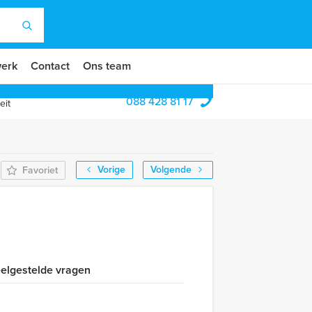
erk
Contact
Ons team
088 428 81 17
eit
Vorige
Volgende
Favoriet
elgestelde vragen