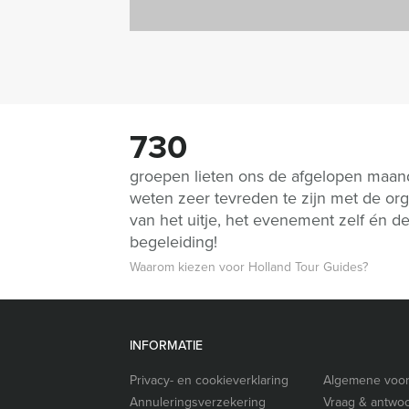
730
groepen lieten ons de afgelopen maa
weten zeer tevreden te zijn met de org
van het uitje, het evenement zelf én d
begeleiding!
Waarom kiezen voor Holland Tour Guides?
INFORMATIE
Privacy- en cookieverklaring
Algemene voo
Annuleringsverzekering
Vraag & antwo