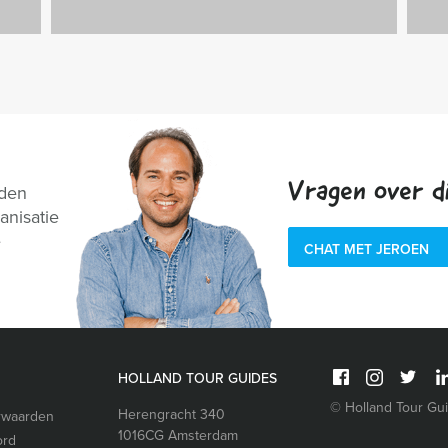
Vragen over di
nden
anisatie
e
CHAT MET JEROEN
HOLLAND TOUR GUIDES
© Holland Tour Gu
Herengracht 340
rwaarden
1016CG
Amsterdam
ord