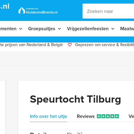
.nl
ementen
Groepsuitjes
Vrijgezellenfeesten
Maatw
te prijzen van Nederland & België
Geprezen om service & flexibilit
Speurtocht Tilburg
Info over het uitje
Reviews
Ve