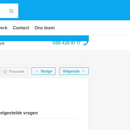
erk
Contact
Ons team
088 428 81 17
eit
Vorige
Volgende
Favoriet
elgestelde vragen