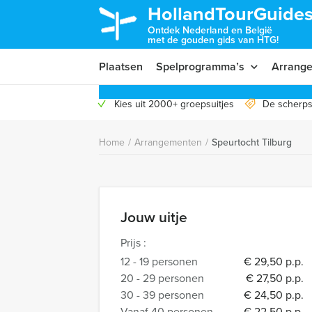
HollandTourGuides
Ontdek Nederland en België
met de gouden gids van HTG!
Plaatsen
Spelprogramma’s
Arrang
Kies uit 2000+ groepsuitjes
De scherps
Home
/
Arrangementen
/
Speurtocht Tilburg
Jouw uitje
Prijs :
12 - 19 personen
€ 29,50 p.p.
20 - 29 personen
€ 27,50 p.p.
30 - 39 personen
€ 24,50 p.p.
Vanaf 40 personen
€ 22,50 p.p.