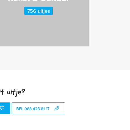
756 uitjes
t uitje?
BEL 088 428 81 17