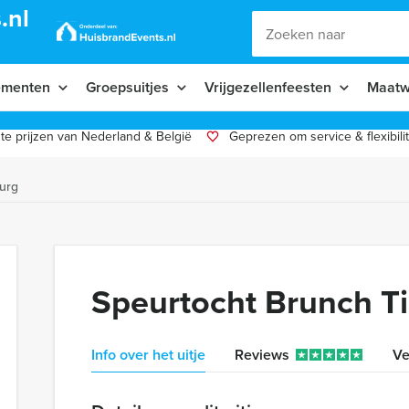
.nl
ementen
Groepsuitjes
Vrijgezellenfeesten
Maatw
te prijzen van Nederland & België
Geprezen om service & flexibilit
burg
Speurtocht Brunch Ti
Info over het uitje
Reviews
Ve