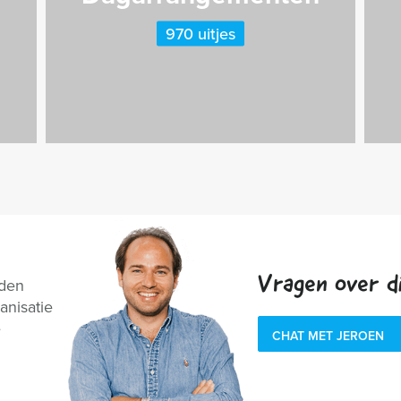
970 uitjes
Vragen over di
nden
anisatie
e
CHAT MET JEROEN