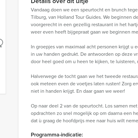
Details over dit uitje
Vandaag doen we een speurtocht en brunch tegeli
Tilburg, van Holland Tour Guides. We beginnen d
voorgerecht in een gezellig restaurant in het har
weer even heeft bijgepraat gaan we beginnen met
In groepjes van maximaal acht personen krijgt u e
in uw handen gedrukt. De antwoorden op deze vra
door heel goed om u heen te kijken, te luisteren,
Halverwege de tocht gaan we het tweede restau
ook meteen even de voetjes laten rusten! Zorg er
niet in handen krijgt. En daar gaan we weer!
Op naar deel 2 van de speurtocht. Los samen met
opdrachten zo snel mogelijk op om daarna een hee
dat ù graag de hoofdprijs mee naar huis wilt nem
Programma-indicatie: