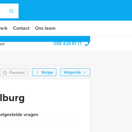
erk
Contact
Ons team
088 428 81 17
eit
Vorige
Volgende
Favoriet
lburg
elgestelde vragen