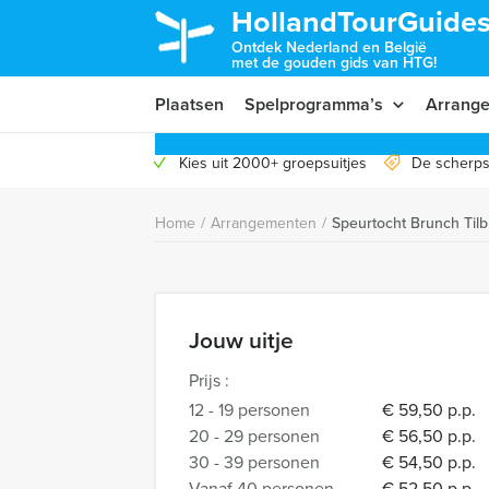
HollandTourGuides
Ontdek Nederland en België
met de gouden gids van HTG!
Plaatsen
Spelprogramma’s
Arrang
Kies uit 2000+ groepsuitjes
De scherps
Home
/
Arrangementen
/
Speurtocht Brunch Til
Jouw uitje
Prijs :
12 - 19 personen
€ 59,50 p.p.
20 - 29 personen
€ 56,50 p.p.
30 - 39 personen
€ 54,50 p.p.
Vanaf 40 personen
€ 52,50 p.p.