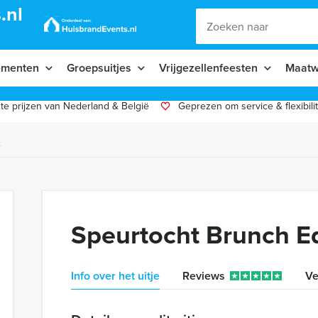
.nl
ementen
Groepsuitjes
Vrijgezellenfeesten
Maatw
te prijzen van Nederland & België
Geprezen om service & flexibilit
e
Speurtocht Brunch E
Info over het uitje
Reviews
Ve