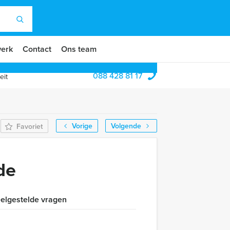
erk
Contact
Ons team
088 428 81 17
eit
Vorige
Volgende
Favoriet
de
elgestelde vragen