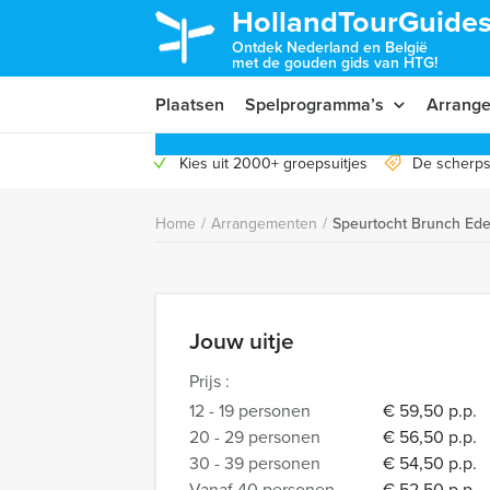
HollandTourGuides
Ontdek Nederland en België
met de gouden gids van HTG!
Plaatsen
Spelprogramma’s
Arrang
Kies uit 2000+ groepsuitjes
De scherps
Home
/
Arrangementen
/
Speurtocht Brunch Ed
Jouw uitje
Prijs :
12 - 19 personen
€ 59,50 p.p.
20 - 29 personen
€ 56,50 p.p.
30 - 39 personen
€ 54,50 p.p.
Vanaf 40 personen
€ 52,50 p.p.