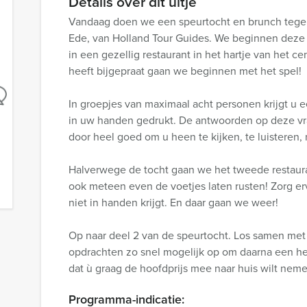
Details over dit uitje
Vandaag doen we een speurtocht en brunch tegeli
Ede, van Holland Tour Guides. We beginnen deze
in een gezellig restaurant in het hartje van het 
heeft bijgepraat gaan we beginnen met het spel!
In groepjes van maximaal acht personen krijgt u e
in uw handen gedrukt. De antwoorden op deze vra
door heel goed om u heen te kijken, te luisteren,
Halverwege de tocht gaan we het tweede restau
ook meteen even de voetjes laten rusten! Zorg er
niet in handen krijgt. En daar gaan we weer!
Op naar deel 2 van de speurtocht. Los samen met
opdrachten zo snel mogelijk op om daarna een hee
dat ù graag de hoofdprijs mee naar huis wilt nem
Programma-indicatie: