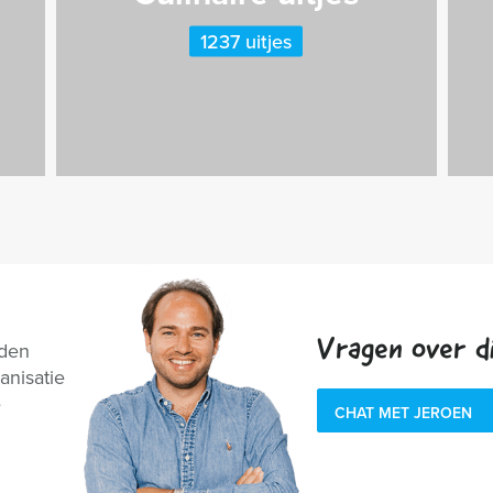
1237 uitjes
Vragen over di
nden
anisatie
e
CHAT MET JEROEN