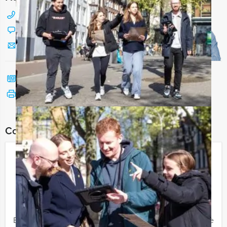
088 428 81 17
Chat met Jeroen
Stuur ons een mailtje
Bel mij terug
Bekijk printbare versie
Combineer dit uitje met:
Walking Brunch Dordrecht
€ 56,50
Vanaf
p.p. excl. BTW
Vanaf 12 personen ‐ 4 uur en 30 minuten
Een stadswandeling door Dordrecht, één van de mooiste