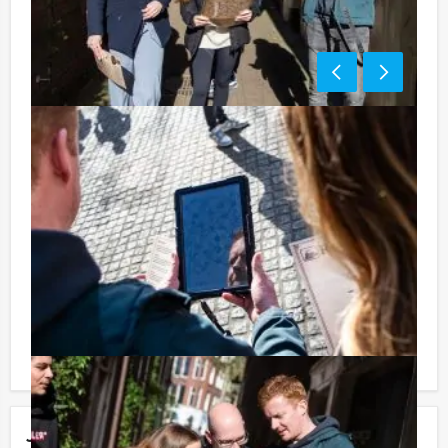
Tip:
Uiteraard is dit uitje uitstekend te combineren met een
heerlijke lunch vooraf of een uitgebreid diner na
afloop. U kunt dit spel ook combineren met andere
spelevenementen. Informeer naar de mogelijkheden!
Komt u niet aan het minimale aantal deelnemers voor
dit arrangement? Als u bereid bent voor het minimale
aantal te betalen, kunt u ook gewoon voor minder
personen boeken!
Jouw uitje