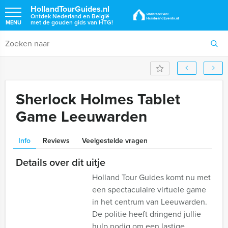
HollandTourGuides.nl
Ontdek Nederland en België
met de gouden gids van HTG!
MENU
Sherlock Holmes Tablet
Game Leeuwarden
Info
Reviews
Veelgestelde vragen
Details over dit uitje
Holland Tour Guides komt nu met
een spectaculaire virtuele game
in het centrum van Leeuwarden.
De politie heeft dringend jullie
hulp nodig om een lastige