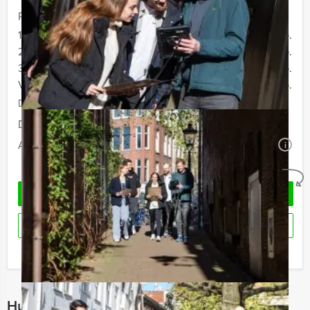
Prijs :
12 - 19 personen
€ 34,50 p.p.
20 - 29 personen
€ 32,50 p.p.
30 - 39 personen
€ 29,50 p.p.
Vanaf 40 personen
€ 27,50 p.p.
De prijzen zijn exclusief BTW
Duur:
2 uur en 30 minuten
Aantal:
Minimaal 12 personen
i
Geheel vrijblijvend
OFFERTE AANVRAGEN
RESERVEREN
Ik heb een vraag over dit uitje
Hulp nodig bij het kiezen?