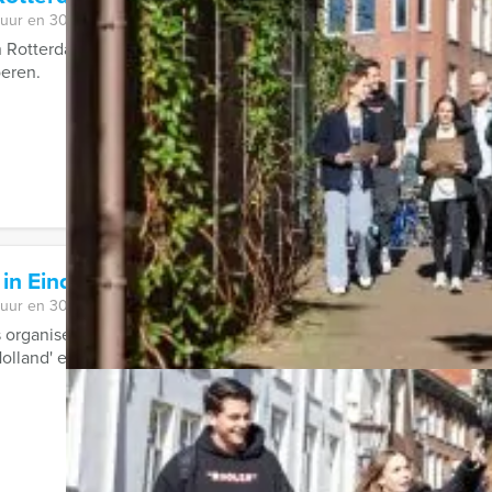
 uur en 30 minuten
 Rotterdam gaat u met Holland Tour Guides op drie locaties lekk
oeren.
 in Eindhoven
 uur en 30 minuten
 organiseert de gezelligste quiz van Nederland en België! Zeg 
olland' en 'Dit was het Nieuws' ...