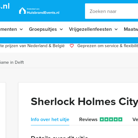
.nl
ementen
Groepsuitjes
Vrijgezellenfeesten
Maatw
te prijzen van Nederland & België
Geprezen om service & flexibilit
ame in Delft
Sherlock Holmes City
Info over het uitje
Reviews
Ve