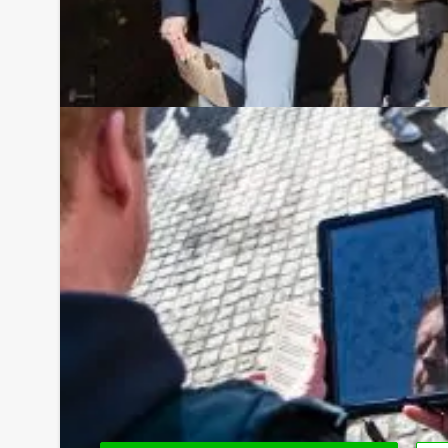
Tip:
Uiteraard is dit uitje uitstekend te combineren me
uitgebreid diner na afloop. U kunt dit spel ook 
spelevenementen. Informeer naar de mogelijkhe
Komt u niet aan het minimale aantal deelnemers v
bent voor het minimale aantal te betalen, kunt 
boeken!