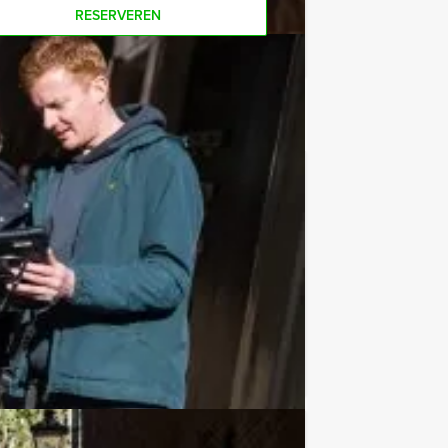
RESERVEREN
€ 62,50
Vanaf
p.p. excl. BTW
speeld kunnen worden! Bij ons reserveer
Favoriet
€ 52,50