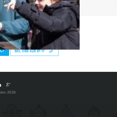
t uitje?
BEL 088 428 81 17
ides 2026