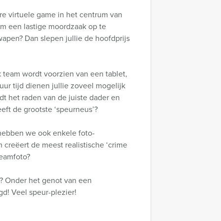
re virtuele game in het centrum van
 om een lastige moordzaak op te
wapen? Dan slepen jullie de hoofdprijs
lk team wordt voorzien van een tablet,
ur tijd dienen jullie zoveel mogelijk
t het raden van de juiste dader en
eft de grootste ‘speurneus’?
 hebben we ook enkele foto-
creëert de meest realistische ‘crime
teamfoto?
ag? Onder het genot van een
d! Veel speur-plezier!