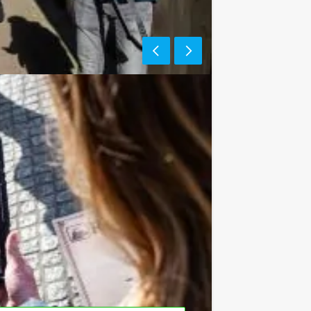
t een heerlijke lunch vooraf of een
combineren met andere
den!
oor dit arrangement? Als u bereid
u ook gewoon voor minder personen