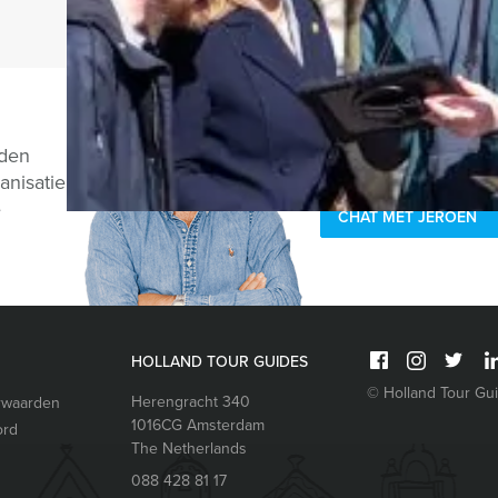
Vragen over di
nden
anisatie
e
CHAT MET JEROEN
HOLLAND TOUR GUIDES
© Holland Tour Gu
Herengracht 340
rwaarden
1016CG
Amsterdam
ord
The Netherlands
088 428 81 17