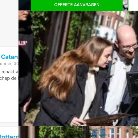
OFFERTE AANVRAGEN
 Catan Lunch Tilburg
 uur en 30 minuten
 maakt van de leukste bordspellen nu City Games die buiten ge
chap de Kolonisten van Catan ...
Rotterdam