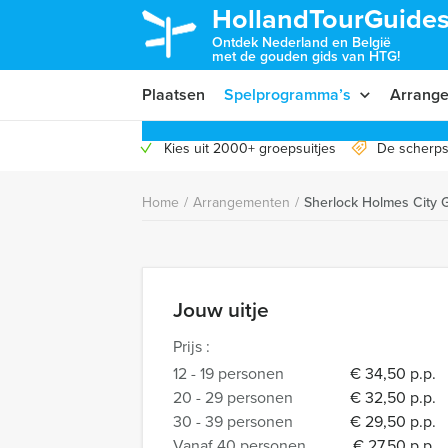
HollandTourGuides
Ontdek Nederland en België
met de gouden gids van HTG!
Plaatsen
Spelprogramma’s
Arrang
Kies uit 2000+ groepsuitjes
De scherps
Home
/
Arrangementen
/
Sherlock Holmes City G
Jouw uitje
Prijs :
12 - 19 personen
€ 34,50 p.p.
20 - 29 personen
€ 32,50 p.p.
30 - 39 personen
€ 29,50 p.p.
Vanaf 40 personen
€ 27,50 p.p.