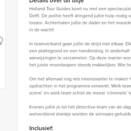
Details over dit uitje
Holland Tour Guides komt nu met een spectaculai
Delft. De politie heeft dringend jullie hulp nodig
lossen. Achterhalen jullie de dader en het moord
in de wacht!
In teamverband gaan jullie de strijd met elkaar. E
een plattegrond en een handleiding. In anderhalf u
aanwijzingen te verzamelen. Op deze manier word
het juiste moordwapen steeds makkelijker. Wie he
Om het allemaal nog iets interessanter te maken
opdrachten in het programma verwerkt. Welk team 
scene’ en welk team schiet de meest ‘criminele’ 
Kronen jullie je tot hét detective-team van de d
welverdiend drankje worden de winnaars gehuldig
Inclusief: