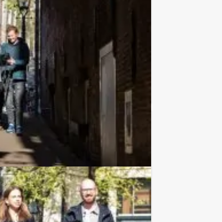
Vanaf
p.p. excl. BTW
er eten en tussendoor hilarische Crazy
Favoriet
€ 54,50
Vanaf
p.p. excl. BTW
maar gerust een unieke combinatie
Favoriet