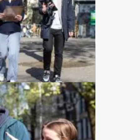
Teambuilding
2167 uitjes