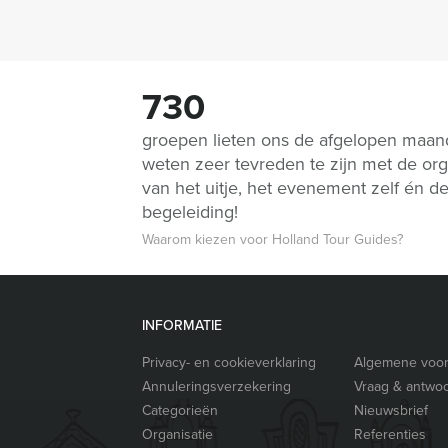
730
groepen lieten ons de afgelopen maa
weten zeer tevreden te zijn met de org
van het uitje, het evenement zelf én d
begeleiding!
Waarom kiezen voor Holland Tour Guides?
INFORMATIE
Privacy- en cookieverklaring
Algemene voo
Annuleringsverzekering
Vraag & antwo
Categorieën
Nieuwsbrief
Organisatie
Referenties