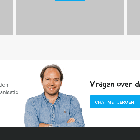
Vragen over di
nden
anisatie
e
CHAT MET JEROEN