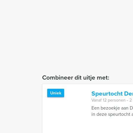
Combineer dit uitje met:
Speurtocht De
Uniek
Vanaf 12 personen ‐ 2
Een bezoekje aan De
in deze speurtocht a