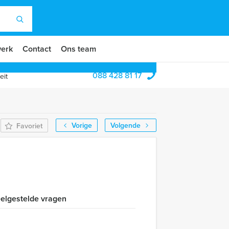
erk
Contact
Ons team
088 428 81 17
eit
Vorige
Volgende
Favoriet
e
elgestelde vragen