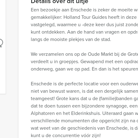
Details over dit uitje
Een bezoekje aan Enschede is zeker de moeite w
gemakkelijker: Holland Tour Guides heeft in deze 
vastgelegd, waarmee u -deze keer dus juist zonde
kunt ontdekken. Aan de hand van vragen en opdra
langs de mooiste plekjes van de stad.
We verzamelen ons op de Oude Markt bij de Grote
verdeelt u in groepjes. Gewapend met een opdra
onderweg, gaan we op pad. En dan is het speuren
Enschede is de perfecte locatie voor een ouderw
niet van bewust waren, is dat een dergelijk samen
teamgeest! Grote kans dat u de (familie)banden ga
dat te doen tussen een bijzondere synagoge, een
Alphatoren en het Elderinkshuis. Uiteraard gaan 
verschillende monumenten die opgericht zijn na 
wat weet van de geschiedenis van Enschede, is 
kunt u de concurrentie vóór zijn!