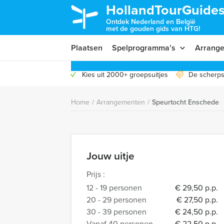
HollandTourGuides
Ontdek Nederland en België
met de gouden gids van HTG!
Plaatsen
Spelprogramma’s
Arrang
Kies uit 2000+ groepsuitjes
De scherps
Home
/
Arrangementen
/
Speurtocht Enschede
Jouw uitje
Prijs :
12 - 19 personen
€ 29,50 p.p.
20 - 29 personen
€ 27,50 p.p.
30 - 39 personen
€ 24,50 p.p.
Vanaf 40 personen
€ 22,50 p.p.