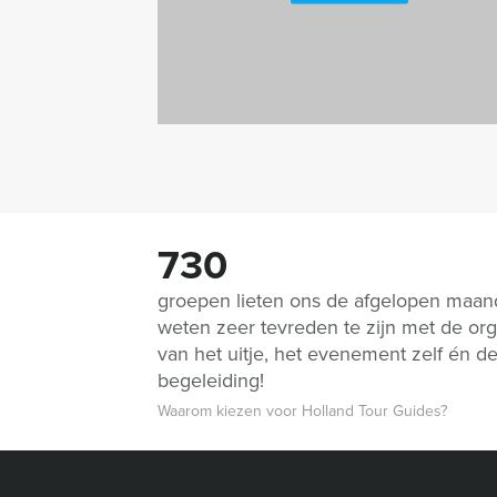
730
groepen lieten ons de afgelopen maa
weten zeer tevreden te zijn met de org
van het uitje, het evenement zelf én d
begeleiding!
Waarom kiezen voor Holland Tour Guides?