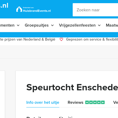
.nl
ementen
Groepsuitjes
Vrijgezellenfeesten
Maatw
te prijzen van Nederland & België
Geprezen om service & flexibilit
Speurtocht Ensched
Info over het uitje
Reviews
Ve