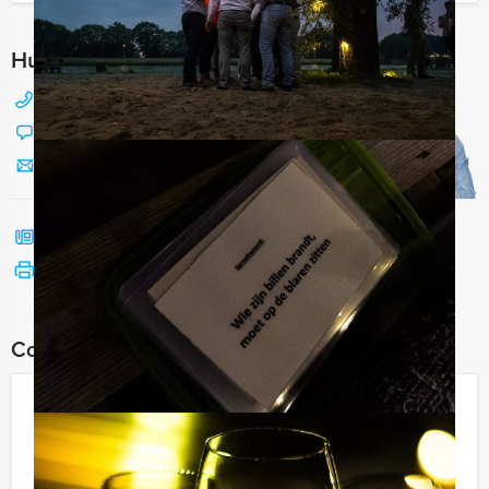
Hulp nodig bij het kiezen?
088 428 81 17
Chat met Jeroen
Stuur ons een mailtje
Bel mij terug
Bekijk printbare versie
Combineer dit uitje met:
Hunted Tablet Lunchgame in Delft
€ 62,50
Vanaf
p.p. excl. BTW
Vanaf 12 personen ‐ 4 uur en 30 minuten