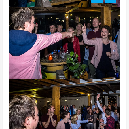
Bezorgkosten:
Zutphen: € 100,00 excl. BTW
Handige Tip:
Niet telkens uw knip hoeven trekken om uw drankje af
te rekenen? Voor € 13,50 per persoon per uur (excl.
BTW) kunt u gebruikmaken van het drankarrangement,
waarbij u onbeperkt kunt genieten van bier, fris,
huiswijn, koffie en thee. Zo komt u ook achteraf niet
voor verrassingen te staan!
Komt u niet aan het minimale aantal deelnemers? Als u
bereid bent voor het minimale aantal te betalen, kunt u
ook gewoon voor minder personen boeken! Deze quiz
kunt u natuurlijk ook perfect combineren met een
diner of een rondvaart. Weinig is onmogelijk!