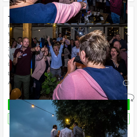
Jouw uitje
Prijs :
12 - 19 personen
€ 36,50 p.p.
20 - 29 personen
€ 33,50 p.p.
30 - 39 personen
€ 29,50 p.p.
Vanaf 40 personen
€ 27,50 p.p.
De prijzen zijn exclusief BTW
Duur:
2 uur
Aantal:
Minimaal 12 personen
i
Geheel vrijblijvend
OFFERTE AANVRAGEN
RESERVEREN
Ik heb een vraag over dit uitje