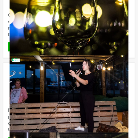
Gezellig eten en drinken en tussendoor een spannend
stadsspel spelen. Dat klinkt als de ideale
middagbesteding of niet? Wij van Holland Tour Guides
bieden deze ...
Favoriet
LEES MEER
De Popquiz in Eindhoven
€ 27,50
Vanaf
p.p. excl. BTW
Vanaf 12 personen ‐ 1 uur en 30 minuten
Holland Tour Guides komt nu met een spetterende
popquiz. In hartje Eindhoven wordt uw muzikale kennis
op de proef gesteld. Voor welke categorie kiest u?
Uiteraard kunnen ...