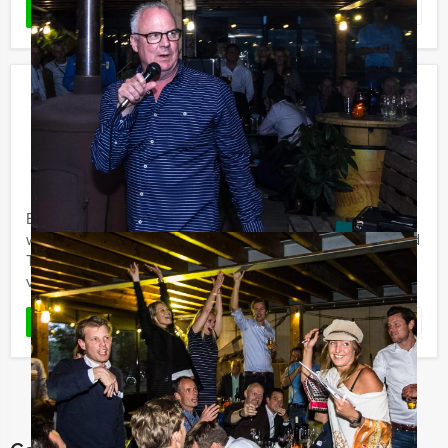
Favoriet
LEES MEER
Speurtocht Brugge (België)
€ 24,50
Vanaf
p.p. excl. BTW
Vanaf 15 personen ‐ 2 uur en 30 minuten
Een bezoekje aan Brugge (België) is zeker de moeite
waard. Maar wij maken het u nog gemakkelijker: Holland
Tour Guides heeft in deze speurtocht alvast een route
voor u ...
Favoriet
LEES MEER