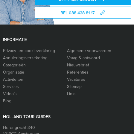
BEL 088 428 81 17
INFORMATIE
Privacy- en cookieverklaring
Algemene voorwaarden
Annuleringsverzekering
Vraag & antwoord
Categorieën
Nieuwsbrief
Organisatie
Referenties
Activiteiten
Vacatures
Services
Sitemap
Video’s
Links
Blog
HOLLAND TOUR GUIDES
Herengracht 340
1016CG
Amsterdam