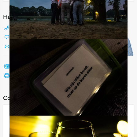
Hulp nodig bij het kiezen?
088 428 81 17
Chat met Jeroen
Stuur ons een mailtje
Bel mij terug
Bekijk printbare versie
Combineer dit uitje met:
Ik Hou Van Holland Lunch Zwolle
€ 54,50
Vanaf
p.p. excl. BTW
Vanaf 12 personen ‐ 3 uur en 30 minuten