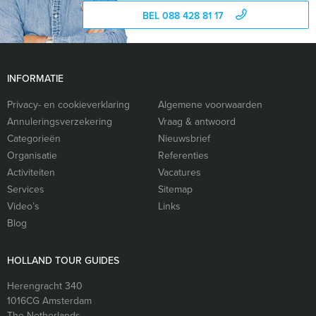
BEL 088 428 81 17
INFORMATIE
Privacy- en cookieverklaring
Algemene voorwaarden
Annuleringsverzekering
Vraag & antwoord
Categorieën
Nieuwsbrief
Organisatie
Referenties
Activiteiten
Vacatures
Services
Sitemap
Video’s
Links
Blog
HOLLAND TOUR GUIDES
Herengracht 340
1016CG
Amsterdam
The Netherlands