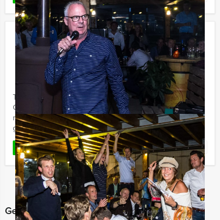
Ik Hou Van Holland Quiz Hoorn
€ 27,50
Vanaf
p.p. excl. BTW
Vanaf 12 personen ‐ 2 uur
Tijdens de Ik Hou Van Holland Quiz van Holland Tour
Guides in Hoorn wordt uw kennis over de Nederlandse
muziek en algemene geschiedenis even op de proef
gesteld. De ...
Favoriet
LEES MEER
Gerelateerde categorieën