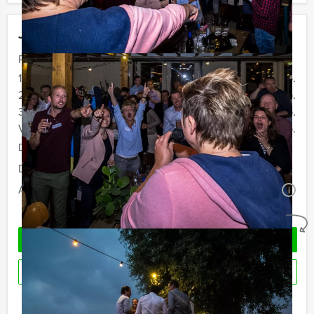
Jouw uitje
Prijs :
12 - 19 personen
€ 36,50 p.p.
20 - 29 personen
€ 33,50 p.p.
30 - 39 personen
€ 29,50 p.p.
Vanaf 40 personen
€ 27,50 p.p.
De prijzen zijn exclusief BTW
Duur:
2 uur
Aantal:
Minimaal 12 personen
i
Geheel vrijblijvend
OFFERTE AANVRAGEN
RESERVEREN
Ik heb een vraag over dit uitje