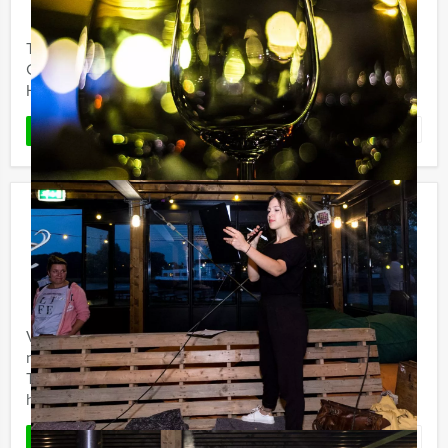
Tijdens de 'Ik hou van Holland Lunch' van Holland Tour
Guides in Zwolle gaan we het beroemde tv-spel spelen.
Heeft u alle kennis paraat? Wij zullen ...
Favoriet
LEES MEER
Speurtocht Brunch Nijmegen
€ 52,50
Vanaf
p.p. excl. BTW
Vanaf 12 personen ‐ 4 uur en 30 minuten
Vandaag doen we een speurtocht en brunch tegelijk,
met de Speurtocht Brunch in Nijmegen, van Holland
Tour Guides. We beginnen deze middag met een
heerlijk voorgerecht in ...
Favoriet
LEES MEER