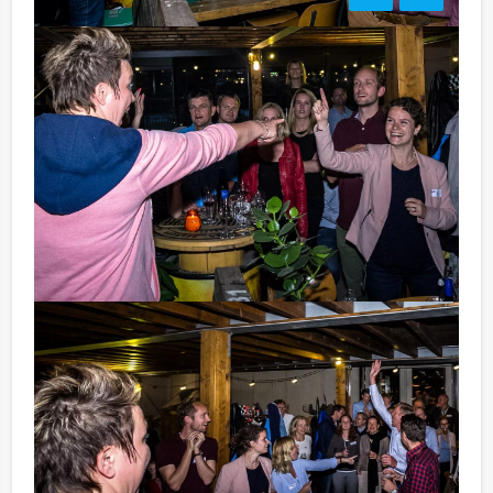
Bezorgkosten:
Middelburg: € 150,00 excl. BTW
Handige Tip:
Niet telkens uw knip hoeven trekken om uw drankje af
te rekenen? Voor € 13,50 per persoon per uur (excl.
BTW) kunt u gebruikmaken van het drankarrangement,
waarbij u onbeperkt kunt genieten van bier, fris,
huiswijn, koffie en thee. Zo komt u ook achteraf niet
voor verrassingen te staan!
Komt u niet aan het minimale aantal deelnemers? Als u
bereid bent voor het minimale aantal te betalen, kunt u
ook gewoon voor minder personen boeken! Deze quiz
kunt u natuurlijk ook perfect combineren met een
diner of een rondvaart. Weinig is onmogelijk!