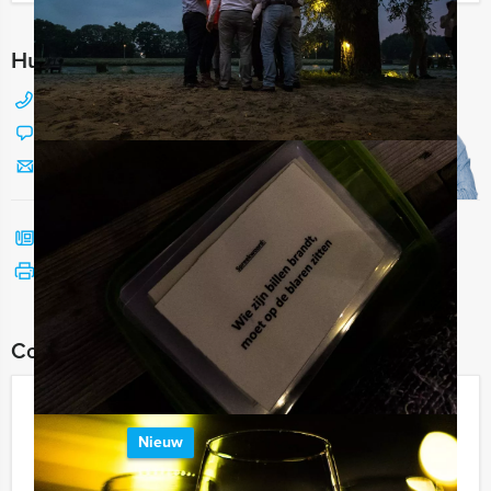
Hulp nodig bij het kiezen?
088 428 81 17
Chat met Jeroen
Stuur ons een mailtje
Bel mij terug
Bekijk printbare versie
Combineer dit uitje met:
Crime City Tablet Game Leiden
Nieuw
€ 27,50
Vanaf
p.p. excl. BTW