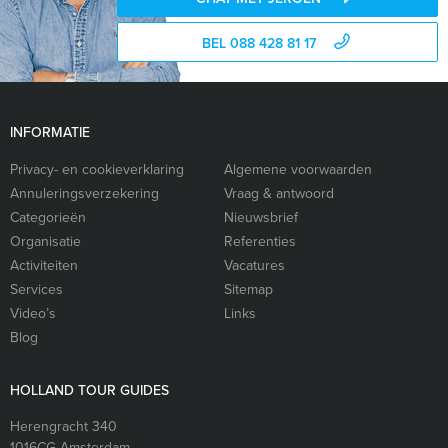
BEL 088 428 81 17
INFORMATIE
Privacy- en cookieverklaring
Algemene voorwaarden
Annuleringsverzekering
Vraag & antwoord
Categorieën
Nieuwsbrief
Organisatie
Referenties
Activiteiten
Vacatures
Services
Sitemap
Video’s
Links
Blog
HOLLAND TOUR GUIDES
Herengracht 340
1016CG
Amsterdam