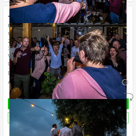
Jouw uitje
Prijs :
12 - 19 personen
€ 36,50 p.p.
20 - 29 personen
€ 33,50 p.p.
30 - 39 personen
€ 29,50 p.p.
Vanaf 40 personen
€ 27,50 p.p.
De prijzen zijn exclusief BTW
Duur:
2 uur
Aantal:
Minimaal 12 personen
i
Geheel vrijblijvend
OFFERTE AANVRAGEN
RESERVEREN
Ik heb een vraag over dit uitje