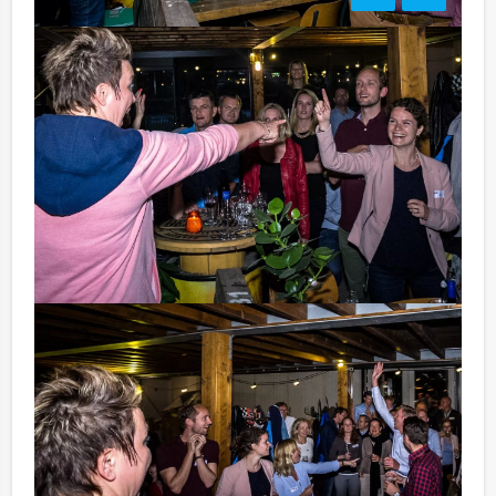
Bezorgkosten:
Heerenveen: € 100,00 excl. BTW
Handige Tip:
Niet telkens uw knip hoeven trekken om uw drankje af
te rekenen? Voor € 13,50 per persoon per uur (excl.
BTW) kunt u gebruikmaken van het drankarrangement,
waarbij u onbeperkt kunt genieten van bier, fris,
huiswijn, koffie en thee. Zo komt u ook achteraf niet
voor verrassingen te staan!
Komt u niet aan het minimale aantal deelnemers? Als u
bereid bent voor het minimale aantal te betalen, kunt u
ook gewoon voor minder personen boeken! Deze quiz
kunt u natuurlijk ook perfect combineren met een
diner of een rondvaart. Weinig is onmogelijk!