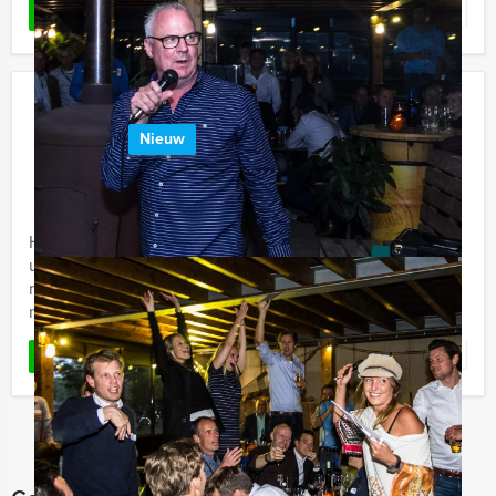
Favoriet
LEES MEER
De Grote Voetbalquiz In Arnhem
Nieuw
€ 27,50
Vanaf
p.p. excl. BTW
Vanaf 12 personen ‐ 2 uur
Holland Tour Guides heeft nu het meest formidabele
uitje voor voetballiefhebbers. Deze quiz biedt net even
meer dan een standaard voetbalquiz. We hebben er
namelijk ...
Favoriet
LEES MEER