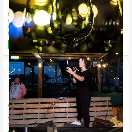
Vanaf 12 personen ‐ 2 uur en 30 minuten
Maak kennis met deze hypermoderne virtuele game in
Leiden. Tijdens dit actieve spelprogramma, waarbij
teambuilding voorop staat, gaat u met behulp van
tablets en ...
Favoriet
LEES MEER
Flikken Zwolle
€ 22,50
Vanaf
p.p. excl. BTW
Vanaf 12 personen ‐ 2 uur en 30 minuten
Bij Holland Tour Guides kan je nu één van de
spannendste en meest verrassende groepsuitjes of
bedrijfsuitjes organiseren. Er is een gruwelijke, lugubere
en zeer sinistere ...