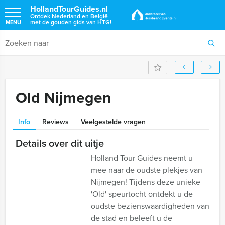
HollandTourGuides.nl
Ontdek Nederland en België
met de gouden gids van HTG!
MENU
Old Nijmegen
Info
Reviews
Veelgestelde vragen
Details over dit uitje
Holland Tour Guides neemt u
mee naar de oudste plekjes van
Nijmegen! Tijdens deze unieke
'Old' speurtocht ontdekt u de
oudste bezienswaardigheden van
de stad en beleeft u de