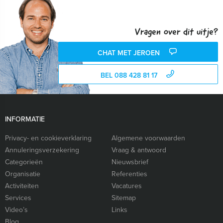
Vragen over dit uitje?
CHAT MET JEROEN
BEL 088 428 81 17
INFORMATIE
Privacy- en cookieverklaring
Algemene voorwaarden
Annuleringsverzekering
Vraag & antwoord
Categorieën
Nieuwsbrief
Organisatie
Referenties
Activiteiten
Vacatures
Services
Sitemap
Video’s
Links
Blog