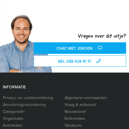
Vragen over dit uitje?
CHAT MET JEROEN
BEL 088 428 81 17
INFORMATIE
Privacy- en cookieverklaring
Algemene voorwaarden
Annuleringsverzekering
Vraag & antwoord
Categorieën
Nieuwsbrief
Organisatie
Referenties
Activiteiten
Vacatures