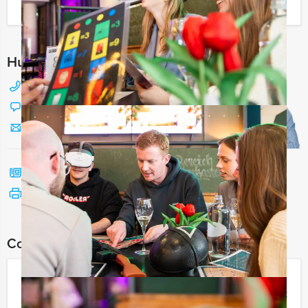
Ik heb een vraag over dit uitje
Hulp nodig bij het kiezen?
088 428 81 17
Chat met Jeroen
Stuur ons een mailtje
Bel mij terug
Bekijk printbare versie
Combineer dit uitje met:
Walking and Floating Brunch Utrecht