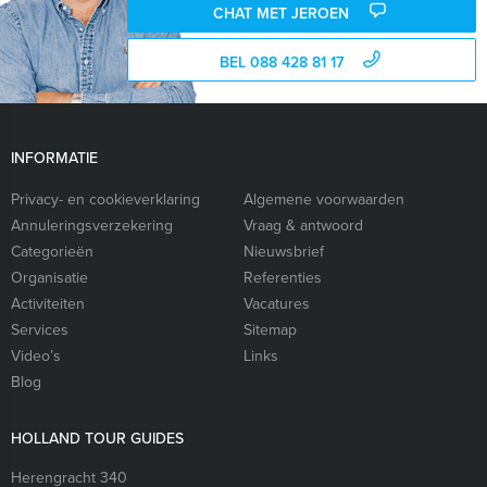
CHAT MET JEROEN
BEL 088 428 81 17
INFORMATIE
Privacy- en cookieverklaring
Algemene voorwaarden
Annuleringsverzekering
Vraag & antwoord
Categorieën
Nieuwsbrief
Organisatie
Referenties
Activiteiten
Vacatures
Services
Sitemap
Video’s
Links
Blog
HOLLAND TOUR GUIDES
Herengracht 340