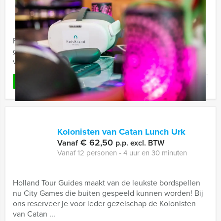
€ 72,50
Vanaf
p.p. excl. BTW
Vanaf 12 personen ‐ 4 uur en 30 minuten
Flaneren in het centrum van Utrecht, lekker eten en een
gezellige rondvaart. Dat is de 'Walking & floating brunch'
van Holland Tour Guides: een boottocht met gids, ...
Favoriet
LEES MEER
Kolonisten van Catan Lunch Urk
€ 62,50
Vanaf
p.p. excl. BTW
Vanaf 12 personen ‐ 4 uur en 30 minuten
Holland Tour Guides maakt van de leukste bordspellen
nu City Games die buiten gespeeld kunnen worden! Bij
ons reserveer je voor ieder gezelschap de Kolonisten
van Catan ...