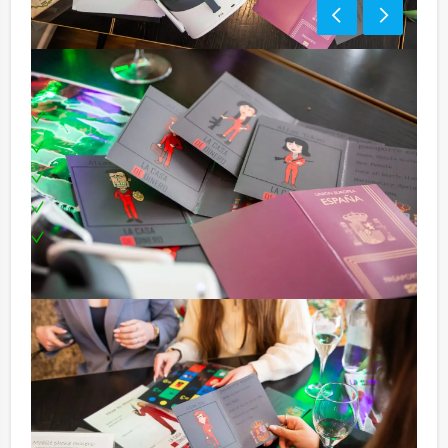
Inclusief:
Professionele begeleiding
Moderne VR-brillen
Uitgebreide lunch
Leuke prijs voor het winnende team
Te boeken op uw gewenste dag en tijdstip!
Bezorgkosten (meerprijs):
Brugge € 150,- excl. BTW
Minder aantal personen?
Komen jullie niet aan het minimale aantal deelnemers
voor dit groepsuitje? Als je bereid bent voor het
minimale aantal te betalen, kan je ook gewoon voor