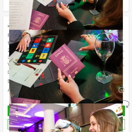
minder personen boeken.
Jouw uitje
Prijs :
12 - 19 personen
€ 67,50 p.p.
20 - 29 personen
€ 64,50 p.p.
30 - 39 personen
€ 59,50 p.p.
Vanaf 40 personen
€ 57,50 p.p.
De prijzen zijn exclusief BTW
Duur:
3 uur
Aantal:
Minimaal 12 personen
i
Geheel vrijblijvend
OFFERTE AANVRAGEN
RESERVEREN