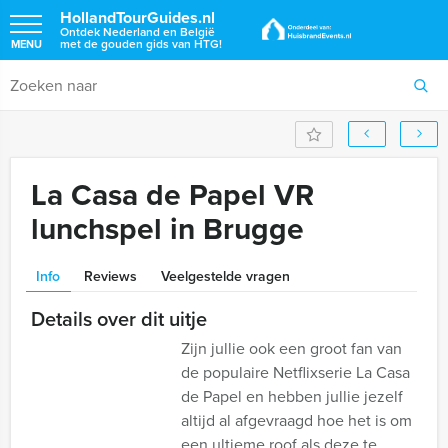
HollandTourGuides.nl
Ontdek Nederland en België
met de gouden gids van HTG!
MENU
La Casa de Papel VR
lunchspel in Brugge
Info
Reviews
Veelgestelde vragen
Details over dit uitje
Zijn jullie ook een groot fan van
de populaire Netflixserie La Casa
de Papel en hebben jullie jezelf
altijd al afgevraagd hoe het is om
een ultieme roof als deze te