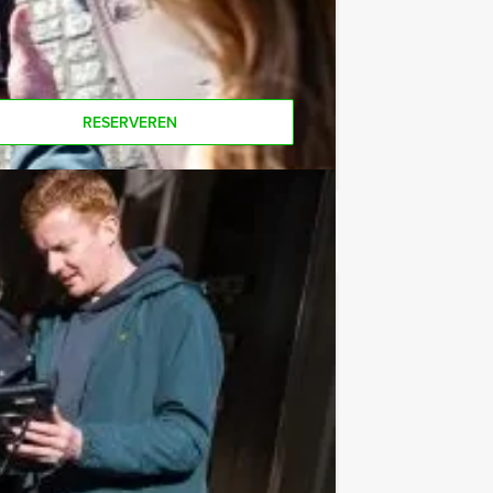
Als u bereid bent voor het minimale
r personen boeken!
RESERVEREN
€ 54,50
Vanaf
p.p. excl. BTW
nden nóg beter leren kennen en