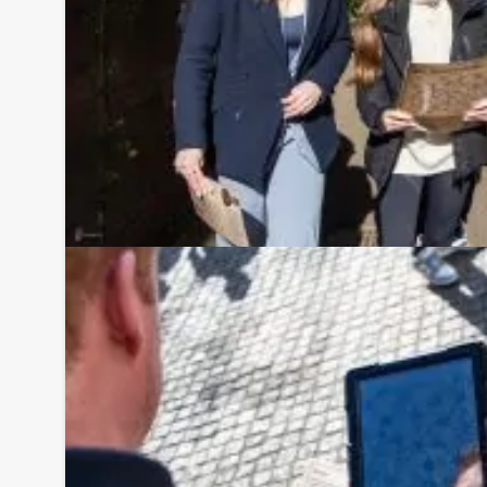
Tip:
Uiteraard is dit gezellige groepsuitje van Hollan
met een heerlijke lunch vooraf of een uitgebreid d
combineren met andere spelevenementen. Inform