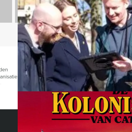
Vragen over di
nden
anisatie
e
CHAT MET JEROEN
HOLLAND TOUR GUIDES