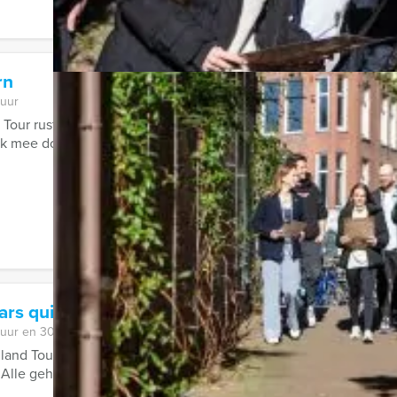
rn
 uur
Tour rustig aan beginnen met een overheerlijk gebakje en een k
ijk mee door het centrum van de ...
ars quiz Antwerpen (België)
 uur en 30 minuten
lland Tour Guides te boeken; de hilarische Ranking the Stars qui
 Alle geheimen zullen bloot komen ...