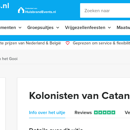
.nl
ementen
Groepsuitjes
Vrijgezellenfeesten
Maatw
te prijzen van Nederland & België
Geprezen om service & flexibilit
n het Gooi
Kolonisten van Catan
Info over het uitje
Reviews
Ve