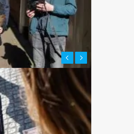
d Tour Guides uitstekend te combineren
iner na afloop. U kunt dit spel ook
eer naar de mogelijkheden!