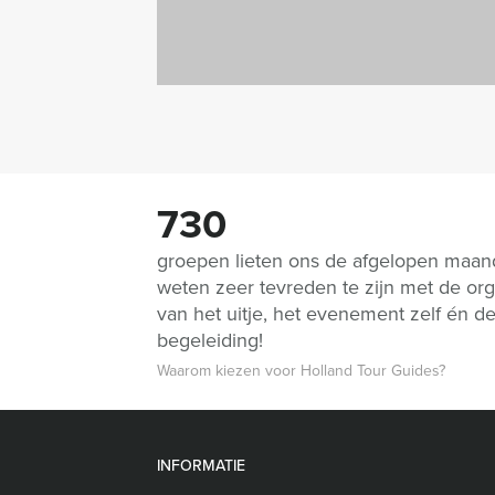
730
groepen lieten ons de afgelopen maa
weten zeer tevreden te zijn met de org
van het uitje, het evenement zelf én d
begeleiding!
Waarom kiezen voor Holland Tour Guides?
INFORMATIE