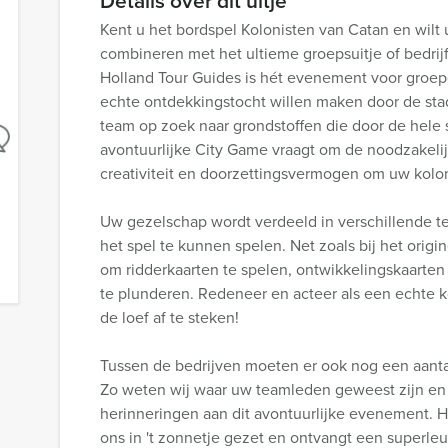
Details over dit uitje
Kent u het bordspel Kolonisten van Catan en wilt u
combineren met het ultieme groepsuitje of bedrijfsu
Holland Tour Guides is hét evenement voor groep
echte ontdekkingstocht willen maken door de sta
team op zoek naar grondstoffen die door de hele 
avontuurlijke City Game vraagt om de noodzakelij
creativiteit en doorzettingsvermogen om uw kolo
Uw gezelschap wordt verdeeld in verschillende te
het spel te kunnen spelen. Net zoals bij het origi
om ridderkaarten te spelen, ontwikkelingskaarten
te plunderen. Redeneer en acteer als een echte k
de loef af te steken!
Tussen de bedrijven moeten er ook nog een aanta
Zo weten wij waar uw teamleden geweest zijn en 
herinneringen aan dit avontuurlijke evenement. H
ons in 't zonnetje gezet en ontvangt een superleu