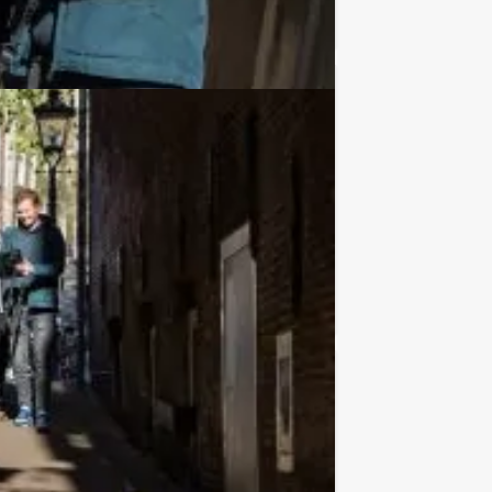
Favoriet
€ 62,50
Vanaf
p.p. excl. BTW
opje koffie. Na deze heerlijke neemt
Favoriet
€ 29,50
Vanaf
p.p. excl. BTW
z! Bent u klaar om uw vrienden of