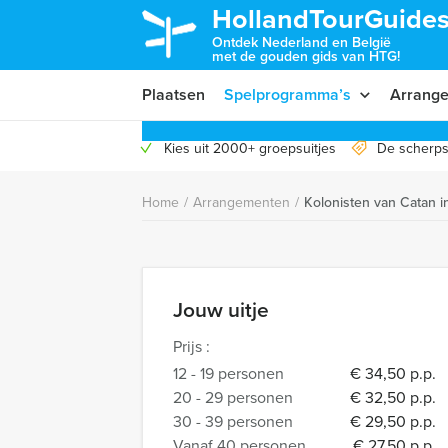
HollandTourGuides
Ontdek Nederland en België
met de gouden gids van HTG!
Plaatsen
Spelprogramma’s
Arrang
Kies uit 2000+ groepsuitjes
De scherps
Home
/
Arrangementen
/
Kolonisten van Catan i
Jouw uitje
Prijs :
12 - 19 personen
€ 34,50 p.p.
20 - 29 personen
€ 32,50 p.p.
30 - 39 personen
€ 29,50 p.p.
Vanaf 40 personen
€ 27,50 p.p.