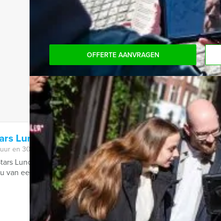
Komt u niet aan het minimale aantal deelnemers? 
aantal te betalen, kunt u ook gewoon voor minde
OFFERTE AANVRAGEN
ars Lunch in Breda
 uur en 30 minuten
Stars Lunch van Holland Tour Guides gaat u uw collega's of vrie
 van een overheerlijke lunch. Dat ...