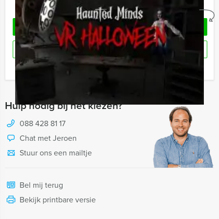
Geheel vrijblijvend
OFFERTE AANVRAGEN
RESERVEREN
Ik heb een vraag over dit uitje
Hulp nodig bij het kiezen?
088 428 81 17
Chat met Jeroen
Stuur ons een mailtje
Bel mij terug
Bekijk printbare versie