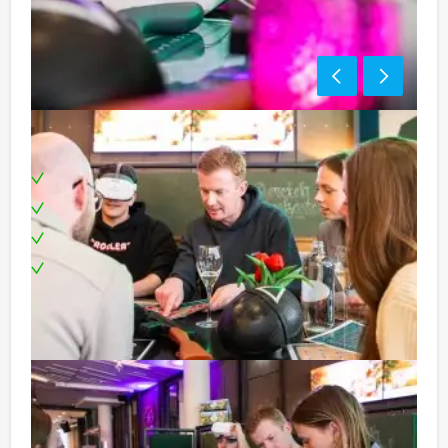
Inclusief:
Professionele begeleiding
Moderne VR-brillen
Leuke prijs voor het winnende team
Te boeken op uw gewenste dag en tijdstip!
Tip!
Niet telkens uw knip hoeven trekken om uw drankje af
te rekenen? Voor € 13,50 per persoon per uur (excl.
BTW) kunt u gebruikmaken van het drankarrangement,
waarbij u onbeperkt kunt genieten van bier, fris,
huiswijn, koffie en thee. En… zo komt u ook achteraf