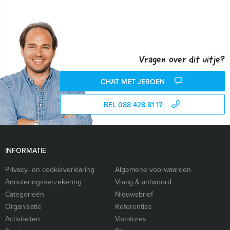
Vragen over dit uitje?
CHAT MET JEROEN
BEL 088 428 81 17
INFORMATIE
Privacy- en cookieverklaring
Algemene voorwaarden
Annuleringsverzekering
Vraag & antwoord
Categorieën
Nieuwsbrief
Organisatie
Referenties
Activiteiten
Vacatures