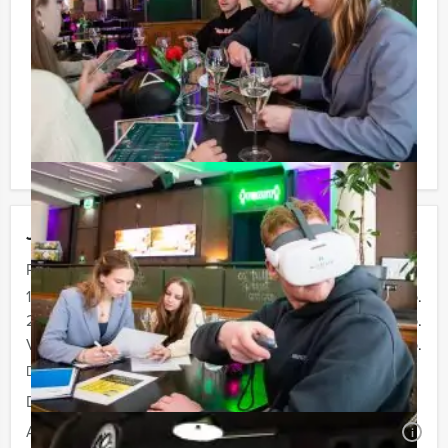
niet voor verrassingen te staan!
Reservering voor kleinere groepen:
Afhankelijk van het minimaal aantal deelnemers
berekenen wij de minimale prijs voor dit arrangement.
U kunt altijd voor minder personen boeken als u bereid
bent om de minimale prijs te betalen.
Jouw uitje
Prijs :
12 - 19 personen
€ 44,50 p.p.
20 - 39 personen
€ 41,50 p.p.
Vanaf 40 personen
€ 37,50 p.p.
De prijzen zijn exclusief BTW
Duur:
2 uur
Aantal:
Minimaal 12 personen
i