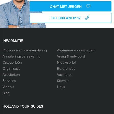
CHAT MET JEROEN
BEL 088 428 81 17
INFORMATIE
Privacy- en cookieverklaring
Algemene voorwaarden
Annuleringsverzekering
Vraag & antwoord
Categorieën
Nieuwsbrief
Organisatie
Referenties
Activiteiten
Vacatures
Services
Sitemap
Video’s
Links
Blog
HOLLAND TOUR GUIDES