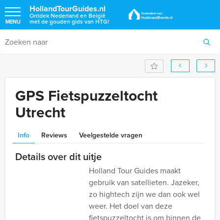
HollandTourGuides.nl
Ontdek Nederland en België
met de gouden gids van HTG!
MENU
GPS Fietspuzzeltocht
Utrecht
Info
Reviews
Veelgestelde vragen
Details over dit uitje
Holland Tour Guides maakt
gebruik van satellieten. Jazeker,
zo hightech zijn we dan ook wel
weer. Het doel van deze
fietspuzzeltocht is om binnen de